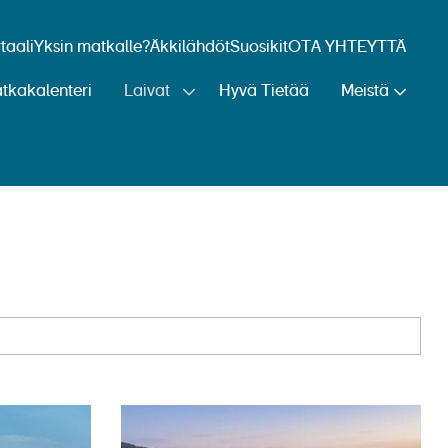
aali
Yksin matkalle?
Äkkilähdöt
Suosikit
OTA YHTEYTTÄ
tkakalenteri
Laivat
Hyvä Tietää
Meistä