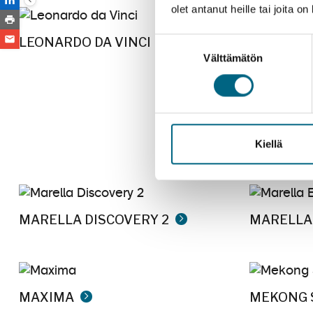
olet antanut heille tai joita o
LEONARDO DA VINCI
Suostumuksen
Välttämätön
valinta
LOIRE PR
Kiellä
MARELLA DISCOVERY 2
MARELLA
MAXIMA
MEKONG 