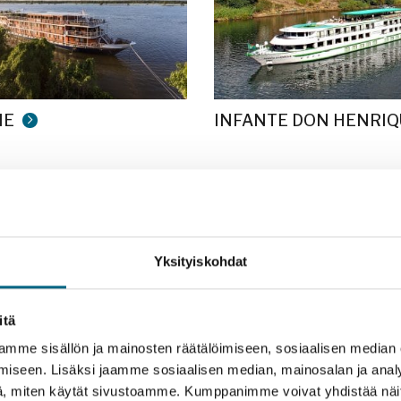
NE
INFANTE DON HENRIQ
LA BELLE DE L’ADRIAT
Yksityiskohdat
itä
mme sisällön ja mainosten räätälöimiseen, sosiaalisen median
 DE CADIX
iseen. Lisäksi jaamme sosiaalisen median, mainosalan ja analy
, miten käytät sivustoamme. Kumppanimme voivat yhdistää näitä t