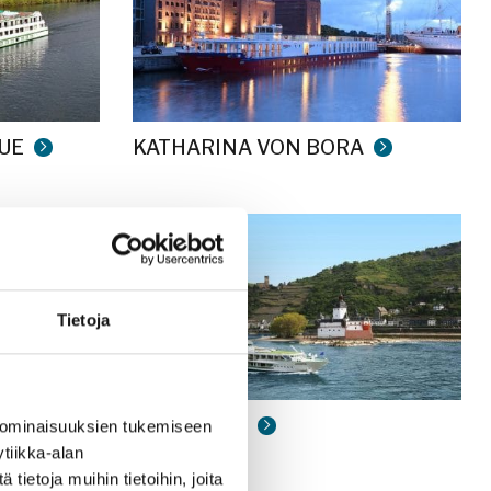
UE
KATHARINA VON BORA
IQUE
Tietoja
LAFAYETTE
 ominaisuuksien tukemiseen
tiikka-alan
ietoja muihin tietoihin, joita