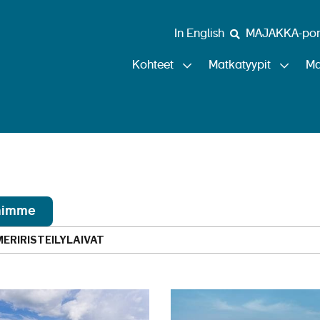
In English
MAJAKKA-port
Kohteet
Matkatyypit
Ma
Laivat
ihimme
MERIRISTEILYLAIVAT