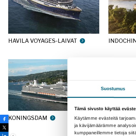
HAVILA VOYAGES-LAIVAT
INDOCHI
Suostumus
Tämä sivusto käyttää eväste
KONINGSDAM
Käytämme evästeitä tarjoama
LA BELLE
ja kävijämäärämme analysoim
kumppaneillemme tietoja siitä