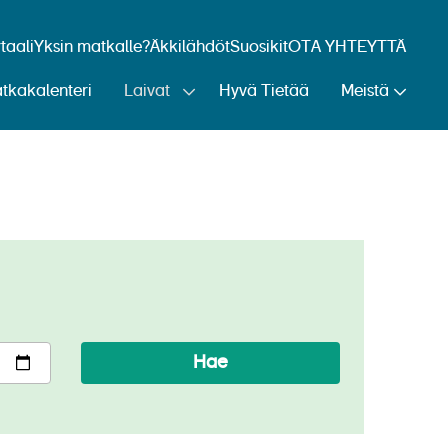
aali
Yksin matkalle?
Äkkilähdöt
Suosikit
OTA YHTEYTTÄ
tkakalenteri
Laivat
Hyvä Tietää
Meistä
Hae