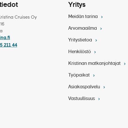
tiedot
Yritys
Kristina Cruises Oy
Meidän tarina
 16
Arvomaailma
ka
ina.fi
Yritystietoa
5 211 44
Henkilöstö
oilee ranskalais-italiaistyylisiä aterioita aamiaisesta illal
Kristinan matkanjohtajat
Työpaikat
Asiakaspalvelu
Vastuullisuus