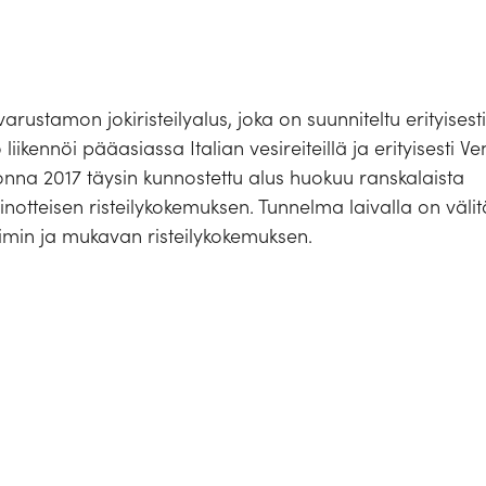
stamon jokiristeilyalus, joka on suunniteltu erityisesti
iikennöi pääasiassa Italian vesireiteillä ja erityisesti Ve
nna 2017 täysin kunnostettu alus huokuu ranskalaista
inotteisen risteilykokemuksen. Tunnelma laivalla on välit
imin ja mukavan risteilykokemuksen.