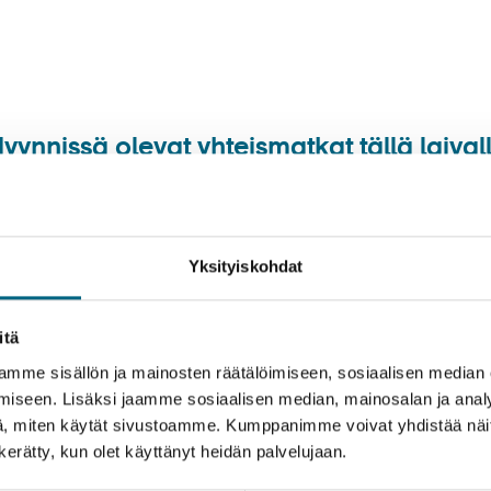
mälä
– Henkilökunta on valmis auttamaan käytännön asi
yynnissä olevat yhteismatkat tällä laival
Ei hakua vastaavia tuloksia.
Yksityiskohdat
itä
mme sisällön ja mainosten räätälöimiseen, sosiaalisen median
iseen. Lisäksi jaamme sosiaalisen median, mainosalan ja analy
, miten käytät sivustoamme. Kumppanimme voivat yhdistää näitä t
n kerätty, kun olet käyttänyt heidän palvelujaan.