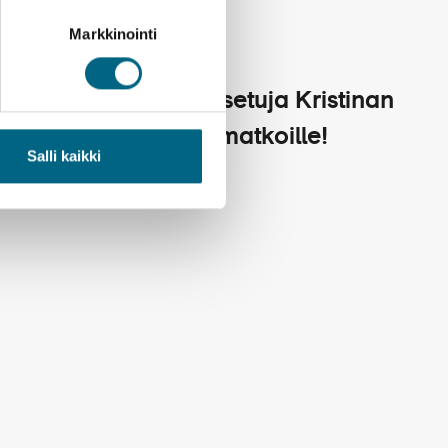
Markkinointi
Varausetuja Kristinan
kailua
yhteismatkoille!
Salli kaikki
28.2.2025
 –