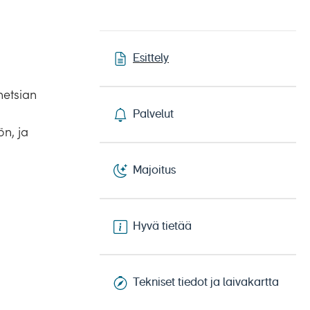
Esittely
netsian
Palvelut
ön, ja
Majoitus
Hyvä tietää
Tekniset tiedot ja laivakartta