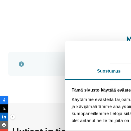
Leveys:
Vastaanotto ja matkustajapalvelut sekä myy
Syväys:
Ilmastointi:
Esteettömyys
Hissi:
M
Matkustajamäärä:
Ilmastointi
Miehistöä:
Aluksen lippuvaltio:
Suostumus
Matkustajahyttejä:
Tämä sivusto käyttää eväste
Käytämme evästeitä tarjoama
ja kävijämäärämme analysoim
kumppaneillemme tietoja siitä
olet antanut heille tai joita o