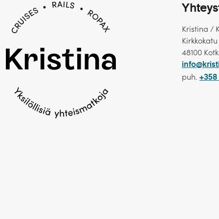
Yhteys
Kristina / 
Kirkkokatu
48100 Kot
info@krist
puh.
+358 
Ravintola
– 2. kannella sijaitseva ravintola tarj
usein paikallisiin erikoisuuksiin painottuen.