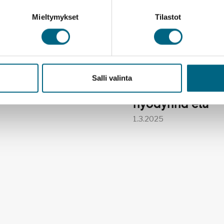
Mieltymykset
Tilastot
 on elämys
Laadukasta ja
e aisteille
luotettavaa mat
Salli valinta
5
ystäväporukalle
hyödynnä etu
1.3.2025