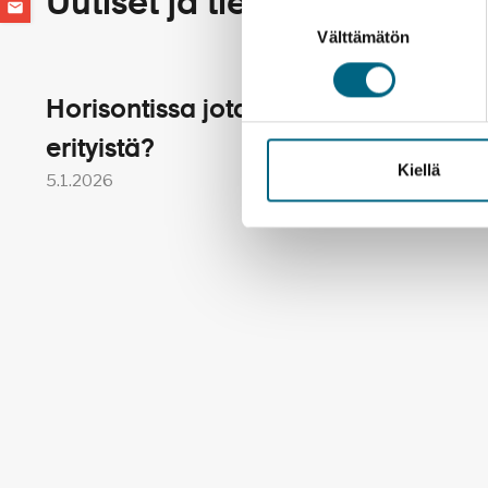
Uutiset ja tiedotteet
Suostumuksen
Välttämätön
valinta
Horisontissa jotakin
Matka
erityistä?
kaikill
Kiellä
5.1.2026
18.4.202
Kielet