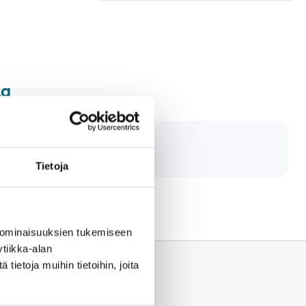
oissa.
la
Tietoja
 ominaisuuksien tukemiseen
tiikka-alan
ietoja muihin tietoihin, joita