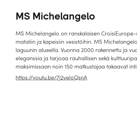
MS Michelangelo
MS Michelangelo on ranskalaisen CroisiEurope-varu
mataliin ja kapeisiin vesistöihin. MS Michelangelo l
laguunin alueella. Vuonna 2000 rakennettu ja vuo
eleganssia ja tarjoaa rauhallisen sekä kulttuuripa
maksimissaan noin 150 matkustajaa takaavat inti
https://youtu.be/7j2veIoQsnA
Rakennettu:
Pituus:
Hyttikuvat viitteellisiä.