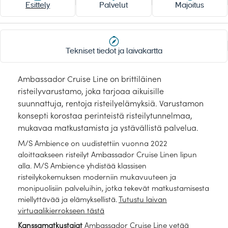
Laivat
Esittely
Palvelut
Majoitus
MERIRISTEILYLAIVAT
Tekniset tiedot ja laivakartta
Noordam
Oosterdam
Rotterdam
Zuiderdam
Ambassador Cruise Line on brittiläinen
risteilyvarustamo, joka tarjoaa aikuisille
Westerdam
Marella Discovery
suunnattuja, rentoja risteilyelämyksiä. Varustamon
Marella Discovery 2
Marella Explorer
konsepti korostaa perinteistä risteilytunnelmaa,
mukavaa matkustamista ja ystävällistä palvelua.
Marella Explorer 2
Marella Voyager
M/S Ambience on uudistettiin vuonna 2022
aloittaakseen risteilyt Ambassador Cruise Linen lipun
Havila Voyages
Hamburg
alla. M/S Ambience yhdistää klassisen
Dream
ROPAX-laivat Finnlines
risteilykokemuksen moderniin mukavuuteen ja
monipuolisiin palveluihin, jotka tekevät matkustamisesta
Finnlines Superstar-luokka
Royal Clipper
miellyttävää ja elämyksellistä.
Tutustu laivan
virtuaalikierrokseen tästä
Star Clipper
Star Flyer
Kanssamatkustajat
Ambassador Cruise Line vetää