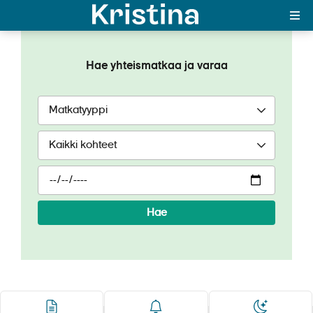
Ambience
Ambience
Hae yhteismatkaa ja varaa
MAJAKKA-portaali
Yksin matkalle?
Äkkilähdöt
Suosikit
OTA YHTEYTTÄ
Hae
Kohteet
Matkatyypit
Matkakalenteri