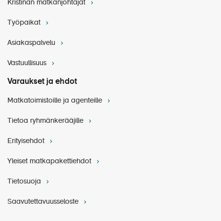
Kristinan matkanjohtajat
Työpaikat
Asiakaspalvelu
Vastuullisuus
Varaukset ja ehdot
@AmbassadorCruiseLine
Sisähytti
Sea & Grass:
Matkatoimistoille ja agenteille
Noin 17 m²:n kokoiset sisähytit tarjoavat mukavan
majoituksen ilman ikkunaa. Varusteluun kuuluu oma
Tietoa ryhmänkerääjille
kylpyhuone suihkulla, ilmastointi, televisio, tallelokero,
Erityisehdot
hiustenkuivaaja sekä tee- ja kahvinkeittovälineet.
Yleiset matkapakettiehdot
Tietosuoja
Saavutettavuusseloste