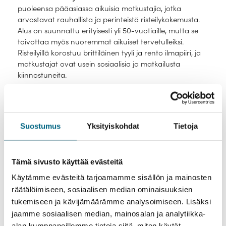
puoleensa pääasiassa aikuisia matkustajia, jotka
Vasco da Gama
Norwegian Sun
arvostavat rauhallista ja perinteistä risteilykokemusta.
Ambience
Alus on suunnattu erityisesti yli 50-vuotiaille, mutta se
toivottaa myös nuoremmat aikuiset tervetulleiksi.
JOKIRISTEILYLAIVAT
Risteilyillä korostuu brittiläinen tyyli ja rento ilmapiiri, ja
matkustajat ovat usein sosiaalisia ja matkailusta
kiinnostuneita.
Amadeus Riva
ABN Rajmahal
Pukeutumiskoodi
Risteilyillä noudatetaan rentoa
Nobleman
Swiss Crown
pukeutumiskoodia, joka suosii mukavaa ja siistiä
vaatetusta päivän aikana. Iltoihin kuuluu muutamia
Swiss Diamond
Swiss Splendor
muodollisempia tilaisuuksia, jolloin suositellaan cocktail-
Suostumus
Yksityiskohdat
Tietoja
tai juhlamekkoja naisille ja pukuja tai älykästä vapaa-
Gloria
Viva Beyond
ajan pukeutumista miehille. Muina iltoina riittää
Viva Enjoy
Viva One
business casual -tyyli. Laivan ilmapiiri on kuitenkin
Tämä sivusto käyttää evästeitä
mutkaton, ja matkustajia kehotetaan pukeutumaan
Viva Moments
Viva Two
Käytämme evästeitä tarjoamamme sisällön ja mainosten
ennen kaikkea mukavasti.
räätälöimiseen, sosiaalisen median ominaisuuksien
Camargue
Elbe Princesse
Kristinan luokitus:
3+ tähteä
tukemiseen ja kävijämäärämme analysoimiseen. Lisäksi
jaamme sosiaalisen median, mainosalan ja analytiikka-
Europe
Gérard Schmitter
alan kumppaneillemme tietoja siitä, miten käytät