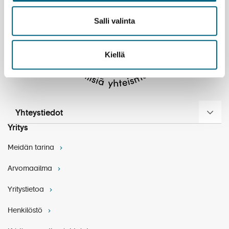
Salli valinta
Kiellä
Yhteystiedot
@AmbassadorCruiseLine
Yritys
Alfresco Pizza Grill
Meidän tarina
Arvomaailma
Saffron
Yritystietoa
Henkilöstö