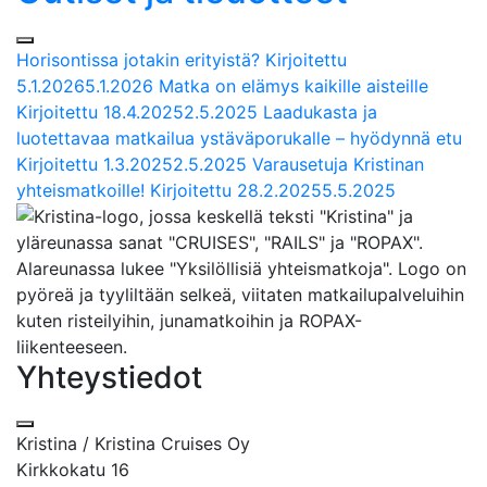
Horisontissa jotakin erityistä?
Kirjoitettu
5.1.2026
5.1.2026
Matka on elämys kaikille aisteille
Kirjoitettu
18.4.2025
2.5.2025
Laadukasta ja
luotettavaa matkailua ystäväporukalle – hyödynnä etu
Kirjoitettu
1.3.2025
2.5.2025
Varausetuja Kristinan
yhteismatkoille!
Kirjoitettu
28.2.2025
5.5.2025
Yhteystiedot
Kristina / Kristina Cruises Oy
Kirkkokatu 16