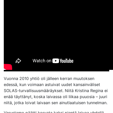
Vuonna 2010 yhtiö oli jälleen kerran muutoksen
edessä, kun voimaan astuivat uudet kansainväliset
SOLAS-turvallisuusmääräykset. Niitä Kristina Regina ei
enää täyttänyt, koska laivassa oli liikaa puuosia – juuri
niitä, jotka loivat laivaan sen ainutlaatuisen tunnelman.
Varustamo päätti korvata kaksi pientä laivaa yhdellä