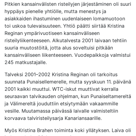
Pitkien kansainvälisten risteilyjen järjestäminen oli suuri
hyppäys pienelle yhtiölle, mutta menestys ja
asiakkaiden ihastuminen uudenlaiseen lomamuotoon
toi uskoa tulevaisuuteen. Yhtiö päätti siirtää Kristina
Reginan ympärivuotiseen kansainväliseen
risteilyliikenteeseen. Alkutalvesta 2001 laivaan tehtiin
suuria muutostöitä, jotta alus soveltuisi pitkään
kansainväliseen liikenteeseen. Vuodepaikkoja valmistui
245 matkustajalle.
Talveksi 2001–2002 Kristina Reginan oli tarkoitus
suunnata Punaisellemerelle, mutta syyskuun 11. päivänä
2001 kaikki muuttui. WTC-iskut muuttivat kerralla
seuraavan talvikauden ohjelman, kun Punaiseltamereltä
ja Välimereltä jouduttiin etsiytymään vakaammille
vesille. Muutamassa päivässä laivalle valmisteltiin
korvaava talviristeilysarja Kanariansaarille.
Myös Kristina Brahen toiminta koki yllätyksen. Laiva oli