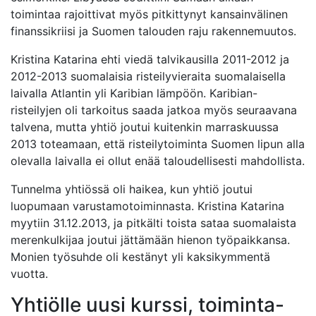
toimintaa rajoittivat myös pitkittynyt kansainvälinen
finanssikriisi ja Suomen talouden raju rakennemuutos.
Kristina Katarina ehti viedä talvikausilla 2011-2012 ja
2012-2013 suomalaisia risteilyvieraita suomalaisella
laivalla Atlantin yli Karibian lämpöön. Karibian-
risteilyjen oli tarkoitus saada jatkoa myös seuraavana
talvena, mutta yhtiö joutui kuitenkin marraskuussa
2013 toteamaan, että risteilytoiminta Suomen lipun alla
olevalla laivalla ei ollut enää taloudellisesti mahdollista.
Tunnelma yhtiössä oli haikea, kun yhtiö joutui
luopumaan varustamotoiminnasta. Kristina Katarina
myytiin 31.12.2013, ja pitkälti toista sataa suomalaista
merenkulkijaa joutui jättämään hienon työpaikkansa.
Monien työsuhde oli kestänyt yli kaksikymmentä
vuotta.
Yhtiölle uusi kurssi, toiminta-