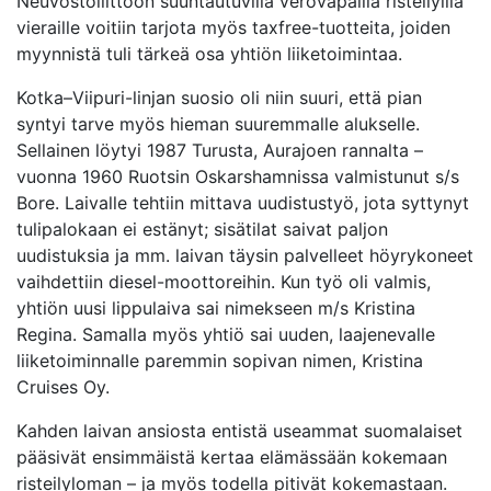
Neuvostoliittoon suuntautuvilla verovapailla risteilyillä
vieraille voitiin tarjota myös taxfree-tuotteita, joiden
myynnistä tuli tärkeä osa yhtiön liiketoimintaa.
Kotka–Viipuri-linjan suosio oli niin suuri, että pian
syntyi tarve myös hieman suuremmalle alukselle.
Sellainen löytyi 1987 Turusta, Aurajoen rannalta –
vuonna 1960 Ruotsin Oskarshamnissa valmistunut s/s
Bore. Laivalle tehtiin mittava uudistustyö, jota syttynyt
tulipalokaan ei estänyt; sisätilat saivat paljon
uudistuksia ja mm. laivan täysin palvelleet höyrykoneet
vaihdettiin diesel-moottoreihin. Kun työ oli valmis,
yhtiön uusi lippulaiva sai nimekseen m/s Kristina
Regina. Samalla myös yhtiö sai uuden, laajenevalle
liiketoiminnalle paremmin sopivan nimen, Kristina
Cruises Oy.
Kahden laivan ansiosta entistä useammat suomalaiset
pääsivät ensimmäistä kertaa elämässään kokemaan
risteilyloman – ja myös todella pitivät kokemastaan.