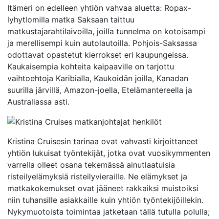
Itämeri on edelleen yhtiön vahvaa aluetta: Ropax-
lyhytlomilla matka Saksaan taittuu
matkustajarahtilaivoilla, joilla tunnelma on kotoisampi
ja merellisempi kuin autolautoilla. Pohjois-Saksassa
odottavat opastetut kierrokset eri kaupungeissa.
Kaukaisempia kohteita kaipaaville on tarjottu
vaihtoehtoja Karibialla, Kaukoidän joilla, Kanadan
suurilla järvillä, Amazon-joella, Etelämantereella ja
Australiassa asti.
Kristina Cruisesin tarinaa ovat vahvasti kirjoittaneet
yhtiön lukuisat työntekijät, jotka ovat vuosikymmenten
varrella olleet osana tekemässä ainutlaatuisia
risteilyelämyksiä risteilyvieraille. Ne elämykset ja
matkakokemukset ovat jääneet rakkaiksi muistoiksi
niin tuhansille asiakkaille kuin yhtiön työntekijöillekin.
Nykymuotoista toimintaa jatketaan tällä tutulla polulla;