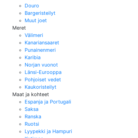
Douro
Bargeristeilyt
Muut joet
Meret
Välimeri
Kanariansaaret
Punainenmeri
Karibia
Norjan vuonot
Länsi-Eurooppa
Pohjoiset vedet
Kaukoristeilyt
Maat ja kohteet
Espanja ja Portugali
Saksa
Ranska
Ruotsi
Lyypekki ja Hampuri