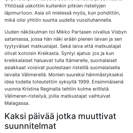
Yhtiössä uskottiin kuitenkin pitkien risteilyjen
läpimurtoon. Asia oli mielessä myös, kun pohdittiin,
mikä olisi yhtiön suunta uudella vuosituhannella.
Uuden näkökulman toi Mikko Partasen oivallus Visbyn
satamassa, jossa hän näki erään pienen laivan ja sen
tyytyväiset matkustajat. Sekä laiva että matkustajat
olivat kotoisin Kreikasta. Syntyi ajatus: jos ja kun
kreikkalaiset haluavat tulla Itämerelle, suomalaiset
asiakkaat voisivat puolestaan risteillä suomalaisella
laivalla Välimerellä. Monien suureksi hämmästykseksi
idea todella toteutettiin syksyllä 1999. Ensimmäisenä
vuonna Kristina Reginalla tehtiin kolme erillistä
Välimeren-risteilyä, joilla matkustajat vaihtuivat
Malagassa.
Kaksi päivää jotka muuttivat
suunnitelmat