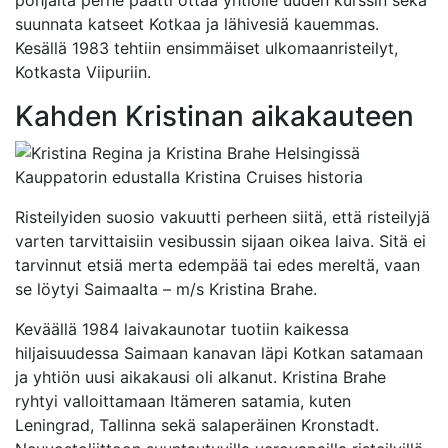
suunnata katseet Kotkaa ja lähivesiä kauemmas.
Kesällä 1983 tehtiin ensimmäiset ulkomaanristeilyt,
Kotkasta Viipuriin.
Kahden Kristinan aikakauteen
Risteilyiden suosio vakuutti perheen siitä, että risteilyjä
varten tarvittaisiin vesibussin sijaan oikea laiva. Sitä ei
tarvinnut etsiä merta edempää tai edes mereltä, vaan
se löytyi Saimaalta – m/s Kristina Brahe.
Keväällä 1984 laivakaunotar tuotiin kaikessa
hiljaisuudessa Saimaan kanavan läpi Kotkan satamaan
ja yhtiön uusi aikakausi oli alkanut. Kristina Brahe
ryhtyi valloittamaan Itämeren satamia, kuten
Leningrad, Tallinna sekä salaperäinen Kronstadt.