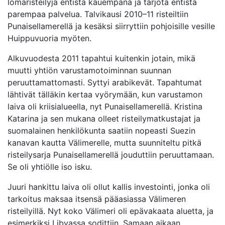
lomaristeilyjä entistä kauempana ja tarjota entistä
parempaa palvelua. Talvikausi 2010–11 risteiltiin
Punaisellamerellä ja kesäksi siirryttiin pohjoisille vesille
Huippuvuoria myöten.
Alkuvuodesta 2011 tapahtui kuitenkin jotain, mikä
muutti yhtiön varustamotoiminnan suunnan
peruuttamattomasti. Syttyi arabikevät. Tapahtumat
lähtivät tälläkin kertaa vyörymään, kun varustamon
laiva oli kriisialueella, nyt Punaisellamerellä. Kristina
Katarina ja sen mukana olleet risteilymatkustajat ja
suomalainen henkilökunta saatiin nopeasti Suezin
kanavan kautta Välimerelle, mutta suunniteltu pitkä
risteilysarja Punaisellamerellä jouduttiin peruuttamaan.
Se oli yhtiölle iso isku.
Juuri hankittu laiva oli ollut kallis investointi, jonka oli
tarkoitus maksaa itsensä pääasiassa Välimeren
risteilyillä. Nyt koko Välimeri oli epävakaata aluetta, ja
esimerkiksi Libyassa sodittiin. Samaan aikaan