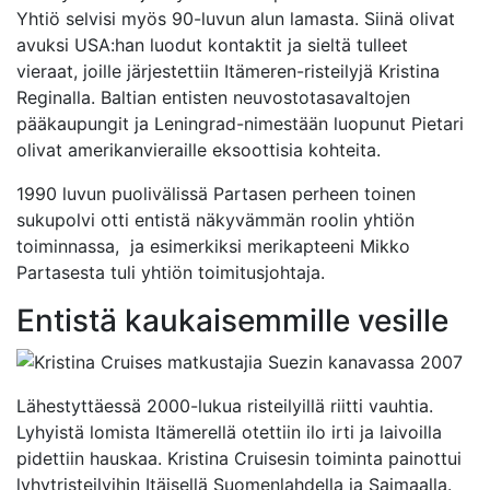
Yhtiö selvisi myös 90-luvun alun lamasta. Siinä olivat
avuksi USA:han luodut kontaktit ja sieltä tulleet
vieraat, joille järjestettiin Itämeren-risteilyjä Kristina
Reginalla. Baltian entisten neuvostotasavaltojen
pääkaupungit ja Leningrad-nimestään luopunut Pietari
olivat amerikanvieraille eksoottisia kohteita.
1990 luvun puolivälissä Partasen perheen toinen
sukupolvi otti entistä näkyvämmän roolin yhtiön
toiminnassa, ja esimerkiksi merikapteeni Mikko
Partasesta tuli yhtiön toimitusjohtaja.
Entistä kaukaisemmille vesille
Lähestyttäessä 2000-lukua risteilyillä riitti vauhtia.
Lyhyistä lomista Itämerellä otettiin ilo irti ja laivoilla
pidettiin hauskaa. Kristina Cruisesin toiminta painottui
lyhytristeilyihin Itäisellä Suomen­lahdella ja Saimaalla.