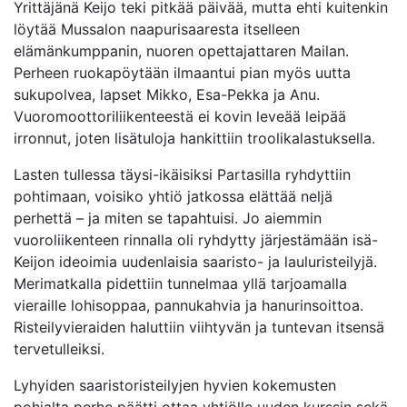
Yrittäjänä Keijo teki pitkää päivää, mutta ehti kuitenkin
löytää Mussalon naapurisaaresta itselleen
elämänkumppanin, nuoren opettajattaren Mailan.
Perheen ruoka­pöytään ilmaantui pian myös uutta
sukupolvea, lapset Mikko, Esa-Pekka ja Anu.
Vuoromoottori­liikenteestä ei kovin leveää leipää
irronnut, joten lisätuloja hankittiin troolikalastuksella.
Lasten tullessa täysi-ikäisiksi Partasilla ryhdyttiin
pohtimaan, voisiko yhtiö jatkossa elättää neljä
perhettä – ja miten se tapahtuisi. Jo aiemmin
vuoroliikenteen rinnalla oli ryhdytty järjestämään isä-
Keijon ideoimia uudenlaisia saaristo- ja lauluristeilyjä.
Merimatkalla pidettiin tunnelmaa yllä tarjoamalla
vieraille lohisoppaa, pannukahvia ja hanurinsoittoa.
Risteilyvieraiden haluttiin viihtyvän ja tuntevan itsensä
tervetulleiksi.
Lyhyiden saaristoristeilyjen hyvien kokemusten
pohjalta perhe päätti ottaa yhtiölle uuden kurssin sekä