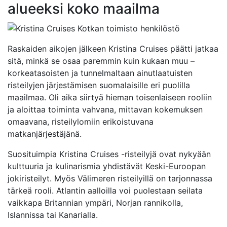
alueeksi koko maailma
Raskaiden aikojen jälkeen Kristina Cruises päätti jatkaa
sitä, minkä se osaa paremmin kuin kukaan muu –
korkeatasoisten ja tunnelmaltaan ainutlaatuisten
risteilyjen järjestämisen suomalaisille eri puolilla
maailmaa. Oli aika siirtyä hieman toisenlaiseen rooliin
ja aloittaa toiminta vahvana, mittavan kokemuksen
omaavana, risteilylomiin erikoistuvana
matkanjärjestäjänä.
Suosituimpia Kristina Cruises -risteilyjä ovat nykyään
kulttuuria ja kulinarismia yhdistävät Keski-Euroopan
jokiristeilyt. Myös Välimeren risteilyillä on tarjonnassa
tärkeä rooli. Atlantin aalloilla voi puolestaan seilata
vaikkapa Britannian ympäri, Norjan rannikolla,
Islannissa tai Kanarialla.