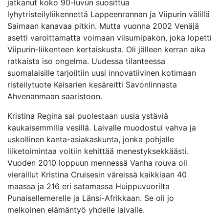
jatkanut koko 90-luvun suosittua
lyhytristeilyliikennettä Lappeenrannan ja Viipurin välillä
Saimaan kanavaa pitkin. Mutta vuonna 2002 Venäjä
asetti varoittamatta voimaan viisumipakon, joka lopetti
Viipurin-liikenteen kertaiskusta. Oli jälleen kerran aika
ratkaista iso ongelma. Uudessa tilanteessa
suomalaisille tarjoiltiin uusi innovatiivinen kotimaan
risteilytuote Keisarien kesäreitti Savonlinnasta
Ahvenanmaan saaristoon.
Kristina Regina sai puolestaan uusia ystäviä
kaukaisemmilla vesillä. Laivalle muodostui vahva ja
uskollinen kanta-asiakaskunta, jonka pohjalle
liiketoimintaa voitiin kehittää menestyksekkäästi.
Vuoden 2010 loppuun mennessä Vanha rouva oli
vieraillut Kristina Cruisesin väreissä kaikkiaan 40
maassa ja 216 eri satamassa Huippuvuorilta
Punaisellemerelle ja Länsi-Afrikkaan. Se oli jo
melkoinen elämäntyö yhdelle laivalle.