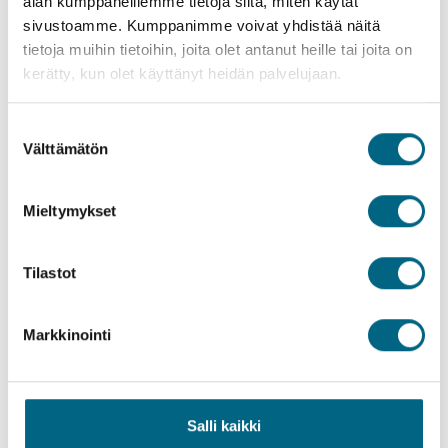
alan kumppaneillemme tietoja siitä, miten käytät
sivustoamme. Kumppanimme voivat yhdistää näitä
tietoja muihin tietoihin, joita olet antanut heille tai joita on
kerätty, kun olet käyttänyt heidän palvelujaan.
Suostumuksen
Välttämätön
valinta
Mieltymykset
Tilastot
Yhteenveto
Markkinointi
Kartta
Salli kaikki
Hinnat