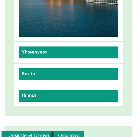
Yhteenveto
Kartta
Hinnat
Jokiristeilyt Tonava
Oma laiva