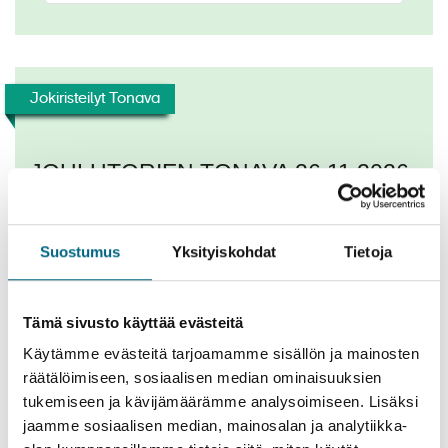
Jokiristeilyt Tonava
JOULUTORIEN TONAVA 26.11.2026
26.11.2026 - 01.12.2026
Matkan kesto 5 yötä
Suostumus
Yksityiskohdat
Tietoja
8 hyttiä jäljellä
Alk. 2095,00 €
TUTUSTU
Tämä sivusto käyttää evästeitä
Käytämme evästeitä tarjoamamme sisällön ja mainosten
Kuvat
räätälöimiseen, sosiaalisen median ominaisuuksien
tukemiseen ja kävijämäärämme analysoimiseen. Lisäksi
jaamme sosiaalisen median, mainosalan ja analytiikka-