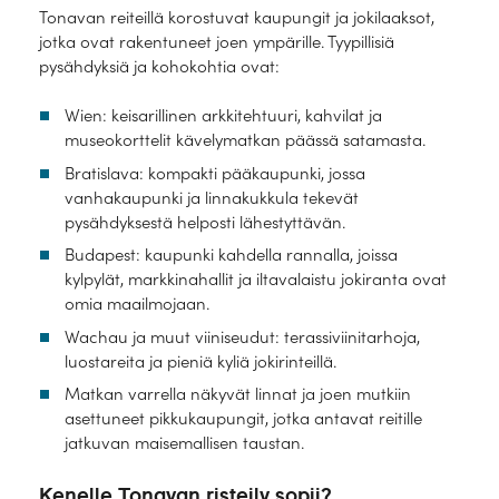
Tonavan reiteillä korostuvat kaupungit ja jokilaaksot,
jotka ovat rakentuneet joen ympärille. Tyypillisiä
pysähdyksiä ja kohokohtia ovat:
Wien: keisarillinen arkkitehtuuri, kahvilat ja
museokorttelit kävelymatkan päässä satamasta.
Bratislava: kompakti pääkaupunki, jossa
vanhakaupunki ja linnakukkula tekevät
pysähdyksestä helposti lähestyttävän.
Budapest: kaupunki kahdella rannalla, joissa
kylpylät, markkinahallit ja iltavalaistu jokiranta ovat
omia maailmojaan.
Wachau ja muut viiniseudut: terassiviinitarhoja,
luostareita ja pieniä kyliä jokirinteillä.
Matkan varrella näkyvät linnat ja joen mutkiin
asettuneet pikkukaupungit, jotka antavat reitille
jatkuvan maisemallisen taustan.
Kenelle Tonavan risteily sopii?