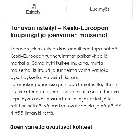
Laivat
Lue myös
Esittely
Hyvä tietää
Tonavan risteilyt – Keski-Euroopan
Meistä
kaupungit ja joenvarren maisemat
Tonavan jokiristeily on käytännöllinen tapa nähdä
Keski-Euroopan tunnetuimmat paikat yhdellä
matkalla. Sama hytti kulkee mukana, mutta
maisema, kulttuuri ja tunnelma vaihtuvat joka
pysähdyksellä. Päivisin liikutaan
satamakaupungeissa ja niiden lähialueilla, iltaisin
joki vie eteenpäin seuraavaan kohteeseen. Tonava
sopii hyvin myös ensikertalaiselle jokiristeilijälle:
reitti on selkeä, välimatkat ovat sopivia ja nähtävää
riittää ilman kiirettä.
Joen varrella avautuvat kohteet