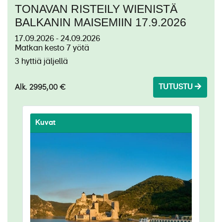
TONAVAN RISTEILY WIENISTÄ
Matkanjohtajan vinkit Tonavan varrella oleviin
BALKANIN MAISEMIIN 17.9.2026
kaupunkeihin >>
Minna Särmön
17.09.2026 - 24.09.2026
Matkan kesto 7 yötä
3 hyttiä jäljellä
Alk. 2995,00 €
TUTUSTU
Budapest on idän Pariisi >>
Kuvat