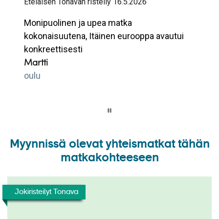
Eteläisen Tonavan risteily 16.5.2026
Monipuolinen ja upea matka
kokonaisuutena, Itäinen eurooppa avautui
konkreettisesti
Martti
oulu
Page 1 of 1
Myynnissä olevat yhteismatkat tähän
Outin kokemus Tonavan jokiristeilystä: ”lähtisin
uudestaan” >>
matkakohteeseen
Outi Grundström
Tonavan risteilyllä
Jokiristeilyt Tonava