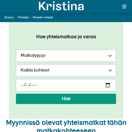
Etusivu
›
Risteilyt
›
Moselin risteilyt
Moselin risteilyt
MAJAKKA-portaali
Hae yhteismatkaa ja varaa
Yksin matkalle?
Äkkilähdöt
Suosikit
OTA YHTEYTTÄ
Kohteet
Hae
Matkatyypit
Matkakalenteri
Myynnissä olevat yhteismatkat tähän
matkakohteeseen