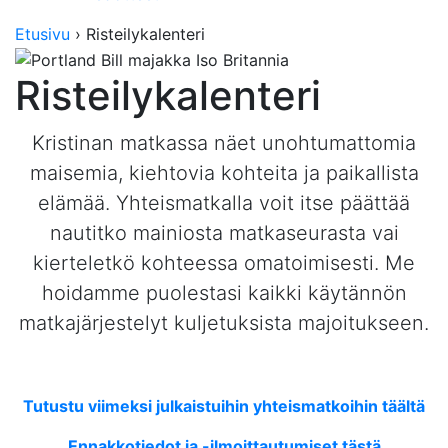
Etusivu
›
Risteilykalenteri
Risteilykalenteri
Kristinan matkassa näet unohtumattomia
maisemia, kiehtovia kohteita ja paikallista
elämää. Yhteismatkalla voit itse päättää
nautitko mainiosta matkaseurasta vai
kierteletkö kohteessa omatoimisesti. Me
hoidamme puolestasi kaikki käytännön
matkajärjestelyt kuljetuksista majoitukseen.
Tutustu viimeksi julkaistuihin yhteismatkoihin täältä
Ennakkotiedot ja -ilmoittautumiset tästä