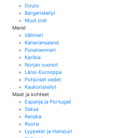
Douro
Bargeristeilyt
Muut joet
Meret
Välimeri
Kanariansaaret
Punainenmeri
Karibia
Norjan vuonot
Länsi-Eurooppa
Pohjoiset vedet
Kaukoristeilyt
Maat ja kohteet
Espanja ja Portugali
Saksa
Ranska
Ruotsi
Lyypekki ja Hampuri