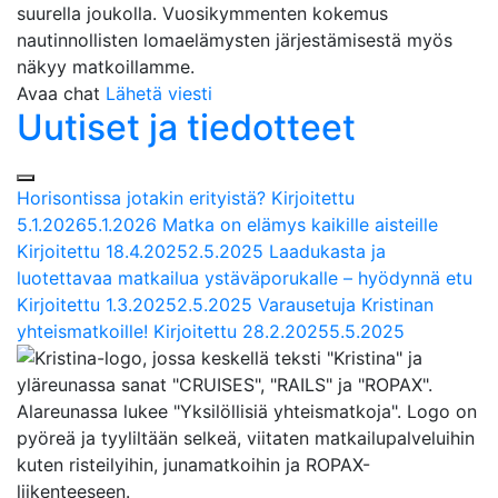
suurella joukolla. Vuosikymmenten kokemus
nautinnollisten lomaelämysten järjestämisestä myös
näkyy matkoillamme.
Avaa chat
Lähetä viesti
Uutiset ja tiedotteet
Horisontissa jotakin erityistä?
Kirjoitettu
5.1.2026
5.1.2026
Matka on elämys kaikille aisteille
Kirjoitettu
18.4.2025
2.5.2025
Laadukasta ja
luotettavaa matkailua ystäväporukalle – hyödynnä etu
Kirjoitettu
1.3.2025
2.5.2025
Varausetuja Kristinan
yhteismatkoille!
Kirjoitettu
28.2.2025
5.5.2025