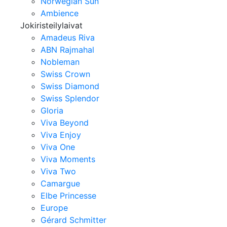
Norwegian Sun
Ambience
Jokiristeilylaivat
Amadeus Riva
ABN Rajmahal
Nobleman
Swiss Crown
Swiss Diamond
Swiss Splendor
Gloria
Viva Beyond
Viva Enjoy
Viva One
Viva Moments
Viva Two
Camargue
Elbe Princesse
Europe
Gérard Schmitter