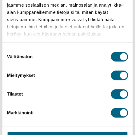
Kuvat
jaamme sosiaalisen median, mainosalan ja analytiikka-
Gil Eanes
Michelangelo
alan kumppaneillemme tietoja siitä, miten käytät
Renoir
Rhone Princess
sivustoamme. Kumppanimme voivat yhdistää näitä
tietoja muihin tietoihin, joita olet antanut heille tai joita on
R.E. Waydelich L.J.
Seine Princess
kerätty, kun olet käyttänyt heidän palvelujaan.
Vasco da Gama
Maxima
Maxima Wiener cafe
Suostumuksen
Barge-risteilyproomut
Välttämätön
valinta
Hyvä tietää
Mieltymykset
Meistä
Tilastot
Markkinointi
Yhteenveto
Maxima Panorama salonki