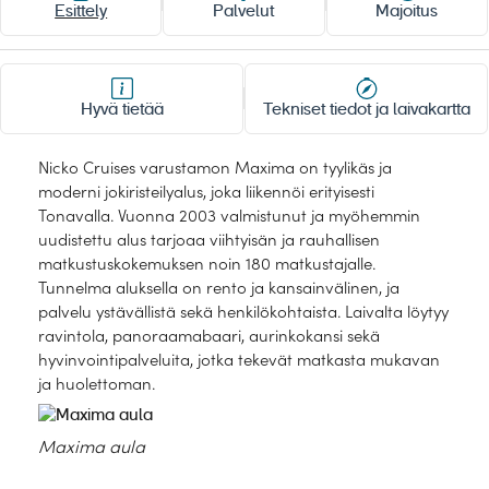
Laivat
Esittely
Palvelut
Majoitus
MERIRISTEILYLAIVAT
Hyvä tietää
Tekniset tiedot ja laivakartta
Noordam
Oosterdam
Rotterdam
Zuiderdam
Nicko Cruises varustamon Maxima on tyylikäs ja
moderni jokiristeilyalus, joka liikennöi erityisesti
Westerdam
Marella Discovery
Tonavalla. Vuonna 2003 valmistunut ja myöhemmin
uudistettu alus tarjoaa viihtyisän ja rauhallisen
Marella Discovery 2
Marella Explorer
matkustuskokemuksen noin 180 matkustajalle.
Tunnelma aluksella on rento ja kansainvälinen, ja
Marella Explorer 2
Marella Voyager
palvelu ystävällistä sekä henkilökohtaista. Laivalta löytyy
Havila Voyages
Hamburg
ravintola, panoraamabaari, aurinkokansi sekä
hyvinvointipalveluita, jotka tekevät matkasta mukavan
Dream
ROPAX-laivat Finnlines
ja huolettoman.
Finnlines Superstar-luokka
Royal Clipper
Maxima aula
Star Clipper
Star Flyer