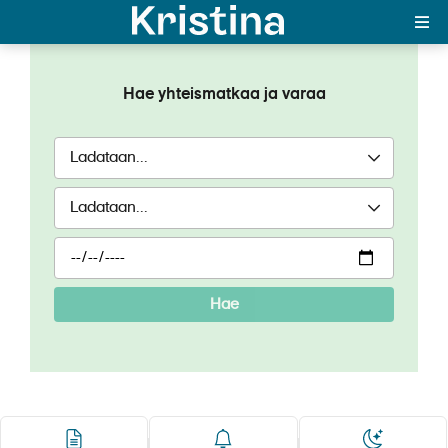
Maxima
Hae yhteismatkaa ja varaa
MAJAKKA-portaali
Yksin matkalle?
Äkkilähdöt
Suosikit
OTA YHTEYTTÄ
Hae
Kohteet
Matkatyypit
Matkakalenteri