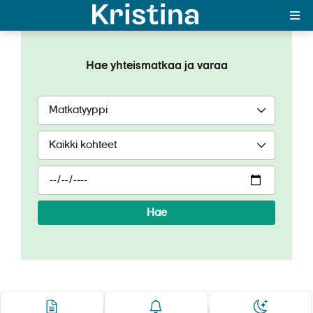
Swiss Crown
Hae yhteismatkaa ja varaa
MAJAKKA-portaali
Yksin matkalle?
Äkkilähdöt
Suosikit
OTA YHTEYTTÄ
Hae
Kohteet
Matkatyypit
Matkakalenteri