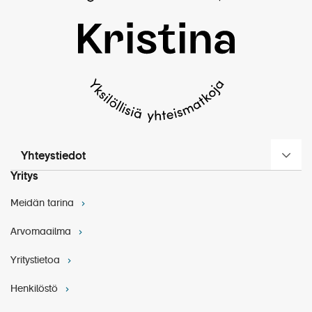
Pidätämme oikeuden muutoksiin.
Yhteystiedot
Yritys
Meidän tarina
Arvomaailma
Yritystietoa
Henkilöstö