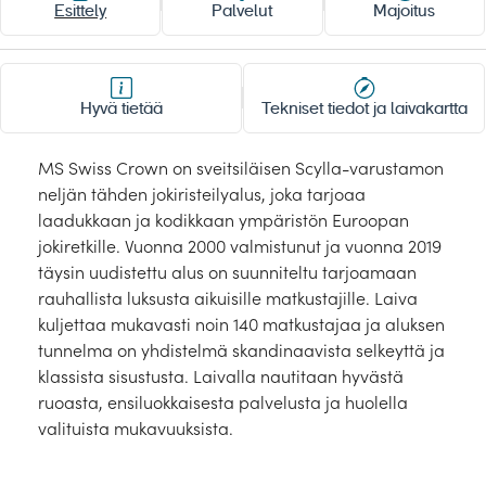
Laivat
Esittely
Palvelut
Majoitus
MERIRISTEILYLAIVAT
Hyvä tietää
Tekniset tiedot ja laivakartta
Noordam
Oosterdam
Rotterdam
Zuiderdam
MS Swiss Crown on sveitsiläisen Scylla-varustamon
neljän tähden jokiristeilyalus, joka tarjoaa
Westerdam
Marella Discovery
laadukkaan ja kodikkaan ympäristön Euroopan
Marella Discovery 2
Marella Explorer
jokiretkille. Vuonna 2000 valmistunut ja vuonna 2019
täysin uudistettu alus on suunniteltu tarjoamaan
Marella Explorer 2
Marella Voyager
rauhallista luksusta aikuisille matkustajille. Laiva
kuljettaa mukavasti noin 140 matkustajaa ja aluksen
Havila Voyages
Hamburg
tunnelma on yhdistelmä skandinaavista selkeyttä ja
Dream
ROPAX-laivat Finnlines
klassista sisustusta. Laivalla nautitaan hyvästä
ruoasta, ensiluokkaisesta palvelusta ja huolella
Finnlines Superstar-luokka
Royal Clipper
valituista mukavuuksista.
Star Clipper
Star Flyer