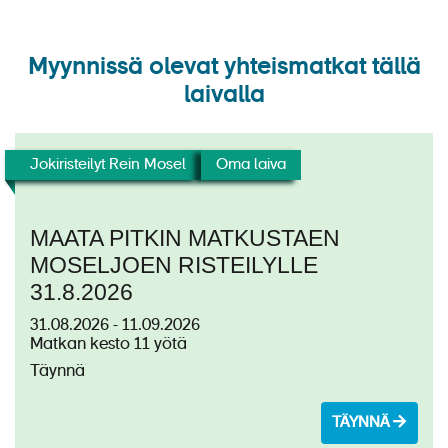
Vasco da Gama
Norwegian Sun
Rakennettu:
Ambience
Pituus:
Myynnissä olevat yhteismatkat tällä
Leveys:
laivalla
JOKIRISTEILYLAIVAT
Syväys:
Ilmastointi:
Hissi:
Amadeus Riva
ABN Rajmahal
Jokiristeilyt Rein Mosel
Oma laiva
Matkustajamäärä:
Nobleman
Swiss Crown
Miehistöä:
Aluksen lippuvaltio:
Swiss Diamond
Swiss Splendor
MAATA PITKIN MATKUSTAEN
Matkustajahyttejä:
MOSELJOEN RISTEILYLLE
ms Swiss Crown pohjakartta
Gloria
Viva Beyond
31.8.2026
Viva Enjoy
Viva One
31.08.2026 - 11.09.2026
Matkan kesto 11 yötä
Viva Moments
Viva Two
Täynnä
Camargue
Elbe Princesse
TÄYNNÄ
Europe
Gérard Schmitter