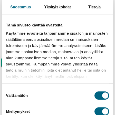
Suostumus
Yksityiskohdat
Tietoja
Kartta
Tämä sivusto käyttää evästeitä
Hinnat
Käytämme evästeitä tarjoamamme sisällön ja mainosten
Yhden ja kahden hengen hytti 2. kansi
räätälöimiseen, sosiaalisen median ominaisuuksien
tukemiseen ja kävijämäärämme analysoimiseen. Lisäksi
jaamme sosiaalisen median, mainosalan ja analytiikka-
alan kumppaneillemme tietoja siitä, miten käytät
Jokiristeilyt Rein Mosel
Tarjous
Oma laiva
sivustoamme. Kumppanimme voivat yhdistää näitä
tietoja muihin tietoihin, joita olet antanut heille tai joita on
kerätty, kun olet käyttänyt heidän palvelujaan.
MOSELJOEN RISTEILY 2.9.2026
02.09.2026 - 09.09.2026
Suostumuksen
Matkan kesto 7 yötä
Välttämätön
valinta
5 hyttiä jäljellä
Yhden ja kahden hengen hytti 1. kansi
Mieltymykset
Alk. 2295,00 €
TUTUSTU