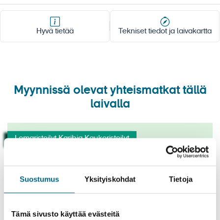
Leveys:
Syväys:
Bruttovetoisuus (GRT):
Hyvä tietää
Tekniset tiedot ja laivakartta
Ilmastointi:
Hissi:
Matkustajamäärä:
Alusrekisteri:
Matkustajahyttejä:
Aluksen kieli:
Myynnissä olevat yhteismatkat tällä
Valuutta aluksella:
laivalla
Marella Voyager Junior Suite
Marella Voyager laivakartta
Lomaristeilyt Karibia Kaukoristeilyt
Marella Voyager Snack Shack ©MarellaCruises
ITÄISEN KARIBIAN SAARIA
Suostumus
Yksityiskohdat
Tietoja
21.11.2026
21.11.2026 - 30.11.2026
Tämä sivusto käyttää evästeitä
Matkan kesto 9 yötä