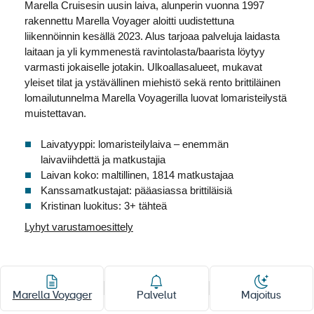
Marella Cruisesin uusin laiva, alunperin vuonna 1997
Laivat
rakennettu Marella Voyager aloitti uudistettuna
liikennöinnin kesällä 2023. Alus tarjoaa palveluja laidasta
Hyvä tietää
laitaan ja yli kymmenestä ravintolasta/baarista löytyy
varmasti jokaiselle jotakin. Ulkoallasalueet, mukavat
Meistä
yleiset tilat ja ystävällinen miehistö sekä rento brittiläinen
lomailutunnelma Marella Voyagerilla luovat lomaristeilystä
muistettavan.
Laivatyyppi: lomaristeilylaiva – enemmän
laivaviihdettä ja matkustajia
Laivan koko: maltillinen, 1814 matkustajaa
Kanssamatkustajat: pääasiassa brittiläisiä
Kristinan luokitus: 3+ tähteä
Lyhyt varustamoesittely
Rakennettu:
Marella Voyager
Palvelut
Majoitus
Pituus:
Huom. hyttikuvat ovat viitteellisiä.