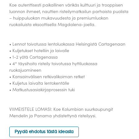
Koe autenttisesti paikallinen värikäs kulttuuri ja trooppisen
luonnon ihmeet, nauttien risteilymatkailun parhaista puolista
– huippuluokan mukavuudesta ja premiumluokan
ruokailuista eksoottisella Magdalena-joella.
• Lennot toivotussa lentoluokassa Helsingistä Cartagenaan
• Kuljetukset hotelliin ja laivalle
• 1-2 yötä Cartagenassa
• 4* täysihoito risteily toivotussa hyttiluokassa
ruokajuomineen
• Kansainvälisen retkivalikoiman retket
• Kuljetus laivalta lentokentälle
• Matkustusasiakirjaprosessin tuki
VIIMEISTELE LOMASI: Koe Kolumbian suurkaupungit
Mendelin ja Panama yhdistettynä risteilyysi.
Pyydä ehdotus tästä ideasta