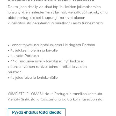
Douro-joen risteily vie sinut läpi huikeiden jokimaisemien,
joissa jyrkkien rinteiden viiniviljelmät, viehättävät pikkukylät ja
aidot portugalilaiset kaupungit kertovat alueen
vuosisataisista perinteistä ja ainutlaatuisesta tunnelmasta.
• Lennot toivotussa lentoluokassa Helsingistä Portoon
• Kuljetukset hotelliin ja laivalle
• 1-2 yötä Portossa
• 4* all inclusive risteily toivotussa hyttiluokassa
• Kansainvälisen retkivalikoiman retket toiveiden
mukaan
• Kuljetus laivalta lentokentälle
VIIMEISTELE LOMASI: Nauti Portugalin rannikon kohteista.
Viehäty Sintrasta ja Cascaista ja palaa kotiin Lissabonista.
Pyydä ehdotus tästä ideasta