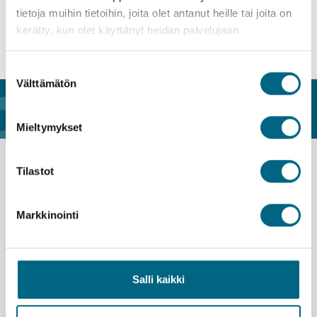
tietoja muihin tietoihin, joita olet antanut heille tai joita on
kerätty, kun olet käyttänyt heidän palvelujaan.
Pyydä ehdotus tästä ideasta
Suostumuksen
Välttämätön
valinta
Näin Kristina Select etenee
Mieltymykset
Select matkan vaiheet
Tilastot
Kerro meille suunnitelmistasi
Markkinointi
Valitse verkkosivuiltamme esimerkkimatka, matkaidea tai
kuvaile matkahaaveesi – kerro minne haluaisit lähteä, milloin
ja millaista matkaa toivot.
Salli kaikki
Useimmat yhteismatkamme
voidaan toteuttaa myös
räätälöidysti.