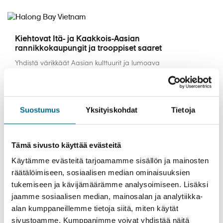
Kiehtovat Itä- ja Kaakkois-Aasian
rannikkokaupungit ja trooppiset saaret
Yhdistä värikkäät Aasian kulttuurit ja lumoava
merimaisemien kirjo nauttien aistikkaasta mukavuudesta,
kulinaristisista elämyksistä huipputason viihteestä
rauhallisessa aikuiseen makuun olevassa tunnelmassa.
Suostumus
Yksityiskohdat
Tietoja
• Lennot toivotussa lentoluokassa Helsingistä Hong Kongiin
• Toivottu majoitus, retkiohjelma ja kuljetukset ennen risteilyä
Tämä sivusto käyttää evästeitä
• 4* täysihoito risteily toivotussa hyttiluokassa
ruokajuomineen
Käytämme evästeitä tarjoamamme sisällön ja mainosten
• Kansainvälisen retkivalikoiman retket
räätälöimiseen, sosiaalisen median ominaisuuksien
• Toivottu majoitus, retkiohjelma ja kuljetukset risteilyn jälkeen
tukemiseen ja kävijämäärämme analysoimiseen. Lisäksi
jaamme sosiaalisen median, mainosalan ja analytiikka-
alan kumppaneillemme tietoja siitä, miten käytät
VIIMEISTELE LOMASI: Tee Japanin kiertomatka yhdistettynä
risteilyysi.
sivustoamme. Kumppanimme voivat yhdistää näitä