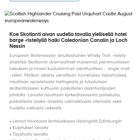
Koe Skotlanti aivan uudella tavalla ylellisellä hotel
barge -risteilyllä halki Caledonian Canalin ja Loch
Nessin
European Waterwaysin ainutlaatuinen Whisky Trail -risteily
yhdistää Skotlannin dramaattiset maisemat, pienimuotoisen
luksuksen ja maan kuuluisimman vientituotteen – single malt
-viskin. Matkan aikana vieraillaan tunnetuissa tislaamoissa,
nautitaan opastetuista tastingeista ja tutustutaan
skotlantilaiseen kulttuuriin paikallisten asiantuntijoiden
johdolla. Laivalla nautitaan korkeatasoisesta palvelusta,
paikallisista raaka-aineista valmistetuista aterioista sekä
huolella valituista viskeistä.
• Lennot toivotussa lentoluokassa Helsingistä Edinburgiin
• Kuljetukset laivalle
• Täysihoito laivalla