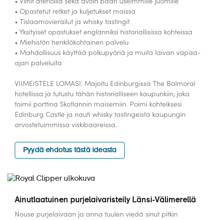
• Viinit aterioilla sekä avoin baari useimmille juomille
• Opastetut retket ja kuljetukset maissa
• Tislaamovierailut ja whisky tastingit
• Yksityiset opastukset englanniksi historiallisissa kohteissa
• Miehistön henkilökohtainen palvelu
• Mahdollisuus käyttää polkupyöriä ja muita laivan vapaa-
ajan palveluita
VIIMEISTELE LOMASI: Majoitu Edinburgissa The Balmoral
hotellissa ja tutustu tähän historialliseen kaupunkiin, joka
toimii porttina Skotlannin maisemiin. Poimi kohteiksesi
Edinburg Castle ja nauti whisky tastingeista kaupungin
arvostetuimmissa viskibaareissa.
Pyydä ehdotus tästä ideasta
Ainutlaatuinen purjelaivaristeily Länsi-Välimerellä
Nouse purjelaivaan ja anna tuulen viedä sinut pitkin