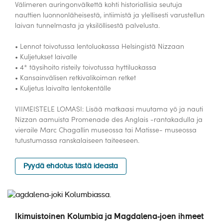
Välimeren auringonvälkettä kohti historiallisia seutuja
nauttien luonnonläheisestä, intiimistä ja ylellisesti varustellun
laivan tunnelmasta ja yksilöllisestä palvelusta.
• Lennot toivotussa lentoluokassa Helsingistä Nizzaan
• Kuljetukset laivalle
• 4* täysihoito risteily toivotussa hyttiluokassa
• Kansainvälisen retkivalikoiman retket
• Kuljetus laivalta lentokentälle
VIIMEISTELE LOMASI: Lisää matkaasi muutama yö ja nauti
Nizzan aamuista Promenade des Anglais -rantakadulla ja
vieraile Marc Chagallin museossa tai Matisse- museossa
tutustumassa ranskalaiseen taiteeseen.
Pyydä ehdotus tästä ideasta
Ikimuistoinen Kolumbia ja Magdalena-joen ihmeet