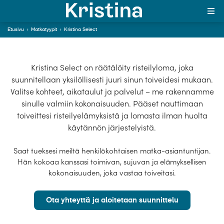
Kristina Select
Etusivu
›
Matkatyypit
›
Kristina Select
In English
Yksilöllinen risteilyloma sinun toiveidesi
mukaan.
Kristina Select on räätälöity risteilyloma, joka
MAJAKKA-portaali
suunnitellaan yksilöllisesti juuri sinun toiveidesi mukaan.
Valitse kohteet, aikataulut ja palvelut – me rakennamme
Yksin matkalle?
sinulle valmiin kokonaisuuden. Pääset nauttimaan
toiveittesi risteilyelämyksistä ja lomasta ilman huolta
Äkkilähdöt
käytännön järjestelyistä.
Suosikit
Saat tueksesi meiltä henkilökohtaisen matka-asiantuntijan.
Hän kokoaa kanssasi toimivan, sujuvan ja elämyksellisen
OTA YHTEYTTÄ
kokonaisuuden, joka vastaa toiveitasi.
Kohteet
Ota yhteyttä ja aloitetaan suunnittelu
Matkatyypit