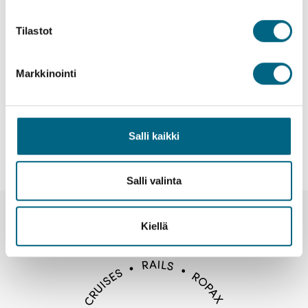
Tilastot
Yhteenveto
Markkinointi
Kartta
Hinnat
Salli kaikki
Salli valinta
Uutiset ja tiedotteet
Kiellä