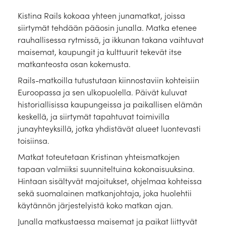
Laivat
Kistina Rails kokoaa yhteen junamatkat, joissa
Hyvä tietää
siirtymät tehdään pääosin junalla. Matka etenee
rauhallisessa rytmissä, ja ikkunan takana vaihtuvat
Meistä
maisemat, kaupungit ja kulttuurit tekevät itse
matkanteosta osan kokemusta.
Rails-matkoilla tutustutaan kiinnostaviin kohteisiin
Euroopassa ja sen ulkopuolella. Päivät kuluvat
historiallisissa kaupungeissa ja paikallisen elämän
keskellä, ja siirtymät tapahtuvat toimivilla
junayhteyksillä, jotka yhdistävät alueet luontevasti
toisiinsa.
Matkat toteutetaan Kristinan yhteismatkojen
tapaan valmiiksi suunniteltuina kokonaisuuksina.
Hintaan sisältyvät majoitukset, ohjelmaa kohteissa
sekä suomalainen matkanjohtaja, joka huolehtii
käytännön järjestelyistä koko matkan ajan.
Junalla matkustaessa maisemat ja paikat liittyvät