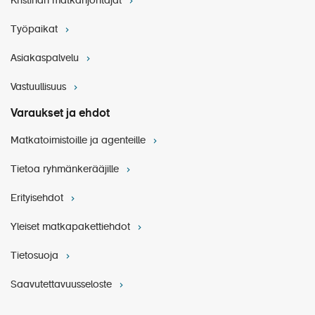
Kristinan matkanjohtajat
Työpaikat
Asiakaspalvelu
Vastuullisuus
Varaukset ja ehdot
Matkatoimistoille ja agenteille
Tietoa ryhmänkerääjille
Erityisehdot
Yleiset matkapakettiehdot
Tietosuoja
Saavutettavuusseloste