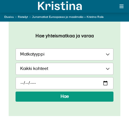
Junamatkat
Euroopassa ja
Etusivu
›
Risteilyt
›
Junamatkat Euroopassa ja maailmalla – Kristina Rails
maailmalla – Kristina
MAJAKKA-portaali
Rails
Hae yhteismatkaa ja varaa
Yksin matkalle?
Äkkilähdöt
Suosikit
OTA YHTEYTTÄ
Kohteet
Hae
Matkatyypit
Matkakalenteri