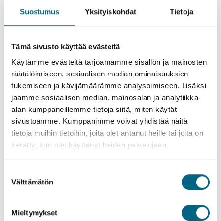
Vielä mahtuu
Suostumus
Yksityiskohdat
Tietoja
Alk. 1995,00 €
TUTUSTU
Tämä sivusto käyttää evästeitä
Käytämme evästeitä tarjoamamme sisällön ja mainosten
Kuvat
räätälöimiseen, sosiaalisen median ominaisuuksien
tukemiseen ja kävijämäärämme analysoimiseen. Lisäksi
jaamme sosiaalisen median, mainosalan ja analytiikka-
alan kumppaneillemme tietoja siitä, miten käytät
sivustoamme. Kumppanimme voivat yhdistää näitä
tietoja muihin tietoihin, joita olet antanut heille tai joita on
kerätty, kun olet käyttänyt heidän palvelujaan.
Suostumuksen
Välttämätön
valinta
Mieltymykset