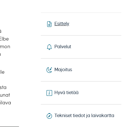
Esittely
ä
Elbe
tamon
Palvelut
a
Majoitus
lle
sta
Hyvä tietää
kunat
tilava
Tekniset tiedot ja laivakartta