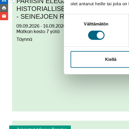
PARIISIN ELEGANSSISTA
olet antanut heille tai joita o
HISTORIALLISEEN NORMANDIAAN
- SEINEJOEN RISTEILY 9.9.2026
Suostumuksen
Välttämätön
valinta
09.09.2026 - 16.09.2026
Matkan kesto 7 yötä
CroisiEurope©Oliver Asmussen
Täynnä
TÄYNNÄ
Kiellä
CroisiEurope©Oliver Asmussen