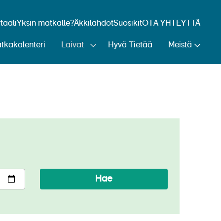
aali
Yksin matkalle?
Äkkilähdöt
Suosikit
OTA YHTEYTTÄ
tkakalenteri
Laivat
Hyvä Tietää
Meistä
Hae