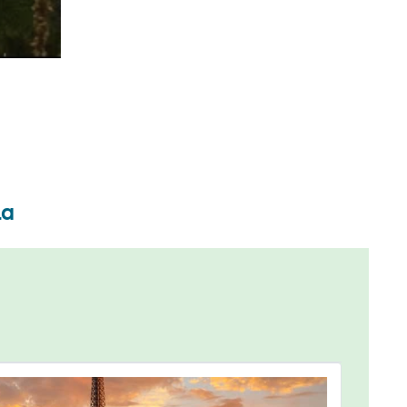
usein
mät ohi
la
itaan