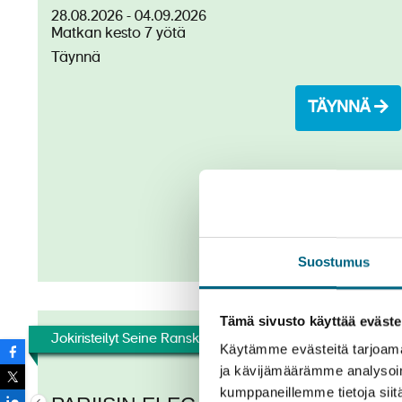
28.08.2026 - 04.09.2026
Wi-Fi
– Saatavilla yleisissä tiloissa (katettavu
Aluksen lippuvaltio:
Matkan kesto 7 yötä
Matkustajahyttejä:
Täynnä
TÄYNNÄ
Suostumus
CroisiEurope©Oliver Asmussen
Tämä sivusto käyttää eväste
Jokiristeilyt Seine Ranska
Käytämme evästeitä tarjoama
Kielet
ja kävijämäärämme analysoim
kumppaneillemme tietoja siitä