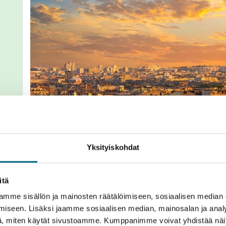
us vaihtelee reitin mukaan).
Yksityiskohdat
itä
mme sisällön ja mainosten räätälöimiseen, sosiaalisen median
iseen. Lisäksi jaamme sosiaalisen median, mainosalan ja analy
Kuvat
Yhteenveto
Kartta
Hinnasto
, miten käytät sivustoamme. Kumppanimme voivat yhdistää näitä t