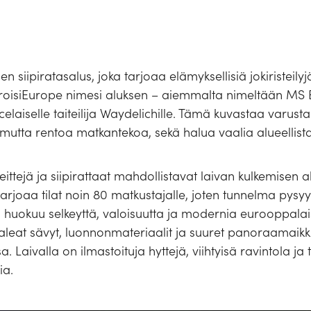
siipiratasalus, joka tarjoaa elämyksellisiä jokiristeilyj
roisiEurope nimesi aluksen – aiemmalta nimeltään MS 
elaiselle taiteilija Waydelichille. Tämä kuvastaa varus
 mutta rentoa matkantekoa, sekä halua vaalia alueellist
ttejä ja siipirattaat mahdollistavat laivan kulkemisen a
arjoaa tilat noin 80 matkustajalle, joten tunnelma pysyy
us huokuu selkeyttä, valoisuutta ja modernia eurooppalai
 vaaleat sävyt, luonnonmateriaalit ja suuret panoraamaik
. Laivalla on ilmastoituja hyttejä, viihtyisä ravintola ja 
ia.