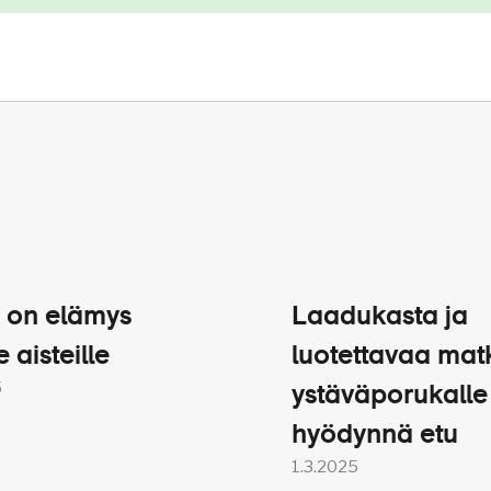
 on elämys
Laadukasta ja
e aisteille
luotettavaa mat
5
ystäväporukalle
hyödynnä etu
1.3.2025