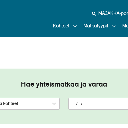
MAJAKKA-port
Kohteet
Matkatyypit
Ma
R.E. Waydelich L.J.
Hae yhteismatkaa ja varaa