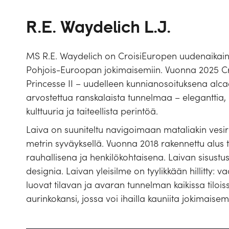
R.E. Waydelich L.J.
MS R.E. Waydelich on CroisiEuropen uudenaikainen 
Pohjois-Euroopan jokimaisemiin. Vuonna 2025 C
Princesse II – uudelleen kunnianosoituksena alcac
arvostettua ranskalaista tunnelmaa – eleganttia,
kulttuuria ja taiteellista perintöä.
Laiva on suuniteltu navigoimaan mataliakin vesirei
metrin syväyksellä. Vuonna 2018 rakennettu alus t
rauhallisena ja henkilökohtaisena. Laivan sisust
designia. Laivan yleisilme on tyylikkään hillitty:
luovat tilavan ja avaran tunnelman kaikissa tiloissa
aurinkokansi, jossa voi ihailla kauniita jokimaisem