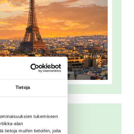
Tietoja
 ominaisuuksien tukemiseen
tiikka-alan
ietoja muihin tietoihin, joita