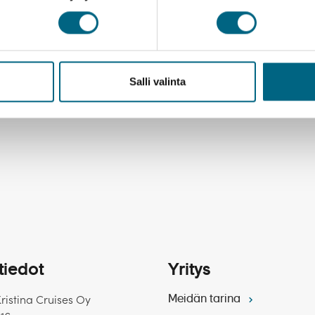
 on elämys
Laadukasta ja
e aisteille
luotettavaa mat
5
ystäväporukalle
Salli valinta
hyödynnä etu
1.3.2025
tiedot
Yritys
Kristina Cruises Oy
Meidän tarina