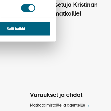
Varausetuja Kristinan
kailua
yhteismatkoille!
28.2.2025
 –
Salli kaikki
Varaukset ja ehdot
Matkatoimistoille ja agenteille