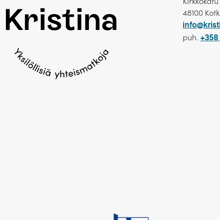
Kirkkokatu
48100 Kot
Ikkunallinen hytti 2. kansi
info@krist
puh.
+358 