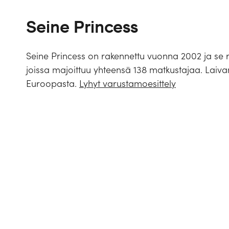
Seine Princess
Seine Princess on rakennettu vuonna 2002 ja se ris
joissa majoittuu yhteensä 138 matkustajaa. Laiv
Euroopasta.
Lyhyt varustamoesittely
Rakennettu:
Pituus:
Leveys:
Ilmastointi ja sähkö:
Hissi:
Matkustajamäärä:
Aluksen lippuvaltio:
Matkustajahyttejä: