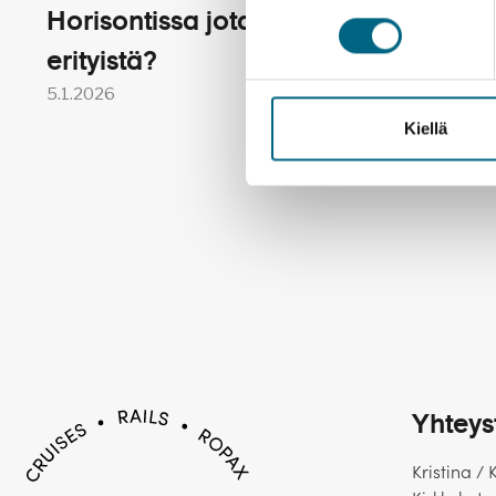
Horisontissa jotakin
Matka
erityistä?
kaikill
5.1.2026
18.4.202
Kiellä
Yhteys
Kristina / 