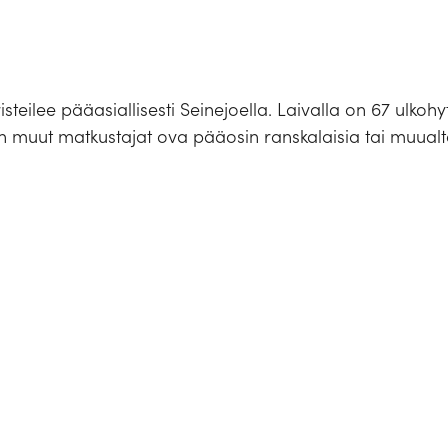
teilee pääasiallisesti Seinejoella. Laivalla on 67 ulkohyt
an muut matkustajat ova pääosin ranskalaisia tai muual