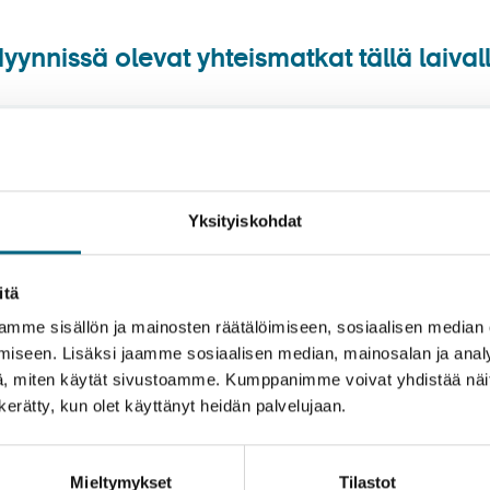
yynnissä olevat yhteismatkat tällä laival
Ei hakua vastaavia tuloksia.
Yksityiskohdat
itä
mme sisällön ja mainosten räätälöimiseen, sosiaalisen median
iseen. Lisäksi jaamme sosiaalisen median, mainosalan ja analy
, miten käytät sivustoamme. Kumppanimme voivat yhdistää näitä t
n kerätty, kun olet käyttänyt heidän palvelujaan.
Mieltymykset
Tilastot