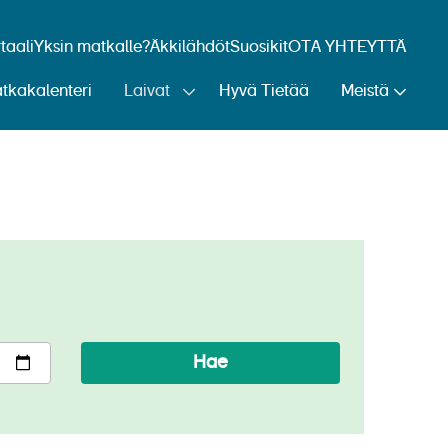
aali
Yksin matkalle?
Äkkilähdöt
Suosikit
OTA YHTEYTTÄ
tkakalenteri
Laivat
Hyvä Tietää
Meistä
Hae