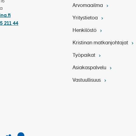
 16
Arvomaailma
ka
ina.fi
Yritystietoa
5 211 44
Henkilöstö
Kristinan matkanjohtajat
Työpaikat
Asiakaspalvelu
Vastuullisuus