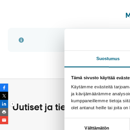
M
Suostumus
Tämä sivusto käyttää eväste
Käytämme evästeitä tarjoama
ja kävijämäärämme analysoim
kumppaneillemme tietoja siitä
Uutiset ja tiedotteet
olet antanut heille tai joita o
Ikkunallinen hytti 1. kansi
Suostumuksen
Välttämätön
valinta