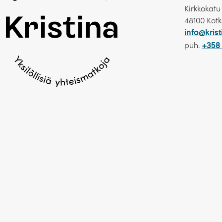
Kirkkokatu
48100 Kot
info@krist
puh.
+358 