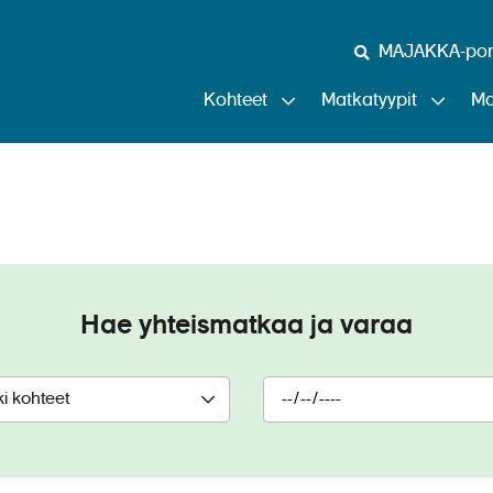
MAJAKKA-port
Kohteet
Matkatyypit
Ma
co de Gama (CroisiEur
Hae yhteismatkaa ja varaa