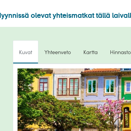
yynnissä olevat yhteismatkat tällä laival
Kuvat
Yhteenveto
Kartta
Hinnasto