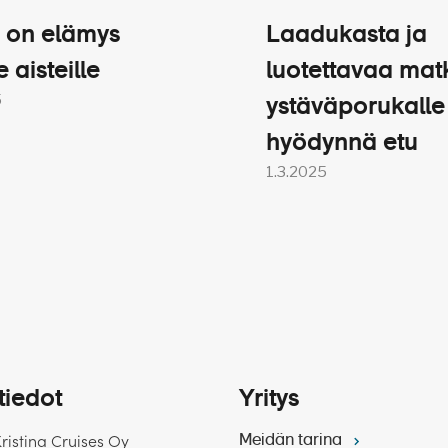
 on elämys
Laadukasta ja
e aisteille
luotettavaa mat
5
ystäväporukalle
hyödynnä etu
1.3.2025
tiedot
Yritys
Kristina Cruises Oy
Meidän tarina