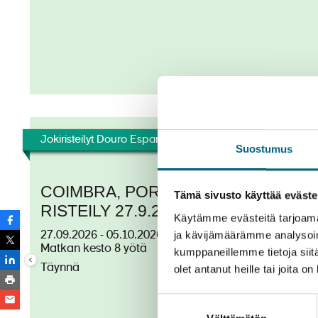
Jokiristeilyt Douro Espanja ja Portugali
Suostumus
COIMBRA, PORTO JA DOUROJOEN
Tämä sivusto käyttää eväste
RISTEILY 27.9.2026
Käytämme evästeitä tarjoama
ja kävijämäärämme analysoim
27.09.2026 - 05.10.2026
Matkan kesto 8 yötä
kumppaneillemme tietoja siitä
Täynnä
olet antanut heille tai joita o
Suostumuksen
TÄYNNÄ