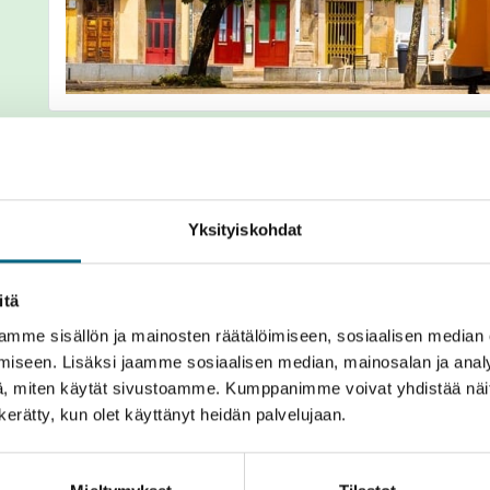
Yksityiskohdat
Kuvat
Yhteenveto
Kartta
Hinnasto
itä
mme sisällön ja mainosten räätälöimiseen, sosiaalisen median
iseen. Lisäksi jaamme sosiaalisen median, mainosalan ja analy
, miten käytät sivustoamme. Kumppanimme voivat yhdistää näitä t
n kerätty, kun olet käyttänyt heidän palvelujaan.