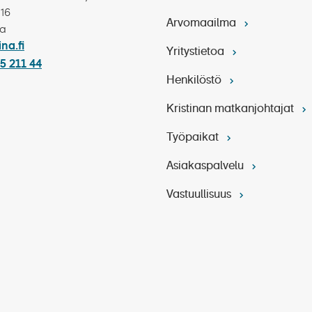
 16
Arvomaailma
ka
ina.fi
Yritystietoa
5 211 44
Henkilöstö
Kristinan matkanjohtajat
Työpaikat
Asiakaspalvelu
Vastuullisuus