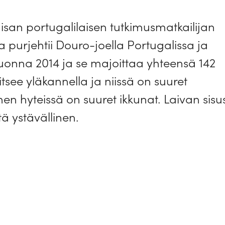
an portugalilaisen tutkimusmatkailijan
va purjehtii Douro-joella Portugalissa ja
vuonna 2014 ja se majoittaa yhteensä 142
tsee yläkannella ja niissä on suuret
n hyteissä on suuret ikkunat. Laivan sisu
tä ystävällinen.