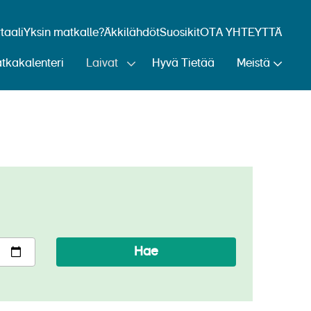
aali
Yksin matkalle?
Äkkilähdöt
Suosikit
OTA YHTEYTTÄ
tkakalenteri
Laivat
Hyvä Tietää
Meistä
ope)
Hae