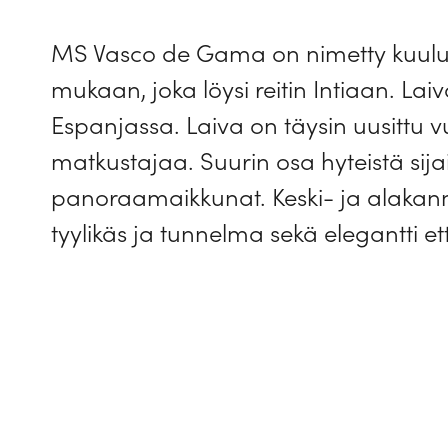
MS Vasco de Gama on nimetty kuuluis
mukaan, joka löysi reitin Intiaan. Lai
Espanjassa. Laiva on täysin uusittu 
matkustajaa. Suurin osa hyteistä sijai
panoraamaikkunat. Keski- ja alakanne
tyylikäs ja tunnelma sekä elegantti et
Rakennusvuosi: 2002
Uusittu vuonna: 2014
Pituus: 75 metriä
Leveys: 11,40 metriä
Matkustajien määrä: 138