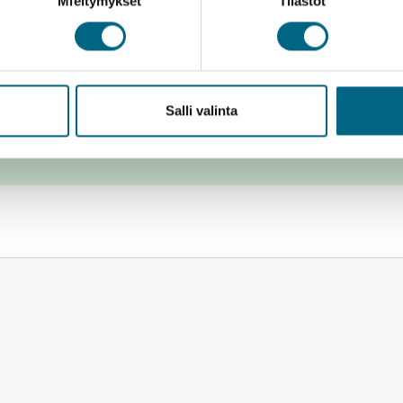
Mieltymykset
Tilastot
Salli valinta