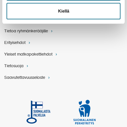
Varaukset ja ehdot
Kiellä
Matkatoimistoille ja agenteille
Tietoa ryhmänkerääjille
Erityisehdot
Yleiset matkapakettiehdot
Tietosuoja
Saavutettavuusseloste