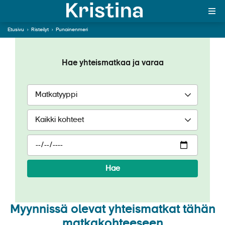
Etusivu
›
Risteilyt
›
Punainenmeri
Punaisenmeren risteilyt
MAJAKKA-portaali
Hae yhteismatkaa ja varaa
Yksin matkalle?
Äkkilähdöt
Suosikit
OTA YHTEYTTÄ
Kohteet
Hae
Matkatyypit
Matkakalenteri
Myynnissä olevat yhteismatkat tähän
matkakohteeseen