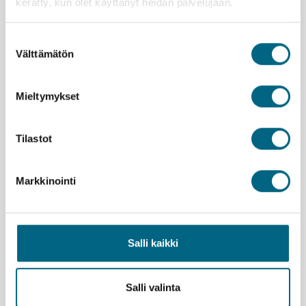
kerätty, kun olet käyttänyt heidän palvelujaan.
Suostumuksen
Välttämätön
valinta
Yhteystiedot
Yritys
Mieltymykset
Meidän tarina
Arvomaailma
Tilastot
Yritystietoa
Markkinointi
Henkilöstö
Kristinan matkanjohtajat
Salli kaikki
Työpaikat
Asiakaspalvelu
Salli valinta
Vastuullisuus