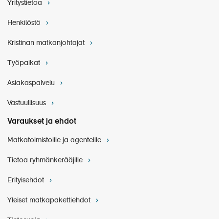
Yritystietoa
Palveluraha
Henkilöstö
Kristinan matkanjohtajat
Pesulapalvelu
Työpaikat
Pukeutuminen
Asiakaspalvelu
Vastuullisuus
Varaukset ja ehdot
Matkatoimistoille ja agenteille
Tietoa ryhmänkerääjille
Risteilyaikataulu
Erityisehdot
Yleiset matkapakettiehdot