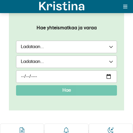
Star Clipper
Hae yhteismatkaa ja varaa
MAJAKKA-portaali
Yksin matkalle?
Äkkilähdöt
Suosikit
OTA YHTEYTTÄ
Hae
Kohteet
Matkatyypit
Matkakalenteri