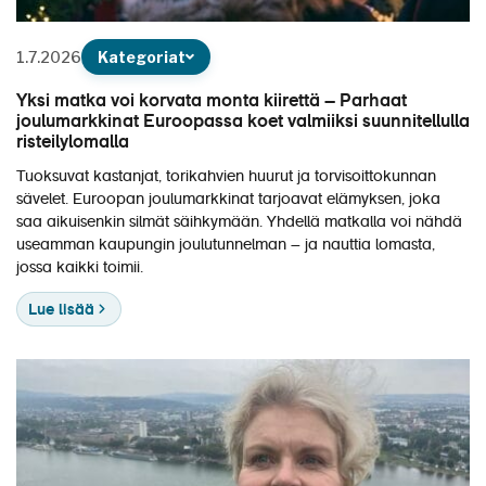
Matkakalenteri
1.7.2026
Kategoriat
Laivat
Yksi matka voi korvata monta kiirettä – Parhaat
Hyvä tietää
joulumarkkinat Euroopassa koet valmiiksi suunnitellulla
risteilylomalla
Meistä
Tuoksuvat kastanjat, torikahvien huurut ja torvisoittokunnan
sävelet. Euroopan joulumarkkinat tarjoavat elämyksen, joka
saa aikuisenkin silmät säihkymään. Yhdellä matkalla voi nähdä
useamman kaupungin joulutunnelman – ja nauttia lomasta,
jossa kaikki toimii.
Lue lisää