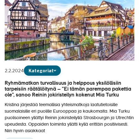
2.2.2024
Kategoriat
Ryhmämatkan turvallisuus ja helppous yksilöllisiin
tarpeisiin räätälöitynä – ”Ei tämän parempaa pakettia
ole”, sanoo Reinin jokiristeilyn kokenut Mia Turku
Kristina järjestää teemallisia yhteismatkoja laatutietoisille
suomalaisille eri puolille Eurooppaa ja kaukomaita. Mia Turku
puolisoineen yllättyi Reinin jokiristeilyllä Strasbourgin ja Utrechtin
upeudesta. Oppaiden toiminta yllätti kyllä erittäin positiivisesti.
Niin hyvin asiakkaat