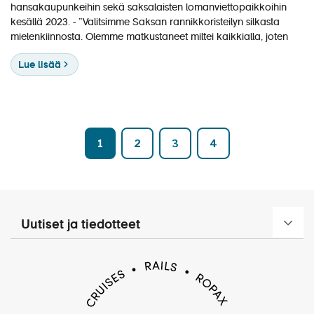
hansakaupunkeihin sekä saksalaisten lomanviettopaikkoihin
kesällä 2023. ”Valitsimme Saksan rannikkoristeilyn silkasta
mielenkiinnosta. Olemme matkustaneet miltei kaikkialla, joten
Lue lisää
1
2
3
4
Uutiset ja tiedotteet