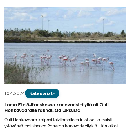
19.4.2024
Kategoriat
Loma Etelä-Ranskassa kanavaristeilyllä oli Outi
Honkavaaralle rauhallista luksusta
Outi Honkavaara kaipasi talvilomalleen irtiottoa, ja muisti
ystävänsä maininneen Ranskan kanavaristeilyistä. Hän alkoi