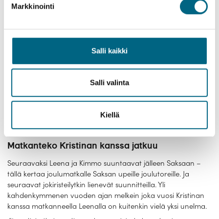
Leena ja Kimmo ovat matkustaneet paljon – myös
Markkinointi
Reinjoella
Ranskan jokiristeily ranskan maaseudulla on jäänyt Leenan
mieleen erityisesti herkullisten ruokien ansiosta –
maalaismaisemaa ja ranskalaisia kyliä unohtamatta.
Salli kaikki
”Mietin edelleen, miten ihmeessä pienessä laivassa
saatiin loihdittua niin upeat kattaukset ja illalliset. Näiden
Salli valinta
ruokien tähtiluokitus olisi täydet viisi tähteä, koska ruuat
paitsi maistuivat hyvälle, tarjosivat myös silmänruokaa”,
Leena muistelee.
Kiellä
Matkanteko Kristinan kanssa jatkuu
Seuraavaksi Leena ja Kimmo suuntaavat jälleen Saksaan –
tällä kertaa joulumatkalle Saksan upeille joulutoreille. Ja
seuraavat jokiristeilytkin lienevät suunnitteilla. Yli
kahdenkymmenen vuoden ajan melkein joka vuosi Kristinan
kanssa matkanneella Leenalla on kuitenkin vielä yksi unelma.