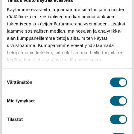
erityisesti Kristinan tarjoamia ”ihmisen kokoisia” matkoja, joilla
Tämä sivusto käyttää evästeitä
edetään pienemmillä laivoilla kohteesta toiseen. Ranskan
Käytämme evästeitä tarjoamamme sisällön ja mainosten
jokiristeilyillä pariskunta on reissannut muutamia kertoja.
räätälöimiseen, sosiaalisen median ominaisuuksien
”Rinnastaisin Saksan rannikkoristeilynkin jokimatkoihin,
tukemiseen ja kävijämäärämme analysoimiseen. Lisäksi
sillä molemmissa on sopivan rauhallinen tunnelma. Me
jaamme sosiaalisen median, mainosalan ja analytiikka-
olemme jo nähneet niin paljon, että arvostamme rauhaa,
alan kumppaneillemme tietoja siitä, miten käytät
hyvää ruokaa ja matkan sujuvuutta”, Leena sanoo.
sivustoamme. Kumppanimme voivat yhdistää näitä
tietoja muihin tietoihin, joita olet antanut heille tai joita on
kerätty, kun olet käyttänyt heidän palvelujaan.
Suostumuksen
Välttämätön
valinta
Mieltymykset
Tilastot