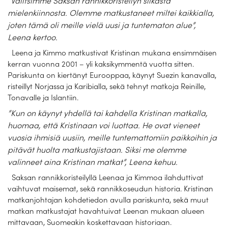
”Valitsimme Saksan rannikkoristeilyn silkasta
Laivat
mielenkiinnosta. Olemme matkustaneet miltei kaikkialla,
joten tämä oli meille vielä uusi ja tuntematon alue”,
Hyvä tietää
Leena kertoo.
Meistä
Leena ja Kimmo matkustivat Kristinan mukana ensimmäisen
kerran vuonna 2001 – yli kaksikymmentä vuotta sitten.
Pariskunta on kiertänyt Eurooppaa, käynyt Suezin kanavalla,
risteillyt Norjassa ja Karibialla, sekä tehnyt matkoja Reinille,
Tonavalle ja Islantiin.
”Kun on käynyt yhdellä tai kahdella Kristinan matkalla,
huomaa, että Kristinaan voi luottaa. He ovat vieneet
vuosia ihmisiä uusiin, meille tuntemattomiin paikkoihin ja
pitävät huolta matkustajistaan. Siksi me olemme
valinneet aina Kristinan matkat”, Leena kehuu.
Saksan rannikkoristeilyllä Leenaa ja Kimmoa ilahduttivat
vaihtuvat maisemat, sekä rannikkoseudun historia. Kristinan
matkanjohtajan kohdetiedon avulla pariskunta, sekä muut
matkan matkustajat havahtuivat Leenan mukaan alueen
mittavaan, Suomeakin koskettavaan historiaan.