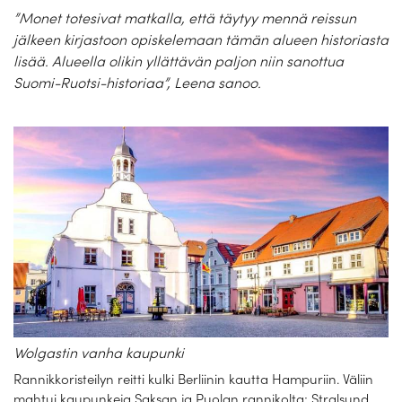
”Monet totesivat matkalla, että täytyy mennä reissun
jälkeen kirjastoon opiskelemaan tämän alueen historiasta
lisää. Alueella olikin yllättävän paljon niin sanottua
Suomi-Ruotsi-historiaa”, Leena sanoo.
Wolgastin vanha kaupunki
Rannikkoristeilyn reitti kulki Berliinin kautta Hampuriin. Väliin
mahtui kaupunkeja Saksan ja Puolan rannikolta; Stralsund,