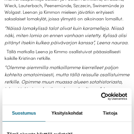
Wieck, Lauterbach, Peenemünde, Szczecin, Swinemünde ja
Wolgast. Leenan ja Kimmon mieleen jäivätkin erityisesti
saksalaiset lomakylät, joissa ylimystö on aikoinaan lomaillut.
”Näissä lomakylissä talot olivat kuin karamelleja. Niissä
näki, miten lomia on ennen vanhaan vietetty. Kylissä olisi
pitänyt itsekin kulkea päivävarjon kanssa”, Leena nauraa.
Tällä matkalla Leena ja Kimmo osallistuivat pääasiallisesti
kaikille Kristinan retkille.
”Olemme aiemmilla matkoillamme kierrelleet paljon
kohteita omatoimisesti, mutta tällä reissulle osallistuimme
retkille. Opimme muun muassa alueen sotahistoriasta,
joka ei toki aina ole niin mukavaa kuultavaa”, Leena
kertoo.
Jokiristeilyn kokemuksia Ranskassa
Suostumus
Yksityiskohdat
Tietoja
Rannikkoristeilyn lisäksi Leena nostaa esiin
jokiristeilyn
bargealuksella Ranskassa
. Hän arvostaa puolisonsa kanssa