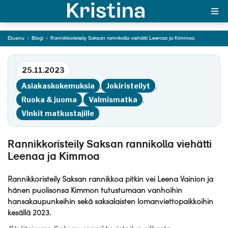
viehätti Leenaa ja
Kimmoa
Etusivu
›
Blogi
›
Rannikkoristeily Saksan rannikolla viehätti Leenaa ja Kimmoa
MAJAKKA-portaali
Siirry tekstiin
25.11.2023
Yksin matkalle?
Asiakaskokemuksia
,
Jokiristeilyt
,
Äkkilähdöt
Ruoka & juoma
,
Valmismatka
,
Vinkit matkustajille
Suosikit
OTA YHTEYTTÄ
Rannikkoristeily Saksan rannikolla viehätti
Leenaa ja Kimmoa
Kohteet
Rannikkoristeily Saksan rannikkoa pitkin vei Leena Vainion ja
Matkatyypit
hänen puolisonsa Kimmon tutustumaan vanhoihin
hansakaupunkeihin sekä saksalaisten lomanviettopaikkoihin
Matkakalenteri
kesällä 2023.