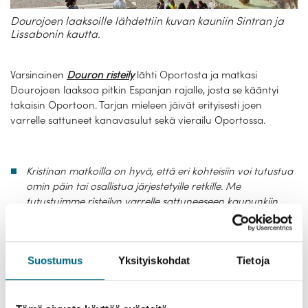
Dourojoen laaksoille lähdettiin kuvan kauniin Sintran ja
Lissabonin kautta.
Varsinainen
Douron risteily
lähti Oportosta ja matkasi
Dourojoen laaksoa pitkin Espanjan rajalle, josta se kääntyi
takaisin Oportoon. Tarjan mieleen jäivät erityisesti joen
varrelle sattuneet kanavasulut sekä vierailu Oportossa.
Kristinan matkoilla on hyvä, että eri kohteisiin voi tutustua
omin päin tai osallistua järjestetyille retkille. Me
tutustuimme risteilyn varrelle sattuneeseen kaupunkiin
omatoimisesti. Oporto, josta lähdimme, oli myös kiva
kaupunki. Sinne voisin lähteä uudestaan.
Suostumus
Yksityiskohdat
Tietoja