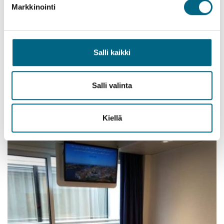
Markkinointi
Kanavasulut jäivät Tarjan mieleen.
Laiva, jolla risteily tehtiin, saa Tarjalta kehuja. Laiva oli melko
Salli kaikki
uusi, hytit olivat raikkaasti sisustettuja ja ruokailutilat olivat
viihtyisiä. Laivan salongissa kelpasi istua ja katsella maisemia,
kirjaa välillä lukien. Myös laivalla tarjottu ruoka oli hyvää ja
Salli valinta
sitä oli riittävästi.
Kiellä