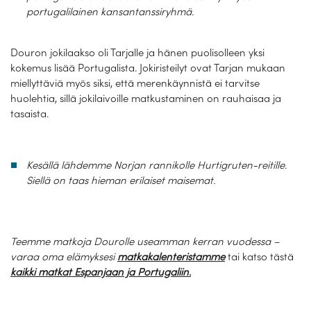
portugalilainen kansantanssiryhmä.
Douron jokilaakso oli Tarjalle ja hänen puolisolleen yksi
kokemus lisää Portugalista. Jokiristeilyt ovat Tarjan mukaan
miellyttäviä myös siksi, että merenkäynnistä ei tarvitse
huolehtia, sillä jokilaivoille matkustaminen on rauhaisaa ja
tasaista.
Kesällä lähdemme Norjan rannikolle Hurtigruten-reitille.
Siellä on taas hieman erilaiset maisemat.
Teemme matkoja Dourolle useamman kerran vuodessa –
varaa oma elämyksesi
matkakalenteristamme
tai katso tästä
kaikki matkat Espanjaan ja Portugaliin.