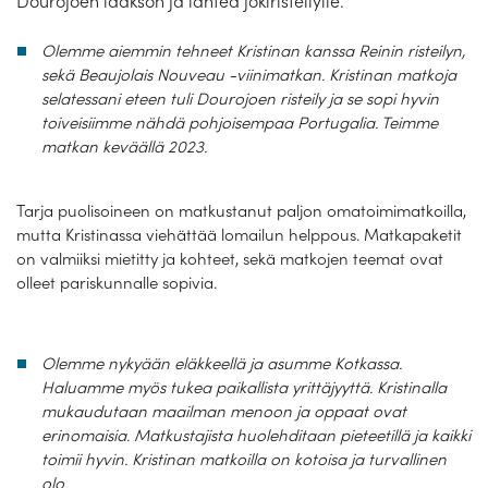
Dourojoen laakson ja lähteä jokiristeilylle.
Laivat
Olemme aiemmin tehneet Kristinan kanssa Reinin risteilyn,
Hyvä tietää
sekä Beaujolais Nouveau -viinimatkan. Kristinan matkoja
selatessani eteen tuli Dourojoen risteily ja se sopi hyvin
Meistä
toiveisiimme nähdä pohjoisempaa Portugalia. Teimme
matkan keväällä 2023.
Tarja puolisoineen on matkustanut paljon omatoimimatkoilla,
mutta Kristinassa viehättää lomailun helppous. Matkapaketit
on valmiiksi mietitty ja kohteet, sekä matkojen teemat ovat
olleet pariskunnalle sopivia.
Olemme nykyään eläkkeellä ja asumme Kotkassa.
Haluamme myös tukea paikallista yrittäjyyttä. Kristinalla
mukaudutaan maailman menoon ja oppaat ovat
erinomaisia. Matkustajista huolehditaan pieteetillä ja kaikki
toimii hyvin. Kristinan matkoilla on kotoisa ja turvallinen
olo.