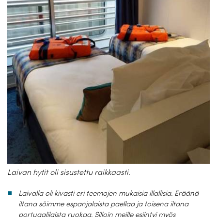
Laivan hytit oli sisustettu raikkaasti.
Laivalla oli kivasti eri teemojen mukaisia illallisia. Eräänä
iltana söimme espanjalaista paellaa ja toisena iltana
portugalilaista ruokaa. Silloin meille esiintyi myös