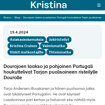
houkuttelivat Tarjan
puolisoineen risteilylle
Dourolle
Etusivu
›
Blogi
›
Dourojoen laakso ja pohjoinen Portugali houkuttelivat Tarjan puolisoineen ris
MAJAKKA-portaali
Siirry tekstiin
19.4.2024
Yksin matkalle?
Asiakaskokemuksia
,
Jokiristeilyt
,
Äkkilähdöt
Kristina Cruises
,
Valmismatka
,
Vinkit matkustajille
,
Yhteismatka
Suosikit
OTA YHTEYTTÄ
Dourojoen laakso ja pohjoinen Portugali
houkuttelivat Tarjan puolisoineen risteilylle
Kohteet
Dourolle
Matkatyypit
Tarja Andersen-Ruuskanen ja hänen puolisonsa Jukka
ovat tykästyneet Portugaliin. He ovat käyneet
Matkakalenteri
Lissabonissa pari kertaa ja halusivat siksi nähdä myös