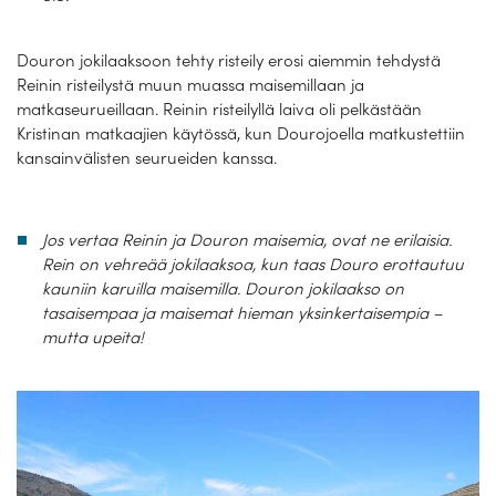
Douron jokilaaksoon tehty risteily erosi aiemmin tehdystä
Reinin risteilystä muun muassa maisemillaan ja
matkaseurueillaan. Reinin risteilyllä laiva oli pelkästään
Kristinan matkaajien käytössä, kun Dourojoella matkustettiin
kansainvälisten seurueiden kanssa.
Jos vertaa Reinin ja Douron maisemia, ovat ne erilaisia.
Rein on vehreää jokilaaksoa, kun taas Douro erottautuu
kauniin karuilla maisemilla. Douron jokilaakso on
tasaisempaa ja maisemat hieman yksinkertaisempia –
mutta upeita!