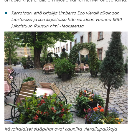
Kerrotaan, että kirjailija Umberto Eco vieraili aikoinaan
luostarissa ja sen kirjastossa hän sai idean vuonna 1980
julkaistuun Ruusun nimi -teokseensa.
Itävaltalaiset sisäpihat ovat kauniita vierailupaikkoja