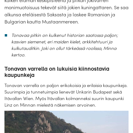
kaiken elämän keskipisteenä ja pitkän jokivarren
Laivat
monimuotoisuus tekevät siitä jokien kuningattaren. Se saa
alkunsa eteläisestä Saksasta ja laskee Romanian ja
Hyvä tietää
Bulgarian kautta Mustaanmereen.
Meistä
Tonavaa pitkin on kulkenut historian saatossa paljon;
kasvien siemenet, eri maiden kielet, arkkitehtuuri ja
kulkutauditkin. Joki on ollut tärkeässä roolissa, Minna
kertoo.
Tonavan varrella on lukuisia kiinnostavia
kaupunkeja
Tonavan varrella on paljon erikokoisia ja erilaisia kaupunkeja.
Suurimpia ja tunnetuimpia lienevät Unkarin Budapest sekä
Itävallan Wien. Myös Itävallan kolmanneksi suurin kaupunki
Linz on Minnan mielestä näkemisen arvoinen.