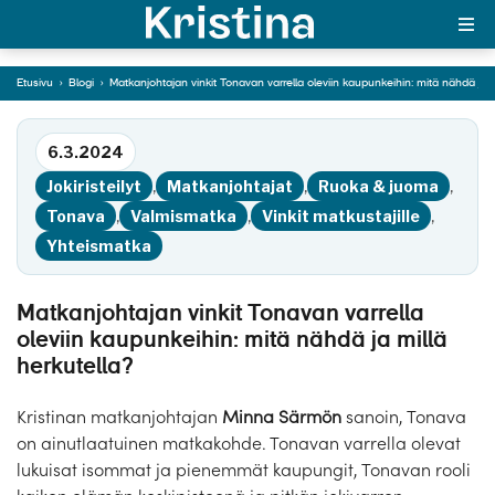
oleviin kaupunkeihin:
mitä nähdä ja millä
herkutella?
Etusivu
›
Blogi
›
Matkanjohtajan vinkit Tonavan varrella oleviin kaupunkeihin: mitä nähdä ja m
MAJAKKA-portaali
Siirry tekstiin
6.3.2024
Yksin matkalle?
Jokiristeilyt
,
Matkanjohtajat
,
Ruoka & juoma
,
Äkkilähdöt
Tonava
,
Valmismatka
,
Vinkit matkustajille
,
Yhteismatka
Suosikit
OTA YHTEYTTÄ
Matkanjohtajan vinkit Tonavan varrella
oleviin kaupunkeihin: mitä nähdä ja millä
Kohteet
herkutella?
Matkatyypit
Kristinan matkanjohtajan
Minna Särmön
sanoin, Tonava
on ainutlaatuinen matkakohde. Tonavan varrella olevat
Matkakalenteri
lukuisat isommat ja pienemmät kaupungit, Tonavan rooli