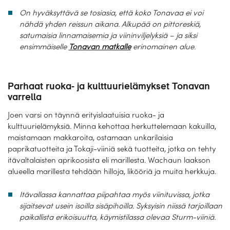
On hyväksyttävä se tosiasia, että koko Tonavaa ei voi
nähdä yhden reissun aikana. Alkupää on pittoreskiä,
satumaisia linnamaisemia ja viininviljelyksiä – ja siksi
ensimmäiselle
Tonavan matkalle
erinomainen alue.
Parhaat ruoka- ja kulttuurielämykset Tonavan
varrella
Joen varsi on täynnä erityislaatuisia ruoka- ja
kulttuurielämyksiä. Minna kehottaa herkuttelemaan kakuilla,
maistamaan makkaroita, ostamaan unkarilaisia
paprikatuotteita ja Tokaji-viiniä sekä tuotteita, jotka on tehty
itävaltalaisten aprikoosista eli marillesta. Wachaun laakson
alueella marillesta tehdään hilloja, likööriä ja muita herkkuja.
Itävallassa kannattaa piipahtaa myös viinituvissa, jotka
sijaitsevat usein isoilla sisäpihoilla. Syksyisin niissä tarjoillaan
paikallista erikoisuutta, käymistilassa olevaa Sturm-viiniä.