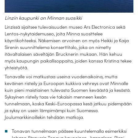
Linzin kaupunki on Minnan suosikki
Linzissä sijaitsee tulevaisuuden museo Ars Electronica sekä
Lentos-nykytaidemuseo, joita Minna suosittelee
käyntikohteeksi. Näkemisen arvoinen on myös Heikki ja Kaija
Sirenin suunnittelema konserttitalo, joka on nimetty
itävaltalaisen säveltäjän Brucknerin mukaan. Hän kehuu
myös kaupungin paikallisoppaita, joiden kanssa Kristina tekee
yhteistyötä.
Tonavalle voi matkustaa useina vuodenaikoina, mutta
keväinen risteily ja Euroopan kukkiva vehreys ovat Minnalle
kuin pieni maistiainen tulevasta Suomen keväästä ja kesästä.
Syksyinen risteily taas vie takaisin menneen kesän
tunnelmaan, koska Keski-Euroopassa kesä jatkuu pidempään
ja syksy on usein lämpimämpi kuin Suomessa.
Joulumarkkinoillekin tehdään matkoja.
Tonavan tunnelmaan pääsee kuuntelemalla esimerkiksi
Johann Straussin Tonava kaunoinen -kappaleen. Pieni