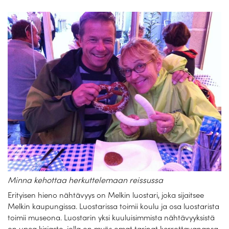
Minna kehottaa herkuttelemaan reissussa
Erityisen hieno nähtävyys on Melkin luostari, joka sijaitsee
Melkin kaupungissa. Luostarissa toimii koulu ja osa luostarista
toimii museona. Luostarin yksi kuuluisimmista nähtävyyksistä
on upea kirjasto, jolla on myös omat tarinat kerrottavanansa.