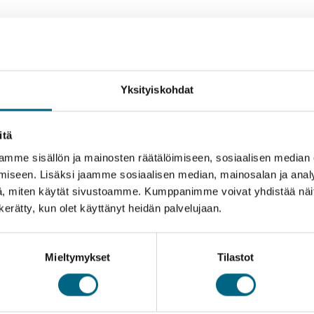
Yksityiskohdat
itä
mme sisällön ja mainosten räätälöimiseen, sosiaalisen median
iseen. Lisäksi jaamme sosiaalisen median, mainosalan ja analy
, miten käytät sivustoamme. Kumppanimme voivat yhdistää näitä t
n kerätty, kun olet käyttänyt heidän palvelujaan.
2.9.2025
Kategoriat
Mieltymykset
Tilastot
Yksin matkustamisen kokemus, joka
yllätti – Sonja löysi itsestään