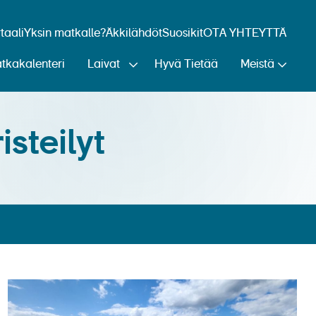
aali
Yksin matkalle?
Äkkilähdöt
Suosikit
OTA YHTEYTTÄ
tkakalenteri
Laivat
Hyvä Tietää
Meistä
steilyt