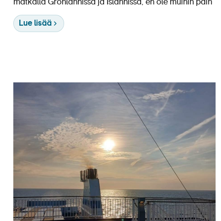
matkalla Grönlannissa ja Islannissa, en ole muihin päin
Lue lisää