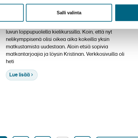
ulkomaanmatkailijan vuosien tauon
jälkeen
Salli valinta
Sonja Saukkosaari oli matkustanut yksin viimeksi 90-
luvun loppupuolella kielikurssilla. Koin, että nyt
nelikymppisenä olisi oikea aika kokeilla yksin
matkustamista uudestaan. Aloin etsiä sopivia
matkantarjoajia ja löysin Kristinan. Verkkosivuilla oli
heti
Lue lisää