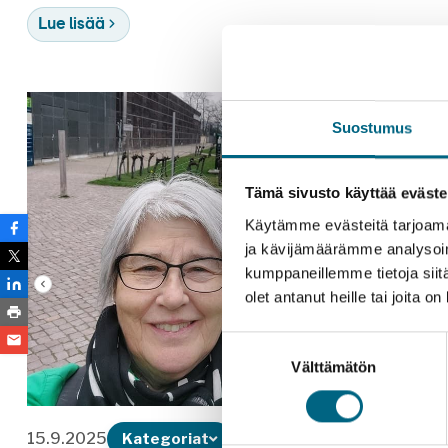
Lue lisää
Suostumus
Tämä sivusto käyttää eväste
Käytämme evästeitä tarjoama
ja kävijämäärämme analysoim
kumppaneillemme tietoja siitä
olet antanut heille tai joita o
Suostumuksen
Välttämätön
valinta
15.9.2025
Kategoriat