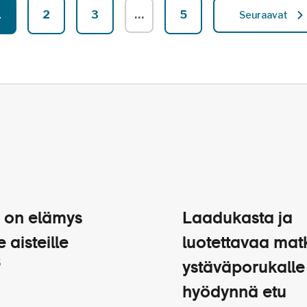
1
2
3
…
5
Seuraavat
 on elämys
Laadukasta ja
e aisteille
luotettavaa mat
5
ystäväporukalle
hyödynnä etu