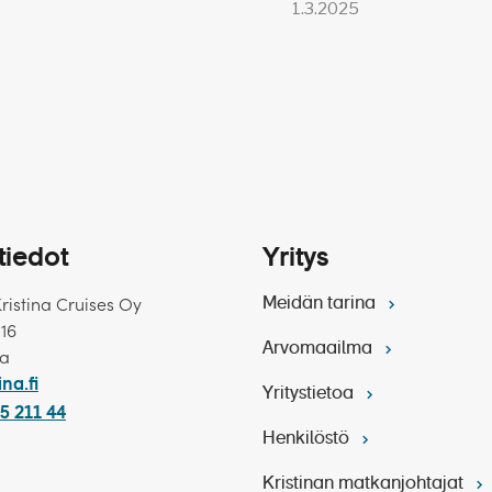
1.3.2025
tiedot
Yritys
Kristina Cruises Oy
Meidän tarina
 16
Arvomaailma
ka
ina.fi
Yritystietoa
5 211 44
Henkilöstö
Kristinan matkanjohtajat