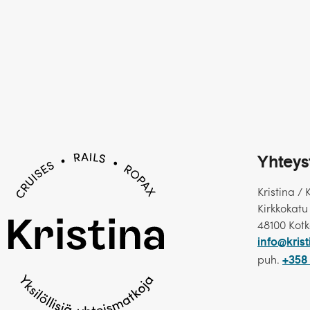
Yhteys
Kristina / 
Kirkkokatu
48100 Kot
info@krist
puh.
+358 