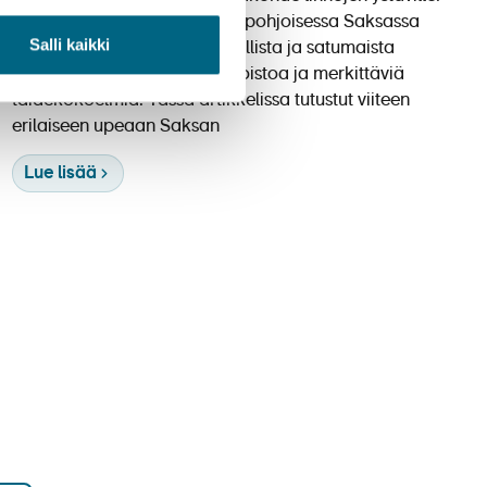
Lukuisat linnat eteläisessä ja pohjoisessa Saksassa
Salli kaikki
tarjoavat kävijöilleen historiallista ja satumaista
arkkitehtuuria, entisaikojen loistoa ja merkittäviä
taidekokoelmia. Tässä artikkelissa tutustut viiteen
erilaiseen upeaan Saksan
Lue lisää