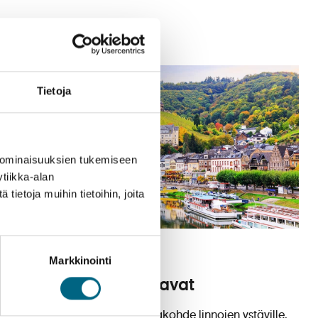
Tietoja
 ominaisuuksien tukemiseen
tiikka-alan
ietoja muihin tietoihin, joita
2.5.2025
Kategoriat
Markkinointi
Saksan linnat lumoavat
Saksa on erinomainen matkakohde linnojen ystäville.