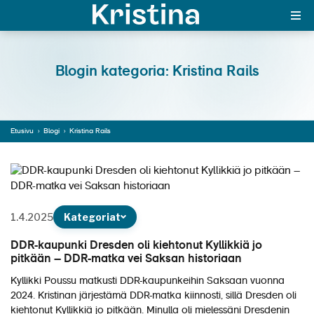
In English
Blogin kategoria: Kristina Rails
MAJAKKA-portaali
Etusivu
›
Blogi
›
Kristina Rails
Yksin matkalle?
Äkkilähdöt
Suosikit
1.4.2025
Kategoriat
OTA YHTEYTTÄ
DDR-kaupunki Dresden oli kiehtonut Kyllikkiä jo
Kohteet
pitkään – DDR-matka vei Saksan historiaan
Kyllikki Poussu matkusti DDR-kaupunkeihin Saksaan vuonna
Matkatyypit
2024. Kristinan järjestämä DDR-matka kiinnosti, sillä Dresden oli
kiehtonut Kyllikkiä jo pitkään. Minulla oli mielessäni Dresdenin