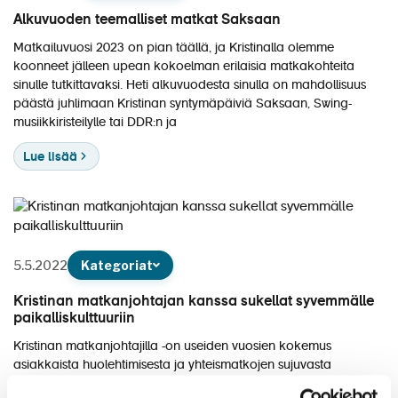
Alkuvuoden teemalliset matkat Saksaan
Matkailuvuosi 2023 on pian täällä, ja Kristinalla olemme
koonneet jälleen upean kokoelman erilaisia matkakohteita
sinulle tutkittavaksi. Heti alkuvuodesta sinulla on mahdollisuus
päästä juhlimaan Kristinan syntymäpäiviä Saksaan, Swing-
musiikkiristeilylle tai DDR:n ja
Lue lisää
5.5.2022
Kategoriat
Kristinan matkanjohtajan kanssa sukellat syvemmälle
paikalliskulttuuriin
Kristinan matkanjohtajilla on useiden vuosien kokemus
asiakkaista huolehtimisesta ja yhteismatkojen sujuvasta
hoitamisesta. He tuntevat monet kohteet kuin omat taskunsa ja