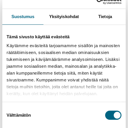
tutustuvat innolla uusiin. Matkanjohtajamme ovat tukena ja
apuna niin laivalla
Suostumus
Yksityiskohdat
Tietoja
Lue lisää
Tämä sivusto käyttää evästeitä
Käytämme evästeitä tarjoamamme sisällön ja mainosten
räätälöimiseen, sosiaalisen median ominaisuuksien
19.4.2022
Kategoriat
tukemiseen ja kävijämäärämme analysoimiseen. Lisäksi
Testaa mikä Kristinan yhteismatkatyyppi sopii sinulle
jaamme sosiaalisen median, mainosalan ja analytiikka-
parhaiten?
alan kumppaneillemme tietoja siitä, miten käytät
sivustoamme. Kumppanimme voivat yhdistää näitä
Kristinalla tarjoamme yhteisöllisiä yhteismatkoja erilaisiin
tarpeisiisi. Voit matkustaa meritse, maitse tai jokia pitkin sekä
tietoja muihin tietoihin, joita olet antanut heille tai joita on
majoittua niin laivalla kuin korkeatasoisissa hotelleissa. Olemme
kerätty, kun olet käyttänyt heidän palvelujaan.
luoneet sinulle lyhyen testin helpottaaksemme
matkasuunnittelua. Tee testi ja
Suostumuksen
Välttämätön
Lue lisää
valinta