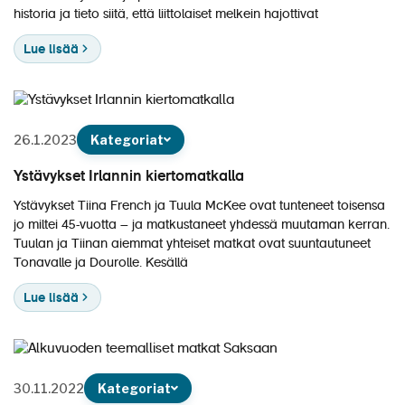
Matkakalenteri
historia ja tieto siitä, että liittolaiset melkein hajottivat
Laivat
Lue lisää
Hyvä tietää
Meistä
26.1.2023
Kategoriat
Ystävykset Irlannin kiertomatkalla
Ystävykset Tiina French ja Tuula McKee ovat tunteneet toisensa
jo miltei 45-vuotta – ja matkustaneet yhdessä muutaman kerran.
Tuulan ja Tiinan aiemmat yhteiset matkat ovat suuntautuneet
Tonavalle ja Dourolle. Kesällä
Lue lisää
30.11.2022
Kategoriat