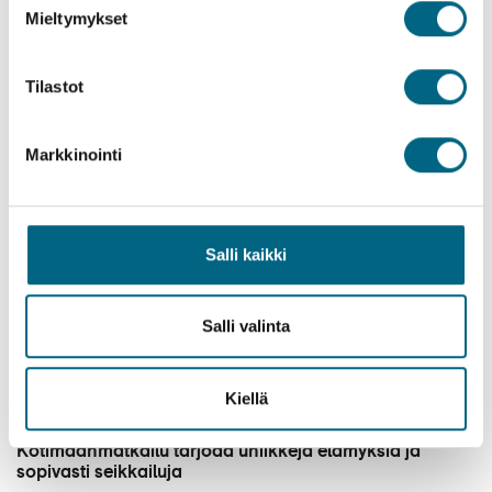
Mieltymykset
15.2.2022
Kategoriat
Tilastot
Näe ja koe useita Euroopan kohteita kerralla
Haaveiletko kiertäväsi Euroopan kohteita autolla, junalla tai
Markkinointi
bussilla liikkuen? Säästä aikaa sekä hermoja suunnittelussa ja
lähde kanssamme yhteismatkalle. Olemme tehneet puolestasi
aikaa vievimmät osuudet kuten järjestäneet lentokenttä- ja
siirtymäkuljetukset sekä
Salli kaikki
Lue lisää
Salli valinta
Kiellä
28.5.2021
Kategoriat
Kotimaanmatkailu tarjoaa uniikkeja elämyksiä ja
sopivasti seikkailuja