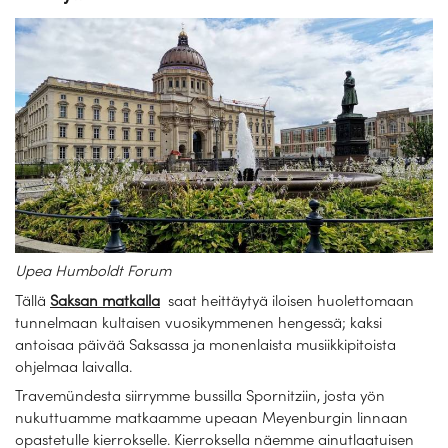
Upea Humboldt Forum
Tällä
Saksan matkalla
saat heittäytyä iloisen huolettomaan
tunnelmaan kultaisen vuosikymmenen hengessä; kaksi
antoisaa päivää Saksassa ja monenlaista musiikkipitoista
ohjelmaa laivalla.
Travemündesta siirrymme bussilla Spornitziin, josta yön
nukuttuamme matkaamme upeaan Meyenburgin linnaan
opastetulle kierrokselle. Kierroksella näemme ainutlaatuisen