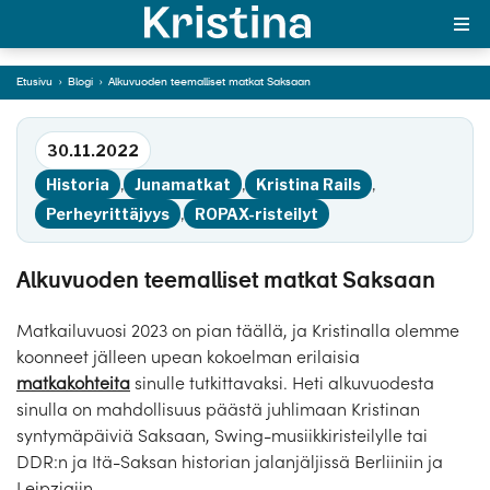
matkat Saksaan
Etusivu
›
Blogi
›
Alkuvuoden teemalliset matkat Saksaan
Siirry tekstiin
MAJAKKA-portaali
30.11.2022
Yksin matkalle?
Historia
,
Junamatkat
,
Kristina Rails
,
Äkkilähdöt
Perheyrittäjyys
,
ROPAX-risteilyt
Suosikit
Alkuvuoden teemalliset matkat Saksaan
OTA YHTEYTTÄ
Matkailuvuosi 2023 on pian täällä, ja Kristinalla olemme
Kohteet
koonneet jälleen upean kokoelman erilaisia
matkakohteita
sinulle tutkittavaksi. Heti alkuvuodesta
Matkatyypit
sinulla on mahdollisuus päästä juhlimaan Kristinan
syntymäpäiviä Saksaan, Swing-musiikkiristeilylle tai
Matkakalenteri
DDR:n ja Itä-Saksan historian jalanjäljissä Berliiniin ja
Leipzigiin.