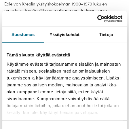
Edle von Kreplin yksityiskokoelman 1900–1970 lukujen
muodista. Tämän jälkeen matkaamme Berliiniin, jossa
kuulemme millaista elämä Berliinissä oli 20-luvulla. Lisäksi
pysähdymme kakkukahville perinteikkääseen 20-lukulaiseen
kahvilaan Café Joseph Roth-Dieleen. Viimeisen aamun
Suostumus
Yksityiskohdat
Tietoja
Saksassa voimme viettää kahdella eri tavalla: osallistumalla
Swing-tanssikurssille tai lähtemällä opastetulle kierrokselle
upeaan Humboldt Forumiin ja kävelylle Berliinin vanhimpaan
asuinalueeseen Nikolaiviereliin.
Tämä sivusto käyttää evästeitä
Käytämme evästeitä tarjoamamme sisällön ja mainosten
räätälöimiseen, sosiaalisen median ominaisuuksien
ROPAX Rails -matka DDR:n ja Itä-Saksan
tukemiseen ja kävijämäärämme analysoimiseen. Lisäksi
historian jalanjäljissä
jaamme sosiaalisen median, mainosalan ja analytiikka-
alan kumppaneillemme tietoja siitä, miten käytät
sivustoamme. Kumppanimme voivat yhdistää näitä
tietoja muihin tietoihin, joita olet antanut heille tai joita on
kerätty, kun olet käyttänyt heidän palvelujaan.
Suostumuksen