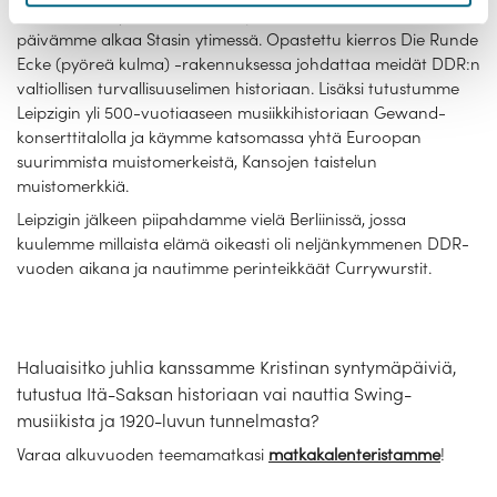
historiaan liittyvää esinettä. Leipzigissä vietettävä toinen
päivämme alkaa Stasin ytimessä. Opastettu kierros Die Runde
Ecke (pyöreä kulma) -rakennuksessa johdattaa meidät DDR:n
valtiollisen turvallisuuselimen historiaan. Lisäksi tutustumme
Leipzigin yli 500-vuotiaaseen musiikkihistoriaan Gewand-
konserttitalolla ja käymme katsomassa yhtä Euroopan
suurimmista muistomerkeistä, Kansojen taistelun
muistomerkkiä.
Leipzigin jälkeen piipahdamme vielä Berliinissä, jossa
kuulemme millaista elämä oikeasti oli neljänkymmenen DDR-
vuoden aikana ja nautimme perinteikkäät Currywurstit.
Haluaisitko juhlia kanssamme Kristinan syntymäpäiviä,
tutustua Itä-Saksan historiaan vai nauttia Swing-
musiikista ja 1920-luvun tunnelmasta?
Varaa alkuvuoden teemamatkasi
matkakalenteristamme
!