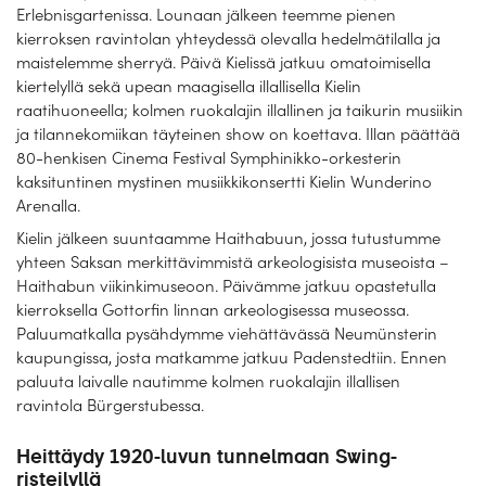
Erlebnisgartenissa. Lounaan jälkeen teemme pienen
kierroksen ravintolan yhteydessä olevalla hedelmätilalla ja
maistelemme sherryä. Päivä Kielissä jatkuu omatoimisella
kiertelyllä sekä upean maagisella illallisella Kielin
raatihuoneella; kolmen ruokalajin illallinen ja taikurin musiikin
ja tilannekomiikan täyteinen show on koettava. Illan päättää
80-henkisen Cinema Festival Symphinikko-orkesterin
kaksituntinen mystinen musiikkikonsertti Kielin Wunderino
Arenalla.
Kielin jälkeen suuntaamme Haithabuun, jossa tutustumme
yhteen Saksan merkittävimmistä arkeologisista museoista –
Haithabun viikinkimuseoon. Päivämme jatkuu opastetulla
kierroksella Gottorfin linnan arkeologisessa museossa.
Paluumatkalla pysähdymme viehättävässä Neumünsterin
kaupungissa, josta matkamme jatkuu Padenstedtiin. Ennen
paluuta laivalle nautimme kolmen ruokalajin illallisen
ravintola Bürgerstubessa.
Heittäydy 1920-luvun tunnelmaan Swing-
risteilyllä