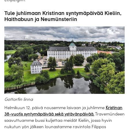
Laivat
Tule juhlimaan Kristinan syntymäpäivää Kieliin,
Hyvä tietää
Haithabuun ja Neumünsteriin
Meistä
Gottorfin linna
Helmikuun 12. päivä nousemme laivaan ja juhlimme
Kristinan
38-vuotis syntymäpäivää sekä
ystävänpäivää.
Travemündeen
saavuttuamme bussi kuljettaa meidät Kieliin, jossa hyvin
nukutun yön jälkeen lounastamme ravintola Filippos