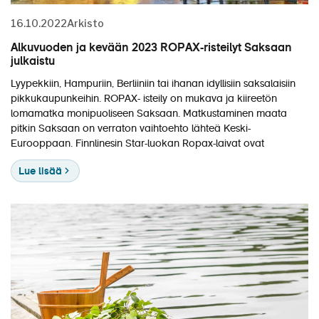
Matkakalenteri
16.10.2022
Arkisto
Laivat
Alkuvuoden ja kevään 2023 ROPAX-risteilyt Saksaan
julkaistu
Hyvä tietää
Lyypekkiin, Hampuriin, Berliiniin tai ihanan idyllisiin saksalaisiin
Meistä
pikkukaupunkeihin. ROPAX- isteily on mukava ja kiireetön
lomamatka monipuoliseen Saksaan. Matkustaminen maata
pitkin Saksaan on verraton vaihtoehto lähteä Keski-
Eurooppaan. Finnlinesin Star-luokan Ropax-laivat ovat
Lue lisää