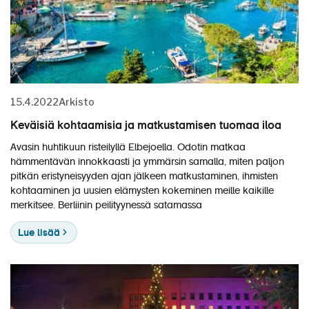
15.4.2022
Arkisto
Keväisiä kohtaamisia ja matkustamisen tuomaa iloa
Avasin huhtikuun risteilyllä Elbejoella. Odotin matkaa
hämmentävän innokkaasti ja ymmärsin samalla, miten paljon
pitkän eristyneisyyden ajan jälkeen matkustaminen, ihmisten
kohtaaminen ja uusien elämysten kokeminen meille kaikille
merkitsee. Berliinin peilityynessä satamassa
Lue lisää