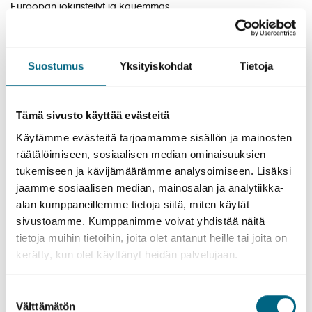
Euroopan jokiristeilyt ja kauemmas
Lue lisää
Suostumus
Yksityiskohdat
Tietoja
Tämä sivusto käyttää evästeitä
Käytämme evästeitä tarjoamamme sisällön ja mainosten
räätälöimiseen, sosiaalisen median ominaisuuksien
tukemiseen ja kävijämäärämme analysoimiseen. Lisäksi
jaamme sosiaalisen median, mainosalan ja analytiikka-
alan kumppaneillemme tietoja siitä, miten käytät
sivustoamme. Kumppanimme voivat yhdistää näitä
tietoja muihin tietoihin, joita olet antanut heille tai joita on
31.3.2021
Arkisto
kerätty, kun olet käyttänyt heidän palvelujaan.
Valmistaudumme matkailun avautumiseen
Suostumuksen
Olemme päivä päivältä lähempänä sitä hetkeä, kun
Välttämätön
valinta
matkustaminen myös ulkomaille asteittain avautuu. Hyvään