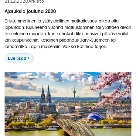
21.12.2020
Arkisto
Ajatuksia jouluna 2020
Eriskummallinen ja yllätyksellinen matkailuvuosi alkaa olla
lopuillaan. Kuluneena vuonna matkustaminen sai yllättäen aivan
toisenlainen muodon, kun kohokohdiksi nousivat päivävierailut
lähikaupunkeihin, kesäinen piipahdus Järvi-Suomeen tai
lomamatka Lapin maisemiin. Vaikka kotimaa tarjoili
Lue lisää