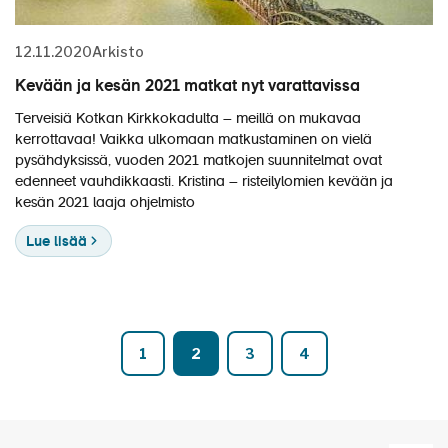
12.11.2020
Arkisto
Kevään ja kesän 2021 matkat nyt varattavissa
Terveisiä Kotkan Kirkkokadulta – meillä on mukavaa
kerrottavaa! Vaikka ulkomaan matkustaminen on vielä
pysähdyksissä, vuoden 2021 matkojen suunnitelmat ovat
edenneet vauhdikkaasti. Kristina – risteilylomien kevään ja
kesän 2021 laaja ohjelmisto
Lue lisää
1
2
3
4