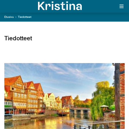
Kristinan blogi
Tervetuloa lukemaan kirjoituksia
Kristinan yhteismatkoista. Kerromme
Etusivu
›
Tiedotteet
In English
blogiteksteissä niin vinkkejä, tietoutta
matkoistamme kuin tarinoita
yhteismatkoilta. Mukavia lukuhetkiä!
Tiedotteet
MAJAKKA-portaali
Yksin matkalle?
Äkkilähdöt
Suosikit
OTA YHTEYTTÄ
Kohteet
Matkatyypit