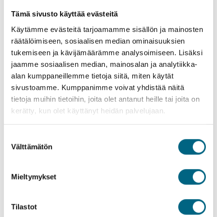
Tämä sivusto käyttää evästeitä
Käytämme evästeitä tarjoamamme sisällön ja mainosten
Yritys – meidän tarina
räätälöimiseen, sosiaalisen median ominaisuuksien
tukemiseen ja kävijämäärämme analysoimiseen. Lisäksi
Arvot
jaamme sosiaalisen median, mainosalan ja analytiikka-
alan kumppaneillemme tietoja siitä, miten käytät
Asiakaslupaus
sivustoamme. Kumppanimme voivat yhdistää näitä
tietoja muihin tietoihin, joita olet antanut heille tai joita on
Kristinan laatutakuu
kerätty, kun olet käyttänyt heidän palvelujaan.
Tarinakirjanen
Suostumuksen
Välttämätön
Yritystietoa
valinta
Henkilöstö
Mieltymykset
Työpaikat
Tilastot
Vastuullisuus