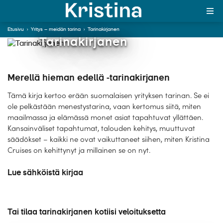
Etusivu
›
Yritys – meidän tarina
›
Tarinakirjanen
In English
Tarinakirjanen
MAJAKKA-portaali
Merellä hieman edellä -tarinakirjanen
Tämä kirja kertoo erään suomalaisen yrityksen tarinan. Se ei
Yksin matkalle?
ole pelkästään menestystarina, vaan kertomus siitä, miten
maailmassa ja elämässä monet asiat tapahtuvat yllättäen.
Äkkilähdöt
Kansainväliset tapahtumat, talouden kehitys, muuttuvat
säädökset – kaikki ne ovat vaikuttaneet siihen, miten Kristina
Suosikit
Cruises on kehittynyt ja millainen se on nyt.
OTA YHTEYTTÄ
Lue sähköistä kirjaa
Kohteet
Matkatyypit
Tai tilaa tarinakirjanen kotiisi veloituksetta