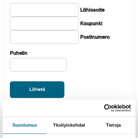
Lähiosoite
Kaupunki
Postinumero
Puhelin
Täyttämällä lomakkeen ja lähettämällä tietosi eteenpäin,
hyväksyt
tietosuojakäytänteemme
.
Suostumus
Yksityiskohdat
Tietoja
Huom.
Toimitukset vain Suomen osoitteisiin.