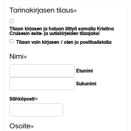
Matkakalenteri
Tarinakirjasen tilaus
Laivat
Hyvä tietää
Tilaan kirjasen ja haluan liittyä samalla Kristina
Cruisesin esite- ja uutiskirjeiden tilaajaksi
Meistä
Tilaan vain kirjasen / olen jo postituslistalla
Nimi
Etunimi
Sukunimi
Sähköposti
Osoite