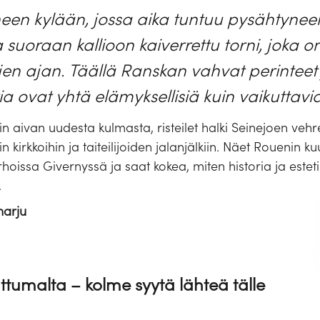
een kylään, jossa aika tuntuu pysähtynee
a suoraan kallioon kaiverrettu torni, joka o
jen ajan. Täällä Ranskan vahvat perinteet
ia ovat yhtä elämyksellisiä kuin vaikuttavia
iisin aivan uudesta kulmasta, risteilet halki Seinejoen ve
isiin kirkkoihin ja taiteilijoiden jalanjälkiin. Näet Rouenin
oissa Givernyssä ja saat kokea, miten historia ja estetii
.
harju
attumalta – kolme syytä lähteä tälle