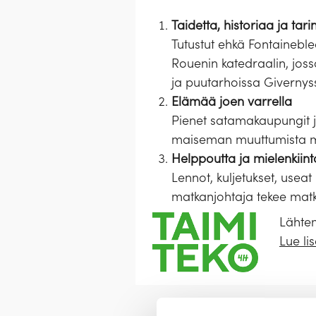
Taidetta, historiaa ja tar
Tutustut ehkä Fontainebl
Rouenin katedraalin, joss
ja puutarhoissa Givernys
Elämää joen varrella
Pienet satamakaupungit ja
maiseman muuttumista muka
Helppoutta ja mielenkiint
Lennot, kuljetukset, useat
matkanjohtaja tekee matka
Lähtem
Lue li
Esittely
Palvelut
Majoit