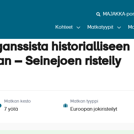
MAJAKKA-port
Kohteet
Matkatyypit
Ma
ganssista historialliseen
 – Seinejoen risteily
Matkan kesto
Matkan tyyppi
7 yötä
Euroopan jokiristeilyt