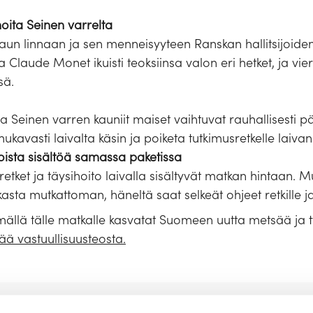
inoita Seinen varrelta
eaun linnaan ja sen menneisyyteen Ranskan hallitsijoide
a Claude Monet ikuisti teoksiinsa valon eri hetket, ja vi
sä.
 Seinen varren kauniit maiset vaihtuvat rauhallisesti pä
vasti laivalta käsin ja poiketa tutkimusretkelle laivan k
oista sisältöä samassa paketissa
 retket ja täysihoito laivalla sisältyvät matkan hintaan. 
sta mutkattoman, häneltä saat selkeät ohjeet retkille j
ällä tälle matkalle kasvatat Suomeen uutta metsää ja ty
sää vastuullisuusteosta.
us
Hyvä tietää
Tekniset tiedot ja laivakartta