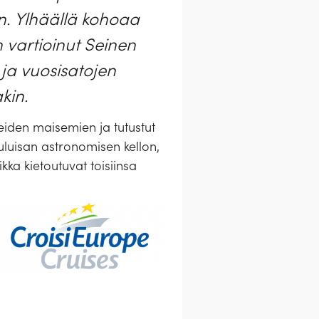
n. Ylhäällä kohoaa
n vartioinut Seinen
 ja vuosisatojen
kin.
hreiden maisemien ja tutustut
 kuuluisan astronomisen kellon,
kka kietoutuvat toisiinsa