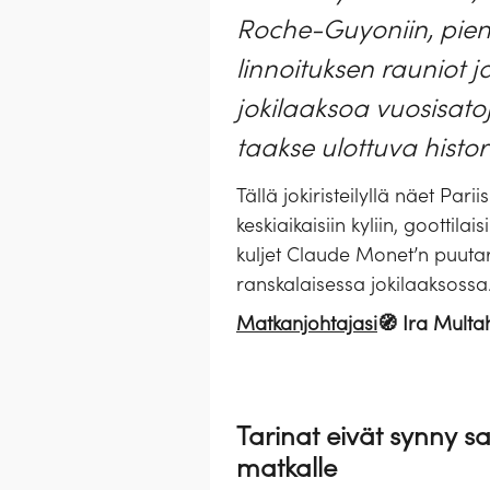
Roche-Guyoniin, pien
linnoituksen rauniot j
jokilaaksoa vuosisato
taakse ulottuva histor
Tällä jokiristeilyllä näet Par
keskiaikaisiin kyliin, goottila
kuljet Claude Monet’n puutarh
ranskalaisessa jokilaaksossa
Matkanjohtajasi
🧭 Ira Multa
Tarinat eivät synny s
matkalle