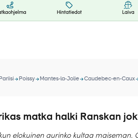
tkaohjelma
Hintatiedot
Laiva
Pariisi
Poissy
Mantes-la-Jolie
Caudebec-en-Caux
ti rikas matka halki Ranskan j
ä, kun elokuinen aurinko kultaa maiseman.