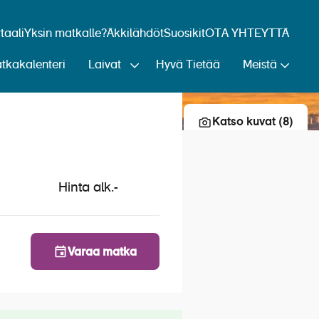
aali
Yksin matkalle?
Äkkilähdöt
Suosikit
OTA YHTEYTTÄ
tkakalenteri
Laivat
Hyvä Tietää
Meistä
Lisää risteily suosikkeihin
Katso kuvat (8)
Hinta alk.
-
Varaa matka