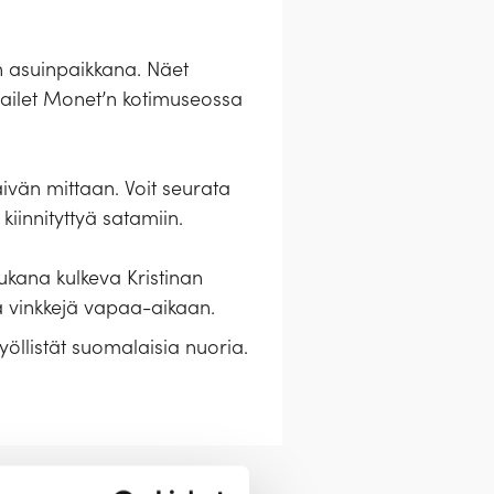
n asuinpaikkana. Näet
erailet Monet’n kotimuseossa
ivän mittaan. Voit seurata
iinnityttyä satamiin.
Mukana kulkeva Kristinan
a vinkkejä vapaa-aikaan.
öllistät suomalaisia nuoria.