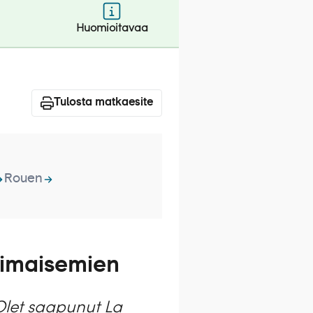
Huomioitavaa
Tulosta matkaesite
Rouen
okimaisemien
 Olet saapunut La