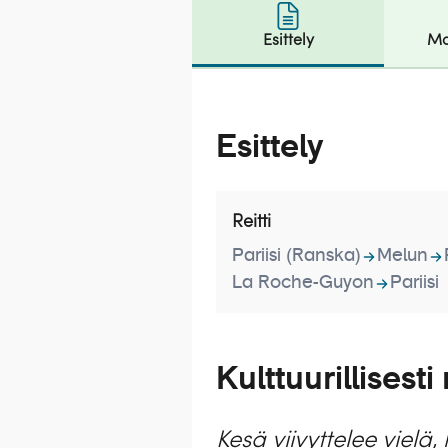
Esittely
Ma
Esittely
Reitti
Pariisi (Ranska)
Melun
La Roche-Guyon
Pariisi
Kulttuurillises
Kesä viivyttelee viel