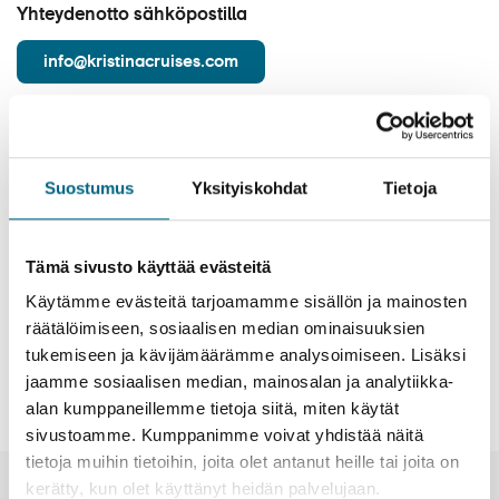
Matkakalenteri
Yhteydenotto sähköpostilla
Laivat
info@kristinacruises.com
Hyvä tietää
Meistä
Asiakaspalvelu
Suostumus
Yksityiskohdat
Tietoja
Varaukset
Tämä sivusto käyttää evästeitä
Henkilöilmoitus
Käytämme evästeitä tarjoamamme sisällön ja mainosten
räätälöimiseen, sosiaalisen median ominaisuuksien
Osoitteenmuutos
tukemiseen ja kävijämäärämme analysoimiseen. Lisäksi
jaamme sosiaalisen median, mainosalan ja analytiikka-
Anna palautetta
alan kumppaneillemme tietoja siitä, miten käytät
sivustoamme. Kumppanimme voivat yhdistää näitä
tietoja muihin tietoihin, joita olet antanut heille tai joita on
kerätty, kun olet käyttänyt heidän palvelujaan.