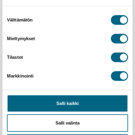
Uutiset ja tiedotteet
Suostumuksen
Välttämätön
valinta
Mieltymykset
Tilastot
Markkinointi
Yhteystiedot
Salli kaikki
Yritys
Meidän tarina
Salli valinta
Arvomaailma