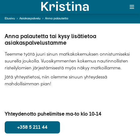
Etusivu
›
Asiakaspalvelu
›
Anna palautetta
In English
Anna palautetta tai kysy lisätietoa
asiakaspalvelustamme
MAJAKKA-portaali
Teemme työtä juuri sinun matkakokemuksen onnistumiseksi
Yksin matkalle?
suurella joukolla. Vuosikymmenten kokemus nautinnollisten
risteilylomien järjestämisestä myös näkyy matkoillamme.
Äkkilähdöt
Jätä yhteystietosi, niin olemme sinuun yhteydessä
mahdollisimman pian!
Suosikit
OTA YHTEYTTÄ
Yhteydenotto puhelimitse ma-to klo 10-14
Kohteet
+358 5 211 44
Matkatyypit