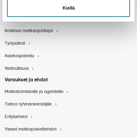
Yritystietoa
Kiellä
Henkilöstö
Kristinan matkanjohtajat
Työpaikat
Asiakaspalvelu
Vastuullisuus
Varaukset ja ehdot
Matkatoimistoille ja agenteille
Tietoa ryhmänkerääjille
Erityisehdot
Yleiset matkapakettiehdot