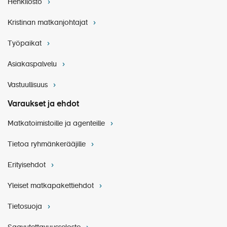
Henkilöstö
Kristinan matkanjohtajat
Työpaikat
Asiakaspalvelu
Vastuullisuus
Varaukset ja ehdot
Matkatoimistoille ja agenteille
Tietoa ryhmänkerääjille
Erityisehdot
Yleiset matkapakettiehdot
Tietosuoja