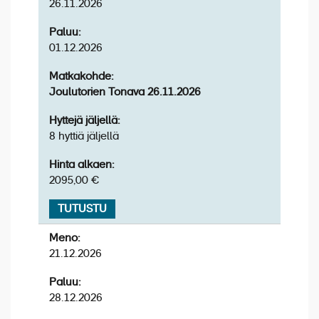
26.11.2026
Regensburgin kävelykierros vie sinut suoraan
Tonavan rannasta Unescon maailmanperintölistalla
Paluu:
olevaan vanhaankaupunkiin, jonka keskiaikainen
01.12.2026
tunnelma on säilynyt poikkeuksellisen hyvin. Kapeat
Matkakohde:
kujat, kauppiastalot ja historialliset aukiot kertovat
Joulutorien Tonava 26.11.2026
kaupungin vauraasta menneisyydestä tärkeänä
kauppareittien solmukohtana. Kierroksen aikana
Hyttejä jäljellä:
ihailet muun muassa goottilaista tuomiokirkkoa ja
8 hyttiä jäljellä
ikonista Kivisiltaa, joka on yksi Saksan vanhimmista
säilyneistä silloista. Retki tarjoaa elämyksellisen
Hinta alkaen:
katsauksen Baijerin historiaan ja arkkitehtuuriin
2095,00 €
kävelymatkan päässä laiturilta.
TUTUSTU
–
lento Helsinkiin (A)
Meno:
21.12.2026
Paluu:
28.12.2026