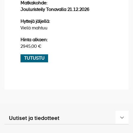
Matkakohde:
Jouluristeily Tonavalla 21.12.2026
Hyttejä jäljellä:
Vielä mahtuu
Vinkki:
Hinta alkaen:
2945,00 €
Matkan hintaan sisältyvä retki: Münchenin
opastettu kiertoajelu (n. 2h)
TUTUSTU
Aamiainen laivalla. Laivastanousun jälkeen kuljetus
Müncheniin, jossa opastettu kaupunkikierros ja
vapaa aikaa ostoksille sekä omatoimiselle lounaalle.
Kuljetus lentokentälle ja paluulento Helsinkiin.
Oikeudet muutoksiin pidätetään.
Uutiset ja tiedotteet