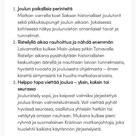
Joulun paikallisia perinteitä
Matkan varrella koet Saksan historialliset joulutorit
sekä pikkukaupungit joulun aikaan. Jokaisessa
kohteessa näkyy joulunvieton omanlaiset tavat ja
tunnelmat.
Risteilyllä aikaa rauhoittua ja nähdä enemmän
Laivamatka kulkee Main-jokea pitkin Tonavalle.
Risteilyn aikana pysähdytään historiallisten
keskustojen äärellä ja nautitaan laivan tunnelmasta,
hyvästä ruoasta ja jouluisesta ohjelmasta – ilman
kiirettä siirtymisistä tai huolta matkatavaroista.
Helppo tapa viettää joulua – yksin, kaksin tai
seurassa
Jouluristeily sopii, jos kaipaat valmiiksi järjestettyä
joulua ilman valmistelustressiä. Voit viettää pyhät
hyvässä seurassa, osallistua yhteisiin hetkiin tai
vetäytyä omaan rauhaan. Mukana kulkee pieni
ryhmä ja suomalainen Kristinan matkanjohtaja, joka
huolehtii kaikista käytännön järjestelyistä.