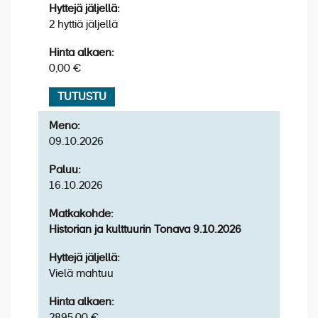
Vinkki:
Loppusuoritusta varten lähetetään erillinen lasku
Hyttejä jäljellä:
sähköpostiin noin kahta viikkoa ennen eräpäivää.
2 hyttiä jäljellä
Kristinan erityis- ja peruutusehdot
Hinta alkaen:
Yleiset matkapakettiehdot
0,00 €
TUTUSTU
Meno:
09.10.2026
Paluu:
16.10.2026
Matkakohde:
Vinkki:
Historian ja kulttuurin Tonava 9.10.2026
Hyttejä jäljellä:
Matkan hintaan sisältyvä retki:
Nürnbergin
Vielä mahtuu
nähtävyydet (n. 4 h)
Retkibussimme vie laivalta kierrokselle keskustaan ja
Hinta alkaen:
saamme hyvän käsityksen Nürnbergin kaupungista
2895,00 €