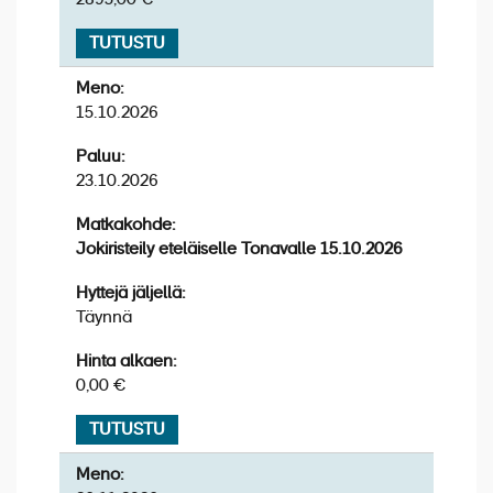
ja sen vaikuttavista historiallisista nähtävyyksistä.
Teemme kävelykierroksen vanhassa kaupungissa,
TUTUSTU
jonka jälkeen voit kuljeskella kujilla ja tutustua
viehättäviin putiikkeihin omatoimisesti.
Meno:
15.10.2026
Paluu:
23.10.2026
Matkakohde:
Jokiristeily eteläiselle Tonavalle 15.10.2026
Hyttejä jäljellä:
Täynnä
Hinta alkaen:
0,00 €
Vinkki:
TUTUSTU
Matkan hintaan sisältyvä retki: Regensburg kävellen
Meno:
(n. 2h)