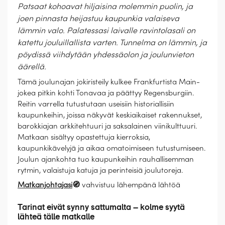
Patsaat kohoavat hiljaisina molemmin puolin, ja
joen pinnasta heijastuu kaupunkia valaiseva
lämmin valo. Palatessasi laivalle ravintolasali on
katettu jouluillallista varten. Tunnelma on lämmin, ja
pöydissä viihdytään yhdessäolon ja joulunvieton
äärellä.
Tämä joulunajan jokiristeily kulkee Frankfurtista Main-
jokea pitkin kohti Tonavaa ja päättyy Regensburgiin.
Reitin varrella tutustutaan useisiin historiallisiin
kaupunkeihin, joissa näkyvät keskiaikaiset rakennukset,
barokkiajan arkkitehtuuri ja saksalainen viinikulttuuri.
Matkaan sisältyy opastettuja kierroksia,
kaupunkikävelyjä ja aikaa omatoimiseen tutustumiseen.
Joulun ajankohta tuo kaupunkeihin rauhallisemman
rytmin, valaistuja katuja ja perinteisiä joulutoreja.
Matkanjohtajasi
🧭
vahvistuu lähempänä lähtöä
Tarinat eivät synny sattumalta – kolme syytä
lähteä tälle matkalle