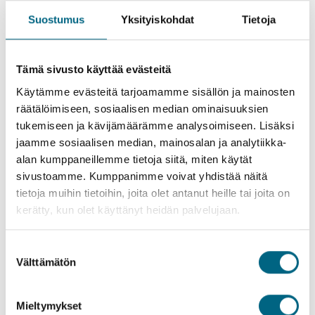
Suostumus
Yksityiskohdat
Tietoja
Tonavan risteilyllä nautittiin herkullisesta ruuasta.
Tämä sivusto käyttää evästeitä
Melkin luostari ja Wien Tonavan risteilyn
Käytämme evästeitä tarjoamamme sisällön ja mainosten
kokemusten kärjessä
räätälöimiseen, sosiaalisen median ominaisuuksien
tukemiseen ja kävijämäärämme analysoimiseen. Lisäksi
Tonavan jokiristeily alkoi Passaun kaupungista Saksasta ja
jatkui Itävallan Dürnsteiniin ja Wieniin. Itävallan jälkeen laiva
jaamme sosiaalisen median, mainosalan ja analytiikka-
kulki Unkarin Esztergomiin ja Budapestiin, sekä Slovakian
alan kumppaneillemme tietoja siitä, miten käytät
Bratislavaan. Matkan päätti Itävallan Melk ja kotiinpäin
sivustoamme. Kumppanimme voivat yhdistää näitä
lähdettiin Passaun kautta. Outi seurueineen tutustui kohteisiin
tietoja muihin tietoihin, joita olet antanut heille tai joita on
sekä omin päin että Kristinan retkillä.
kerätty, kun olet käyttänyt heidän palvelujaan.
Suurin yllätys oli Melkin luostari. En tiennyt sellaisen paikan
Suostumuksen
olemassaolosta. Se on upea barokkiluostari, joka on
Välttämätön
valinta
toiminnassa edelleen.
Myös Wien ja siellä koettu konsertti ilahduttivat Outia.
Mieltymykset