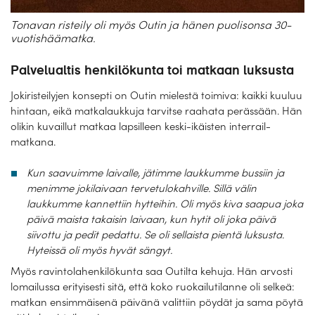
Tonavan risteily oli myös Outin ja hänen puolisonsa 30-
vuotishäämatka.
Palvelualtis henkilökunta toi matkaan luksusta
Jokiristeilyjen konsepti on Outin mielestä toimiva: kaikki kuuluu
hintaan, eikä matkalaukkuja tarvitse raahata perässään. Hän
olikin kuvaillut matkaa lapsilleen keski-ikäisten interrail-
matkana.
Kun saavuimme laivalle, jätimme laukkumme bussiin ja
menimme jokilaivaan tervetulokahville. Sillä välin
laukkumme kannettiin hytteihin. Oli myös kiva saapua joka
päivä maista takaisin laivaan, kun hytit oli joka päivä
siivottu ja pedit pedattu. Se oli sellaista pientä luksusta.
Hyteissä oli myös hyvät sängyt.
Myös ravintolahenkilökunta saa Outilta kehuja. Hän arvosti
lomailussa erityisesti sitä, että koko ruokailutilanne oli selkeä:
matkan ensimmäisenä päivänä valittiin pöydät ja sama pöytä