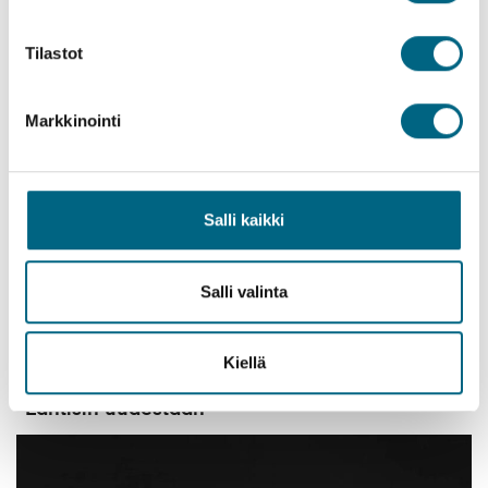
Wien tuntui eräänlaiselta kulttuurin kehdolta.
Tilastot
Markkinointi
Salli kaikki
Salli valinta
Maisemia matkan varrelta.
LUE MYÖS:
Matkanjohtajamme Minnan vinkit
Tonavan
varren kaupunkeihin.
Kiellä
”Lähtisin uudestaan”