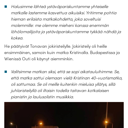
Laivat
Halusimme lähteä ystäväpariskuntamme yhteiselle
matkalle lastemme kasvettua aikuisiksi. Yritimme pohtia
Hyvä tietää
hieman erilaista matkakohdetta, joka soveltuisi
molemmille: me olemme mieheni kanssa enemmän
Meistä
löhölomailijoita ja ystäväpariskuntamme tykkää nähdä ja
kokea.
He päätyivät Tonavan jokiristeilylle. Jokiristeily oli heille
ensimmäinen, samoin kuin matka Kristinalla. Budapestissa ja
Wienissä Outi oli käynyt aiemminkin.
Valitsimme matkan siksi, että se sopi aikatauluihimme. Se,
että matka sattui olemaan vielä Kristinan 40-vuotismatka,
oli sattumaa. Se oli meille kuitenkin mieluisa yllätys, sillä
juhlaristeilyllä oli iltaisin todella taitavan kotkalaisen
pianistin ja laulusolistin musiikkia.