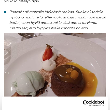
piti koko risteilyn ajan.
Ruokailu oli matkalla tärkeässä roolissa. Ruoka oli todella
hyvää ja nautin siitä, ettei ruokailu ollut mikään ison laivan
buffet, vaan hyviä annosruokia. Koskaan ei tarvinnut
miettiä sitä, että löytyykö itselle vapaata pöytää.