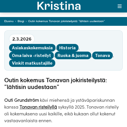
Tonavan jokiristeilystä:
”lähtisin uudestaan”
Etusivu
›
Blogi
›
Outin kokemus Tonavan jokiristeilystä: ”lähtisin uudestaan”
Siirry tekstiin
MAJAKKA-portaali
2.3.2026
Yksin matkalle?
Asiakaskokemuksia
,
Historia
,
Äkkilähdöt
Oma laiva -risteilyt
,
Ruoka & juoma
,
Tonava
,
Vinkit matkustajille
Suosikit
OTA YHTEYTTÄ
Outin kokemus Tonavan jokiristeilystä:
”lähtisin uudestaan”
Kohteet
Outi Grundström
kävi miehensä ja ystäväpariskunnan
Matkatyypit
kanssa
Tonavan risteilyllä
syksyllä 2025. Tonavan risteily
oli kokemuksena uusi kaikille, eikä kukaan ollut kokenut
Matkakalenteri
vastaavanlaista ennen.