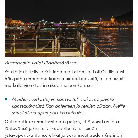
Budapestin valot iltahämärässä.
Vaikka jokiristeily ja Kristinan matkakonsepti oli Outille uusi,
hän pohti ennen matkaansa ainoastaan sitä, miten tiiviisti
matkalla vietettäisiin aikaa muiden kanssa.
Muiden matkustajien kanssa tuli mukavaa pientä
kanssakäymistä illan ohjelmien ja retkien aikaan. Meille
sattui aivan upea porukka laivalle.
Outi nautti kokemuksesta niin paljon, että voisi kuvitella
lähtevänsä jokiristeilylle uudelleenkin. Heidän
ystäväpariskuntansa olivat jo varanneet uuden Kristinan