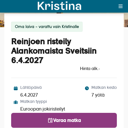
Lisää ristei
Katso kuvat (9)
Oma laiva - varattu vain Kristinalle
MAJAKKA-portaali
Reinjoen risteily
Yksin matkalle?
Alankomaista Sveitsiin
Äkkilähdöt
6.4.2027
Suosikit
Hinta alk.
-
OTA YHTEYTTÄ
Lähtöpäivä
Matkan kesto
Kohteet
6.4.2027
7 yötä
Matkan tyyppi
Matkatyypit
Euroopan jokiristeilyt
Matkakalenteri
Varaa matka