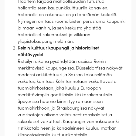
Haarlem tarjoaa mahdollisuuden tutustua
hollantilaiseen kaupunkikulttuuriin kanavien,
historiallisten rakennusten ja torielämän keskellä.
Nijmegen on taas roomalaisten perustama kaupunki
ja maan vanhin, ja sen keskusta yhdistää
historialliset rakennukset ja vilkkaan
yliopistokaupungin elämän.
Reinin kulttuurikaupungit ja historialliset
nähtävyydet
Risteilyn aikana pysähdytään useissa Reinin
merkittävissä kaupungeissa. Düsseldorfissa näkyvät
moderni arkkitehtuuri ja Saksan talouselämän
vaikutus, kun taas Köln tunnetaan vaikuttavasta
tuomiokirkostaan, joka kuuluu Euroopan
merkittävimpiin goottilaisiin kirkkorakennuksiin.
Speyerissä huomio kiinnittyy romaaniseen
tuomiokirkkoon, ja Strasbourgissa näkyvät
vuosisatojen aikana vaihtuneet ranskalaiset ja
saksalaiset vaikutteet. Kaupungin vanhakaupunki
ristikkotaloineen ja kanaaleineen kuuluu matkan
kiinnostavimpiin kulttuurikohteisiin.