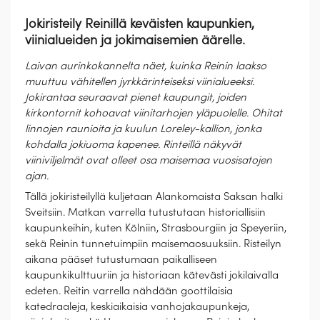
Jokiristeily Reinillä keväisten kaupunkien,
viinialueiden ja jokimaisemien äärelle.
Laivan aurinkokannelta näet, kuinka Reinin laakso
muuttuu vähitellen jyrkkärinteiseksi viinialueeksi.
Jokirantaa seuraavat pienet kaupungit, joiden
kirkontornit kohoavat viinitarhojen yläpuolelle. Ohitat
linnojen raunioita ja kuulun Loreley-kallion, jonka
kohdalla jokiuoma kapenee. Rinteillä näkyvät
viiniviljelmät ovat olleet osa maisemaa vuosisatojen
ajan.
Tällä jokiristeilyllä kuljetaan Alankomaista Saksan halki
Sveitsiin. Matkan varrella tutustutaan historiallisiin
kaupunkeihin, kuten Kölniin, Strasbourgiin ja Speyeriin,
sekä Reinin tunnetuimpiin maisemaosuuksiin. Risteilyn
aikana pääset tutustumaan paikalliseen
kaupunkikulttuuriin ja historiaan kätevästi jokilaivalla
edeten. Reitin varrella nähdään goottilaisia
katedraaleja, keskiaikaisia vanhojakaupunkeja,