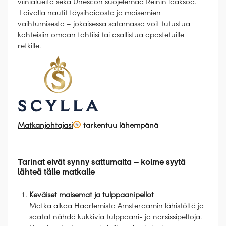
viinialueita sekä Unescon suojelemaa Reinin laaksoa.
Laivalla nautit täysihoidosta ja maisemien
vaihtumisesta – jokaisessa satamassa voit tutustua
kohteisiin omaan tahtiisi tai osallistua opastetuille
retkille.
Matkanjohtajasi
tarkentuu lähempänä
Tarinat eivät synny sattumalta – kolme syytä
lähteä tälle matkalle
Keväiset maisemat ja tulppaanipellot
Matka alkaa Haarlemista Amsterdamin lähistöltä ja
saatat nähdä kukkivia tulppaani- ja narsissipeltoja.