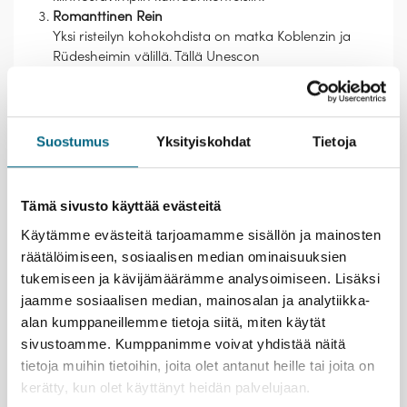
Romanttinen Rein
Yksi risteilyn kohokohdista on matka Koblenzin ja
Rüdesheimin välillä. Tällä Unescon
maailmanperintöalueella jokirantoja reunustavat
viiniviljelmät, linnat ja historialliset pikkukaupungit.
Reitin tunnetuin maamerkki on Loreley-kallio, joka
on osa Reinin jokiliikenteen ja paikallisten tarinoiden
Suostumus
Yksityiskohdat
Tietoja
historiaa.
Tämä sivusto käyttää evästeitä
Käytämme evästeitä tarjoamamme sisällön ja mainosten
räätälöimiseen, sosiaalisen median ominaisuuksien
tukemiseen ja kävijämäärämme analysoimiseen. Lisäksi
Lähtemällä tälle matkalle kasvatat Suomeen uutta
jaamme sosiaalisen median, mainosalan ja analytiikka-
metsää ja työllistät suomalaisia nuoria.
Lue lisää
alan kumppaneillemme tietoja siitä, miten käytät
vastuullisuusteosta.
sivustoamme. Kumppanimme voivat yhdistää näitä
tietoja muihin tietoihin, joita olet antanut heille tai joita on
Esittely
kerätty, kun olet käyttänyt heidän palvelujaan.
Varausohje
Palvelut