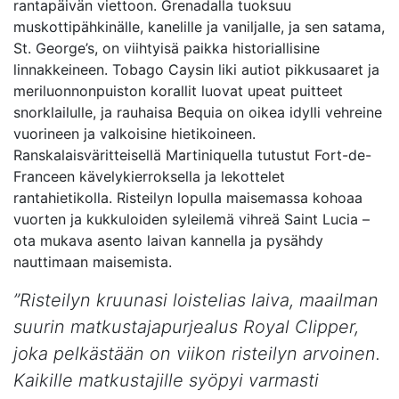
rantapäivän viettoon. Grenadalla tuoksuu
muskottipähkinälle, kanelille ja vaniljalle, ja sen satama,
St. George’s, on viihtyisä paikka historiallisine
linnakkeineen. Tobago Caysin liki autiot pikkusaaret ja
meriluonnonpuiston korallit luovat upeat puitteet
snorklailulle, ja rauhaisa Bequia on oikea idylli vehreine
vuorineen ja valkoisine hietikoineen.
Ranskalaisväritteisellä Martiniquella tutustut Fort-de-
Franceen kävelykierroksella ja lekottelet
rantahietikolla. Risteilyn lopulla maisemassa kohoaa
vuorten ja kukkuloiden syleilemä vihreä Saint Lucia –
ota mukava asento laivan kannella ja pysähdy
nauttimaan maisemista.
”Risteilyn kruunasi loistelias laiva, maailman
suurin matkustajapurjealus Royal Clipper,
joka pelkästään on viikon risteilyn arvoinen.
Kaikille matkustajille syöpyi varmasti