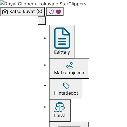
Katso kuvat (8)
Lisää risteily suosikkeihin
Esittely
Matkaohjelma
Hintatiedot
Laiva