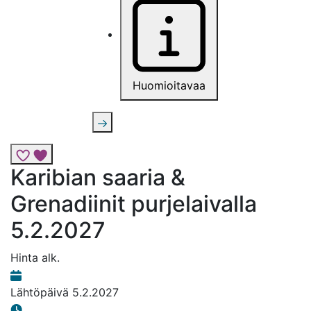
Huomioitavaa
Lisää risteily suosikkeihin
Karibian saaria &
Grenadiinit purjelaivalla
5.2.2027
Hinta alk.
Lähtöpäivä
5.2.2027