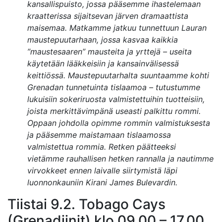
kansallispuisto, jossa pääsemme ihastelemaan
kraatterissa sijaitsevan järven dramaattista
maisemaa. Matkamme jatkuu tunnettuun Lauran
maustepuutarhaan, jossa kasvaa kaikkia
”maustesaaren” mausteita ja yrttejä – useita
käytetään lääkkeisiin ja kansainvälisessä
keittiössä. Maustepuutarhalta suuntaamme kohti
Grenadan tunnetuinta tislaamoa – tutustumme
lukuisiin sokeriruosta valmistettuihin tuotteisiin,
joista merkittävimpänä useasti palkittu rommi.
Oppaan johdolla opimme rommin valmistuksesta
ja pääsemme maistamaan tislaamossa
valmistettua rommia. Retken päätteeksi
vietämme rauhallisen hetken rannalla ja nautimme
virvokkeet ennen laivalle siirtymistä läpi
luonnonkauniin Kirani James Bulevardin.
Tiistai 9.2. Tobago Cays
(Grenadiinit) klo 09.00 – 17.00