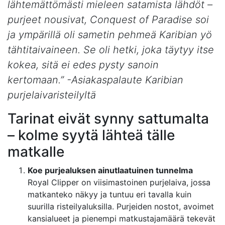
lähtemättömästi mieleen satamista lähdöt –
purjeet nousivat, Conquest of Paradise soi
ja ympärillä oli sametin pehmeä Karibian yö
tähtitaivaineen. Se oli hetki, joka täytyy itse
kokea, sitä ei edes pysty sanoin
kertomaan.” -Asiakaspalaute Karibian
purjelaivaristeilyltä
Tarinat eivät synny sattumalta
– kolme syytä lähteä tälle
matkalle
Koe purjealuksen ainutlaatuinen tunnelma
Royal Clipper on viisimastoinen purjelaiva, jossa
matkanteko näkyy ja tuntuu eri tavalla kuin
suurilla risteilyaluksilla. Purjeiden nostot, avoimet
kansialueet ja pienempi matkustajamäärä tekevät