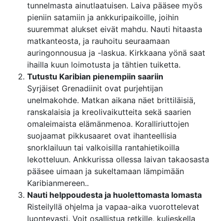
tunnelmasta ainutlaatuisen. Laiva pääsee myös
pieniin satamiin ja ankkuripaikoille, joihin
suuremmat alukset eivät mahdu. Nauti hitaasta
matkanteosta, ja rauhoitu seuraamaan
auringonnousua ja -laskua. Kirkkaana yönä saat
ihailla kuun loimotusta ja tähtien tuiketta.
Tutustu Karibian pienempiin saariin
Syrjäiset Grenadiinit ovat purjehtijan
unelmakohde. Matkan aikana näet brittiläisiä,
ranskalaisia ja kreolivaikutteita sekä saarien
omaleimaista elämänmenoa. Koralliriuttojen
suojaamat pikkusaaret ovat ihanteellisia
snorklailuun tai valkoisilla rantahietikoilla
lekotteluun. Ankkurissa ollessa laivan takaosasta
pääsee uimaan ja sukeltamaan lämpimään
Karibianmereen..
Nauti helppoudesta ja huolettomasta lomasta
Risteilyllä ohjelma ja vapaa-aika vuorottelevat
luontevasti. Voit osallistua retkille, kuljeskella