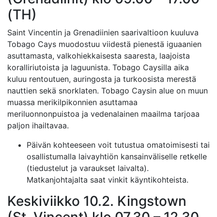
(TH)
Saint Vincentin ja Grenadiinien saarivaltioon kuuluva
Tobago Cays muodostuu viidestä pienestä iguaanien
asuttamasta, valkohiekkaisesta saaresta, laajoista
koralliriutoista ja laguunista. Tobago Caysilla aika
kuluu rentoutuen, auringosta ja turkoosista merestä
nauttien sekä snorklaten. Tobago Caysin alue on muun
muassa merikilpikonnien asuttamaa
meriluonnonpuistoa ja vedenalainen maailma tarjoaa
paljon ihailtavaa.
Päivän kohteeseen voit tutustua omatoimisesti tai
osallistumalla laivayhtiön kansainväliselle retkelle
(tiedustelut ja varaukset laivalta).
Matkanjohtajalta saat vinkit käyntikohteista.
Keskiviikko 10.2. Kingstown
(St. Vincent) klo 07.30 – 12.30,