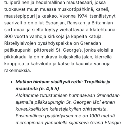
tuliperäinen ja hedelmällinen maustesaari, jossa
tuoksuvat muun muassa muskottipähkinä, kaneli,
maustepippuri ja kaakao. Vuonna 1974 itsenäistynyt
saarivaltio on ollut Espanjan, Ranskan ja Britannian
siirtomaa, ja sieltä löytyy viehättävää arkkitehtuuria;
300 vuotta vanhoja kirkkoja ja kapeita katuja.
Risteilylaivojen pysähdyspaikka on Grenadan
pääkaupunki, pittoreski St. George’s, jonka eloisilla
pikkukaduilla on mukava kuljeskella jalan, kierrellä
kauppoja ja kahviloita ja katsella kauniita vanhoja
rakennuksia.
Matkan hintaan sisältyvä retki:
Tropiikkia ja
mausteita (n. 4,5 h)
Aloitamme tutustumisen hurmaavaan Grenadaan
ajamalla pääkaupungin St. Georgen läpi ennen
kuvauksellisten kalastajakylien ohittamista.
Ensimmäinen pysähdyksemme on 1900 metriä
merenpinnan yläpuolella sijaitseva Grand Etangin