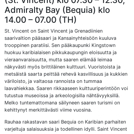
Admiralty Bay (Bequia) klo
14.00 – 07.00 (TH)
St. Vincent on Saint Vincent ja Grenadiinien
saarivaltion pääsaari ja Kansainyhteisöön kuuluva
trooppinen paratiisi. Sen pääkaupunki Kingstown
huokuu karibialaisen pikkukaupungin eloisuutta ja
vieraanvaraisuutta, mutta saaren elämää leimaa
näkyvästi myös brittiläinen kulttuuri. Vuoristoista ja
metsäistä saarta peittää rehevä kasvillisuus ja kukkien
väriloisto, ja valtaosa rannoista on tummaa
laavahiekkaa. Saaren rikkaaseen kulttuuriperintöön voi
tutustua museoissa ja arkeologisilla nähtävyyksillä.
Melko tuntemattomana säilyneen saaren turismi on
kehittynyt merkittävästi viime vuosina.
Rauhaa rakastavan saari Bequia on Karibian parhaiten
varjeltuja salaisuuksia ja todellinen idylli. Saint Vincent