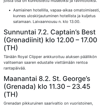
joista osa on kunnostettu museoiksi ja ravintoloiksi.
Aamiainen hotellilla, vapaa-aikaa omatoimisesti,
kunnes uloskirjautuminen hotellista ja kuljetus
satamaan. Laivaannousu n. klo 13.00.
Sunnuntai 7.2. Captain’s Best
(Grenadiinit) klo 12.00 – 17.00
(TH)
Tänään Royal Clipper ankkuroituu aluksen päällikön
valitseman saaren edustalle viettämään rentoa
rantapäivää.
Maanantai 8.2. St. George’s
(Grenada) klo 11.30 – 23.45
(TH)
Grenadan pikkuruinen saarivaltio on vuoristoinen,