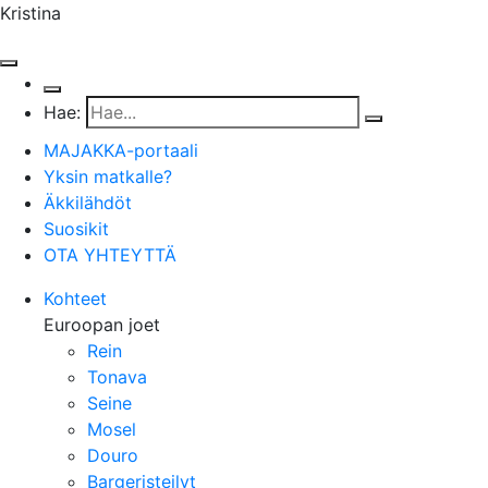
Kristina
Hae:
MAJAKKA-portaali
Yksin matkalle?
Äkkilähdöt
Suosikit
OTA YHTEYTTÄ
Kohteet
Euroopan joet
Rein
Tonava
Seine
Mosel
Douro
Bargeristeilyt