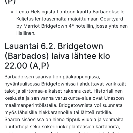
(P)
Lento Helsingistä Lontoon kautta Barbadokselle.
Kuljetus lentoasemalta majoittumaan Courtyard
by Marriot Bridgetown 4* hotelliin, jossa yhteinen
illallinen.
Lauantai 6.2. Bridgetown
(Barbados) laiva lähtee klo
22.00 (A,P)
Barbadoksen saarivaltion pääkaupungissa,
hyväntuulisessa Bridgetownissa ilahduttavat värikkäät
talot ja siirtomaa-aikaiset rakennukset. Historiallinen
keskusta ja sen vanha varuskunta-alue ovat Unescon
maailmanperintölistalla. Bridgetownista voi suunnata
myös läheisille hiekkarannoille tai lähteä retkille.
Saaren sisäosissa on hieno tippukiviluola ja vehmaita
puutarhoja sekä sokeriruokoplantaasien kartanoita,