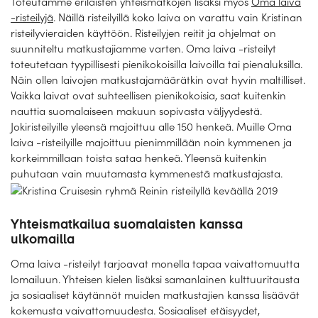
Toteutamme erilaisten yhteismatkojen lisäksi myös
Oma laiva
Laivat
-risteilyjä
. Näillä risteilyillä koko laiva on varattu vain Kristinan
risteilyvieraiden käyttöön. Risteilyjen reitit ja ohjelmat on
Hyvä tietää
suunniteltu matkustajiamme varten. Oma laiva -risteilyt
toteutetaan tyypillisesti pienikokoisilla laivoilla tai pienaluksilla.
Meistä
Näin ollen laivojen matkustajamäärätkin ovat hyvin maltilliset.
Vaikka laivat ovat suhteellisen pienikokoisia, saat kuitenkin
nauttia suomalaiseen makuun sopivasta väljyydestä.
Jokiristeilyille yleensä majoittuu alle 150 henkeä. Muille Oma
laiva -risteilyille majoittuu pienimmillään noin kymmenen ja
korkeimmillaan toista sataa henkeä. Yleensä kuitenkin
puhutaan vain muutamasta kymmenestä matkustajasta.
Yhteismatkailua suomalaisten kanssa
ulkomailla
Oma laiva -risteilyt tarjoavat monella tapaa vaivattomuutta
lomailuun. Yhteisen kielen lisäksi samanlainen kulttuuritausta
ja sosiaaliset käytännöt muiden matkustajien kanssa lisäävät
kokemusta vaivattomuudesta. Sosiaaliset etäisyydet,