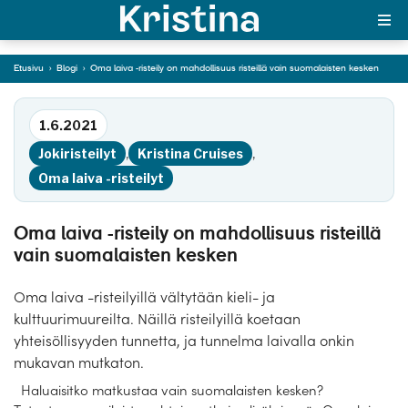
vain suomalaisten
kesken
Etusivu
›
Blogi
›
Oma laiva -risteily on mahdollisuus risteillä vain suomalaisten kesken
MAJAKKA-portaali
Siirry tekstiin
1.6.2021
Yksin matkalle?
Jokiristeilyt
,
Kristina Cruises
,
Äkkilähdöt
Oma laiva -risteilyt
Suosikit
Oma laiva -risteily on mahdollisuus risteillä
vain suomalaisten kesken
OTA YHTEYTTÄ
Kohteet
Oma laiva -risteilyillä vältytään kieli- ja
kulttuurimuureilta. Näillä risteilyillä koetaan
Matkatyypit
yhteisöllisyyden tunnetta, ja tunnelma laivalla onkin
mukavan mutkaton.
Matkakalenteri
Haluaisitko matkustaa vain suomalaisten kesken?