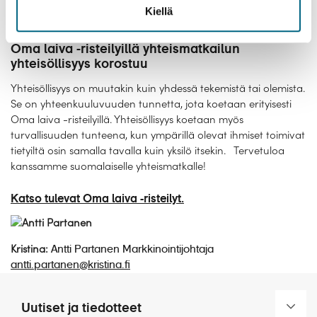
Kiellä
kielitaitoisilta kanssamatkustajiltasi.
Oma laiva -risteilyillä yhteismatkailun
yhteisöllisyys korostuu
Yhteisöllisyys on muutakin kuin yhdessä tekemistä tai olemista.
Se on yhteenkuuluvuuden tunnetta, jota koetaan erityisesti
Oma laiva -risteilyillä. Yhteisöllisyys koetaan myös
turvallisuuden tunteena, kun ympärillä olevat ihmiset toimivat
tietyiltä osin samalla tavalla kuin yksilö itsekin. Tervetuloa
kanssamme suomalaiselle yhteismatkalle!
Katso tulevat Oma laiva -risteilyt.
Kristina:
Antti Partanen Markkinointijohtaja
antti.partanen@kristina.fi
Uutiset ja tiedotteet