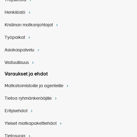
Henkilöstö
Kristinan matkanjohtajat
Työpaikat
Asiakaspalvelu
Vastuullisuus
Varaukset ja ehdot
Matkatoimistoille ja agenteille
Tietoa ryhmänkerääjille
Erityisehdot
Yleiset matkapakettiehdot
Tietosuoja