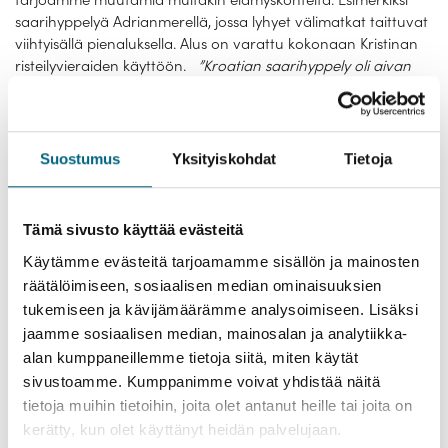
saarihyppelyä Adrianmerellä, jossa lyhyet välimatkat taittuvat
viihtyisällä pienaluksella. Alus on varattu kokonaan Kristinan
risteilyvieraiden käyttöön.
”Kroatian saarihyppely oli aivan
ihana kokemus. Pieni alus, jossa oli vain rajallinen määrä
matkustajia. Ruoka erinomaista ja palvelu loistavaa. Hytit
olivat siistit ja toimivat, hyttisiivous hoidettiin päivittäin.
Jokaisessa satamassa järjestettiin opastettu kävelykierros ja
Suostumus
Yksityiskohdat
Tietoja
tutustuttiin kohteisiin. Ehdottomasti suosittelen.”
Asiakaspalaute keväältä 2019
Euroopan jokiristeily on helppo
ja nautinnollinen tapa nähdä ja kokea paljon. Sopivan
Tämä sivusto käyttää evästeitä
kokoinen laiva liikkuu pitkin jokea, jolloin nautit vaihtuvista
Käytämme evästeitä tarjoamamme sisällön ja mainosten
maisemista kannella tai ikkunoista katsellen. Risteilyn aikana
päiviä rytmittävät vierailut joen varren ja sen lähiseudun
räätälöimiseen, sosiaalisen median ominaisuuksien
kaupungeissa, kylissä ja nähtävyyksillä. Matkaan kuuluvat
tukemiseen ja kävijämäärämme analysoimiseen. Lisäksi
myös herkulliset ateriat laivalla, jotka ovat oma, tärkeä
jaamme sosiaalisen median, mainosalan ja analytiikka-
ohjelmanumeronsa.
”Vuonna 2018 päätin, että nyt on aika
alan kumppaneillemme tietoja siitä, miten käytät
toteuttaa vanha haave ja niin 2019 lensimme vaimon kanssa
sivustoamme. Kumppanimme voivat yhdistää näitä
Amsterdamiin ja sieltä jatkoimme Kristinan ryhmän kanssa
tietoja muihin tietoihin, joita olet antanut heille tai joita on
viikon matkalle pitkin Reinin laaksoja. Se on toistaiseksi
kerätty, kun olet käyttänyt heidän palvelujaan.
elämäni paras matka. Hotellihuone kulkee mukana, pysäkit