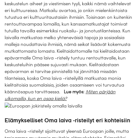
keskustelun aiheet ja viestimisen tyyli, kaikki nämä vaihtelevat
eri kulttuureissa. Matkailu avartaa, ja onkin mielenkiintoista
tutustua eri kulttuuritaustaisiin ihmisiin. Toisinaan on kuitenkin
rentouttavampaa lomailla, kun kanssamatkustajat toimivat
tutuilla tavoilla esimerkiksi ruokailu- ja jonotustilanteissa. Kun
laivalla matkustaa melko yhteneväisiä tapoja ja sosiaalisia
malleja noudattavia ihmisiä, nämä seikat lisäävät kokemusta
mutkattomasta lomasta. Kielitaidottomalle tai kielitaidostaan
epävarmalle Oma laiva -risteily tuntuu rentouttavalle, kun
keskusteluihin pääsee sujuvasti mukaan. Kielitaidostaan
epävarman ei tarvitse pinnistellä tai jännittää missään
tilanteissa, koska Oma laiva -risteilyillä matkustaa monia
kielitaitoisia suomalaisia, joiden osaamiseen voi turvautua
käännösapua tarvittaessa.
Lue myös:
Miten pärjään
ulkomailla, kun en osaa kieliä?
Elämykselliset Oma laiva -risteilyt eri kohteisiin
Oma laiva -risteilyt sijoittuvat yleensä Euroopan joille, mutta
tarjoamme muutamia muitakin elämyskohteita. Esimerkiksi