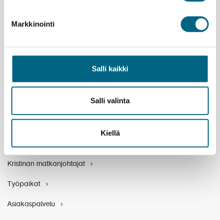
Markkinointi
Yhteystiedot
Yritys
Salli kaikki
Meidän tarina
Salli valinta
Arvomaailma
Yritystietoa
Kiellä
Henkilöstö
Kristinan matkanjohtajat
Työpaikat
Asiakaspalvelu