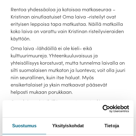
Laivat
Rentoa yhdessäoloa ja kotoisaa matkaseuraa –
Hyvä tietää
Kristinan ainutlaatuiset Oma laiva -risteilyt ovat
erityisen leppoisa tapa matkustaa. Näillä matkoilla
Meistä
koko laiva on varattu vain Kristinan risteilyvieraiden
käyttöön.
Oma laiva -lähdöillä ei ole kieli- eikä
kulttuurimuureja. Yhteenkuuluvaisuus ja
yhteisöllisyys korostuvat, mutta tunnelma laivalla on
silti suomalaisen mutkaton ja luonteva; voit olla juuri
niin seurallinen, kuin itse haluat. Myös
ensikertalaiset ja yksin matkaavat pääsevät
helposti mukaan porukkaan.
Oma laiva -risteilyillä suunnataan etenkin
Euroopan joille. Näillä lähdöillä risteilyn ohjelma, ja
usein myös reitti, on suunniteltu nimenomaan
Kristinan matkaajia ajatellen.
Suostumus
Yksityiskohdat
Tietoja
Myynnissä olevat yhteismatkat tälle