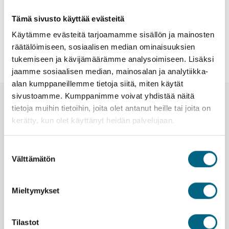
matkatyypille
Tämä sivusto käyttää evästeitä
Käytämme evästeitä tarjoamamme sisällön ja mainosten
räätälöimiseen, sosiaalisen median ominaisuuksien
Ei hakua vastaavia tuloksia.
tukemiseen ja kävijämäärämme analysoimiseen. Lisäksi
jaamme sosiaalisen median, mainosalan ja analytiikka-
alan kumppaneillemme tietoja siitä, miten käytät
sivustoamme. Kumppanimme voivat yhdistää näitä
Uutiset ja tiedotteet
tietoja muihin tietoihin, joita olet antanut heille tai joita on
kerätty, kun olet käyttänyt heidän palvelujaan.
Suostumuksen
Välttämätön
valinta
Mieltymykset
Tilastot