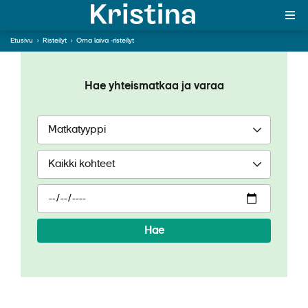
Etusivu
›
Risteilyt
›
Oma laiva -risteilyt
Oma laiva -risteilyt
MAJAKKA-portaali
Hae yhteismatkaa ja varaa
Yksin matkalle?
Äkkilähdöt
Suosikit
OTA YHTEYTTÄ
Kohteet
Hae
Matkatyypit
Matkakalenteri