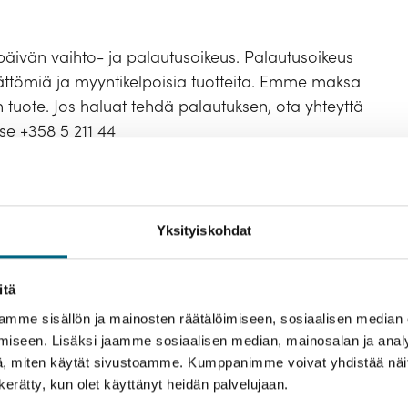
päivän vaihto- ja palautusoikeus. Palautusoikeus
ättömiä ja myyntikelpoisia tuotteita. Emme maksa
n tuote. Jos haluat tehdä palautuksen, ota yhteyttä
se +358 5 211 44
ituksesta. Kun palautus on hyväksytty, rahat
 ja käsittelyn jälkeen.
Yksityiskohdat
tunut kohtuullisessa ajassa ilmoitetusta arviosta.
itä
eseen
info@kristinacruises.com
tai soittamalla
+358
mme sisällön ja mainosten räätälöimiseen, sosiaalisen median
lloin rahat palautetaan tilillesi.
iseen. Lisäksi jaamme sosiaalisen median, mainosalan ja analy
, miten käytät sivustoamme. Kumppanimme voivat yhdistää näitä t
n kerätty, kun olet käyttänyt heidän palvelujaan.