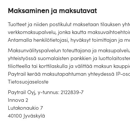
Maksaminen ja maksutavat
Tuotteet ja niiden postikulut maksetaan tilauksen yh
verkkomaksupalvelu, jonka kautta maksuvaihtoehtoi
Antamalla henkilötietojasi, hyväksyt toimittajan ja 
Maksunvälityspalvelun toteuttajana ja maksupalvelun
yhteistyössä suomalaisten pankkien ja luottolaitost
tiliotteella tai korttilaskulla ja välittää maksun kaup
Paytrail kerää maksutapahtuman yhteydessä IP-os
Tietosuojaseloste
Paytrail Oyj, y-tunnus: 2122839-7
Innova 2
Lutakonaukio 7
40100 Jyväskylä