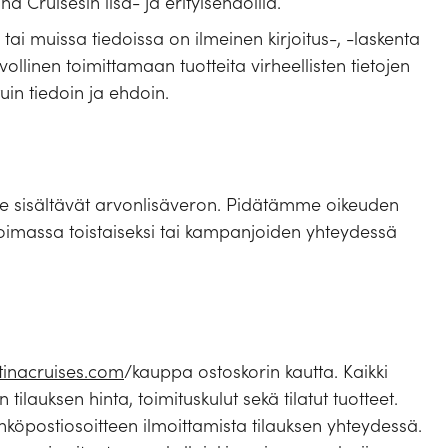
na Cruisesin lisä- ja erityisehdoilla.
 tai muissa tiedoissa on ilmeinen kirjoitus-, -laskenta
lvollinen toimittamaan tuotteita virheellisten tietojen
uin tiedoin ja ehdoin.
a ne sisältävät arvonlisäveron. Pidätämme oikeuden
 voimassa toistaiseksi tai kampanjoiden yhteydessä
tinacruises.com
/kauppa ostoskorin kautta. Kaikki
tilauksen hinta, toimituskulut sekä tilatut tuotteet.
köpostiosoitteen ilmoittamista tilauksen yhteydessä.