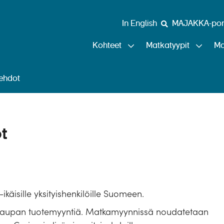
In English
MAJAKKA-port
Kohteet
Matkatyypit
Ma
ehdot
t
käisille yksityishenkilöille Suomeen.
kokaupan tuotemyyntiä. Matkamyynnissä noudatetaan