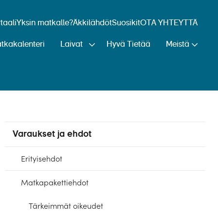
aali
Yksin matkalle?
Äkkilähdöt
Suosikit
OTA YHTEYTTÄ
tkakalenteri
Laivat
Hyvä Tietää
Meistä
Varaukset ja ehdot
Erityisehdot
Matkapakettiehdot
Tärkeimmät oikeudet