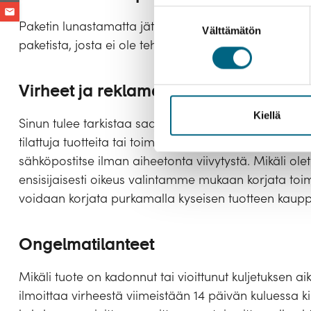
Suostumuksen
Paketin lunastamatta jättämäistä ei katsota palautuk
Välttämätön
valinta
paketista, josta ei ole tehty erillistä peruutusilmoit
Virheet ja reklamaatiot
Kiellä
Sinun tulee tarkistaa saapunut toimitus mahdollisten
tilattuja tuotteita tai toimitus on muuten virheellinen,
sähköpostitse ilman aiheetonta viivytystä. Mikäli ole
ensisijaisesti oikeus valintamme mukaan korjata toimit
voidaan korjata purkamalla kyseisen tuotteen kauppa
Ongelmatilanteet
Mikäli tuote on kadonnut tai vioittunut kuljetuksen ai
ilmoittaa virheestä viimeistään 14 päivän kuluessa ki