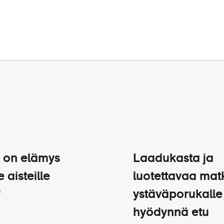
 on elämys
Laadukasta ja
e aisteille
luotettavaa mat
5
ystäväporukalle
hyödynnä etu