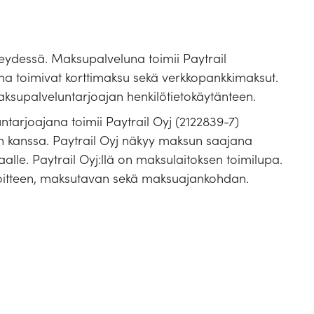
teydessä. Maksupalveluna toimii Paytrail
na toimivat korttimaksu sekä verkkopankkimaksut.
maksupalveluntarjoajan henkilötietokäytänteen.
tarjoajana toimii Paytrail Oyj (2122839-7)
en kanssa. Paytrail Oyj näkyy maksun saajana
piaalle. Paytrail Oyj:llä on maksulaitoksen toimilupa.
oitteen, maksutavan sekä maksuajankohdan.