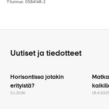
Y:tunnus: 0584148-2
Uutiset ja tiedotteet
Horisontissa jotakin
Matka
erityistä?
kaikill
5.1.2026
18.4.202