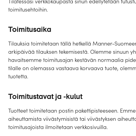
Tilatessasi verkkokaupasta sinun edellytetään tutust
toimitusehtoihin.
Toimitusaika
Tilauksia toimitetaan tällä hetkellä Manner-Suomeen.
arkipäivää tilauksen tekemisestä. Olemme sinuun yht
havaitsemme toimitusajan kestävän normaalia pidem
tilalle on olemassa vastaava korvaava tuote, ole
tuotetta.
Toimitustavat ja -kulut
Tuotteet toimitetaan postin pakettipisteeseen. Emme 
aiheuttamista viivästymisistä tai viivästyksen aiheutta
toimitusajoista ilmoitetaan verkkosivuilla.