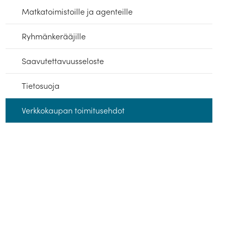
Matkatoimistoille ja agenteille
Ryhmänkerääjille
Saavutettavuusseloste
Tietosuoja
Verkkokaupan toimitusehdot