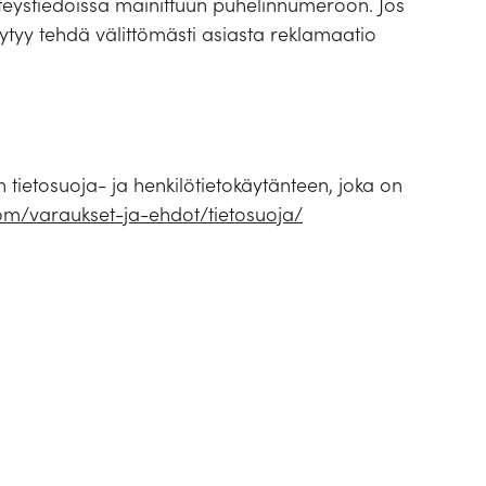
hteystiedoissa mainittuun puhelinnumeroon. Jos
 äytyy tehdä välittömästi asiasta reklamaatio
n tietosuoja- ja henkilötietokäytänteen, joka on
com/varaukset-ja-ehdot/tietosuoja/