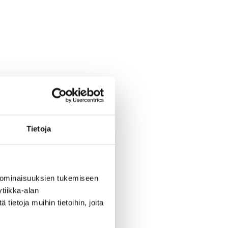
Tietoja
 ominaisuuksien tukemiseen
tiikka-alan
ietoja muihin tietoihin, joita