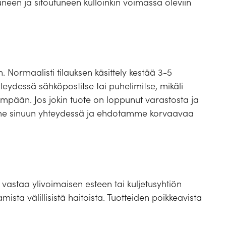
uneen ja sitoutuneen kulloinkin voimassa oleviin
 Normaalisti tilauksen käsittely kestää 3-5
eydessä sähköpostitse tai puhelimitse, mikäli
pään. Jos jokin tuote on loppunut varastosta ja
mme sinuun yhteydessä ja ehdotamme korvaavaa
vastaa ylivoimaisen esteen tai kuljetusyhtiön
mista välillisistä haitoista. Tuotteiden poikkeavista