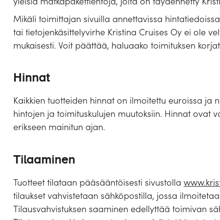
yleisiä matkapakettiehtoja, joita on täydennetty Kristi
Mikäli toimittajan sivuilla annettavissa hintatiedoissa
tai tietojenkäsittelyvirhe Kristina Cruises Oy ei ole ve
mukaisesti. Voit päättää, haluaako toimituksen korjat
Hinnat
Kaikkien tuotteiden hinnat on ilmoitettu euroissa j
hintojen ja toimituskulujen muutoksiin. Hinnat ovat
erikseen mainitun ajan.
Tilaaminen
Tuotteet tilataan pääsääntöisesti sivustolla
www.kris
tilaukset vahvistetaan sähköpostilla, jossa ilmoitetaan 
Tilausvahvistuksen saaminen edellyttää toimivan säh