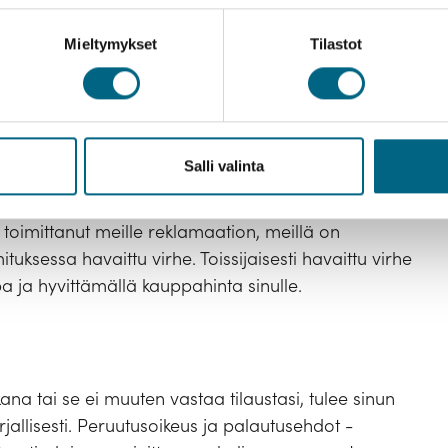
seksi tai peruutukseksi. Lunastamatta jätetystä
Mieltymykset
Tilastot
usta perimme toimituskustannukset.
Salli valinta
 virheiden varalta. Mikäli toimituksesta puuttuu
 sinun tulee ilmoittaa asiasta Kristina Cruisesille
t toimittanut meille reklamaation, meillä on
uksessa havaittu virhe. Toissijaisesti havaittu virhe
 ja hyvittämällä kauppahinta sinulle.
kana tai se ei muuten vastaa tilaustasi, tulee sinun
rjallisesti. Peruutusoikeus ja palautusehdot -