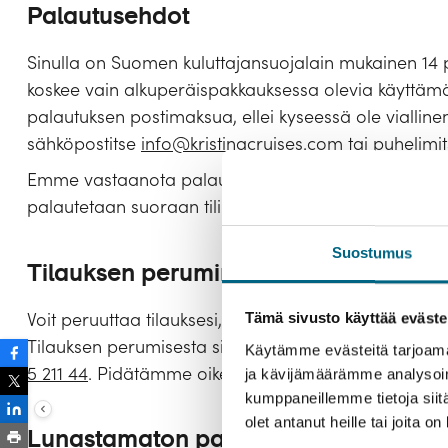
Palautusehdot
Sinulla on Suomen kuluttajansuojalain mukainen 14 
koskee vain alkuperäispakkauksessa olevia käyttäm
palautuksen postimaksua, ellei kyseessä ole vialline
sähköpostitse
info@kristinacruises.com
tai puhelimit
Emme vastaanota palautuksia yli 14 vrk kuluttua toim
palautetaan suoraan tilillesi palautuksen vastaanoton
Suostumus
Tilauksen peruminen
Voit peruuttaa tilauksesi, mikäli toimitus ei ole tapah
Tämä sivusto käyttää eväste
Tilauksen perumisesta sinun tulee ilmoittaa osoitte
Käytämme evästeitä tarjoama
5 211 44
. Pidätämme oikeuden tilauksen perumiseen, jo
ja kävijämäärämme analysoim
kumppaneillemme tietoja siitä
olet antanut heille tai joita o
Lunastamaton paketti