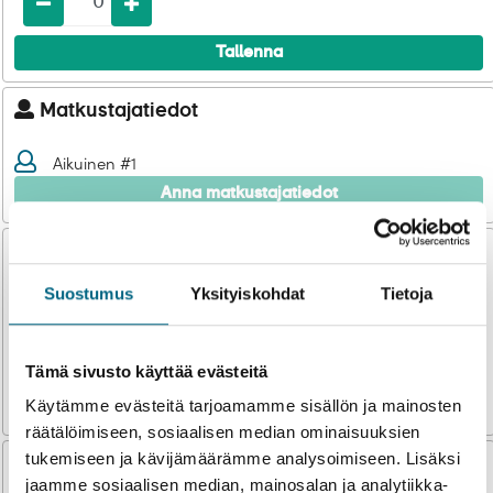
Matkakalenteri
Tallenna
Laivat
Hyvä tietää
Matkustajatiedot
Meistä
Aikuinen #1
Anna matkustajatiedot
Valittu majoitus
Suostumus
Yksityiskohdat
Tietoja
Ei valittu
Yht: 0,00 €
Tämä sivusto käyttää evästeitä
Käytämme evästeitä tarjoamamme sisällön ja mainosten
Valitse
räätälöimiseen, sosiaalisen median ominaisuuksien
tukemiseen ja kävijämäärämme analysoimiseen. Lisäksi
Lisäpalvelut
jaamme sosiaalisen median, mainosalan ja analytiikka-