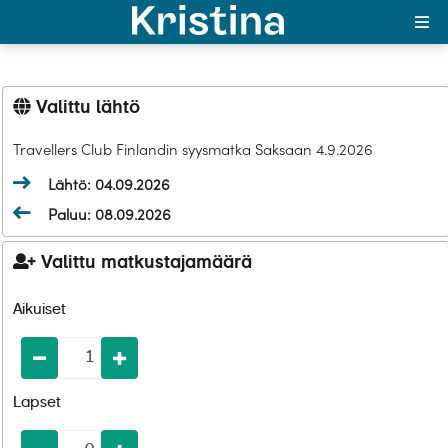
In English
Valittu lähtö
Travellers Club Finlandin syysmatka Saksaan 4.9.2026
MAJAKKA-portaali
Lähtö: 04.09.2026
Yksin matkalle?
Paluu: 08.09.2026
Äkkilähdöt
Valittu matkustajamäärä
Suosikit
Aikuiset
OTA YHTEYTTÄ
Kohteet
Lapset
Matkatyypit