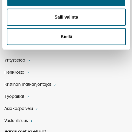
Yhteystiedot
Salli valinta
Yritys
Kiellä
Meidän tarina
Arvomaailma
Yritystietoa
Henkilöstö
Kristinan matkanjohtajat
Työpaikat
Asiakaspalvelu
Vastuullisuus