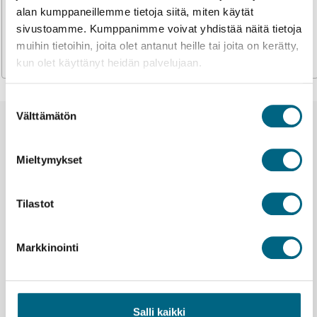
alan kumppaneillemme tietoja siitä, miten käytät
Yht: 0,00 €
sivustoamme. Kumppanimme voivat yhdistää näitä tietoja
muihin tietoihin, joita olet antanut heille tai joita on kerätty,
Valitse
kun olet käyttänyt heidän palvelujaan.
Suostumuksen
Välttämätön
valinta
Uutiset ja tiedotteet
Mieltymykset
Tilastot
Markkinointi
Salli kaikki