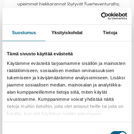
upeimmat hiekkarannat löytyvät Fuerteventuralta;
Corralejon rantakaupungin viereltä alkavat
kilometrejä pitkät, leveät kultaiset hietikot.
Lähde retkelle Lanzaroten kuumaisemiin.
Timanfayan kansallispuisto on kuuluisa
Suostumus
Yksityiskohdat
Tietoja
mustankiiltävistä laavakentistään.
Juhlista uuttavuotta Funchalissa. Jouluvaloissaan
kimalteleva keskusta on aattoyönä täynnä iloista
Tämä sivusto käyttää evästeitä
tunnelmaa ja tyylikkäästi pukeutuneita ihmisiä
ympäri maailmaa. Keskiyön ilotulitukset ovat
Käytämme evästeitä tarjoamamme sisällön ja mainosten
näyttävät.
räätälöimiseen, sosiaalisen median ominaisuuksien
tukemiseen ja kävijämäärämme analysoimiseen. Lisäksi
Kristinan vastuullisuusteko
jaamme sosiaalisen median, mainosalan ja analytiikka-
alan kumppaneillemme tietoja siitä, miten käytät
sivustoamme. Kumppanimme voivat yhdistää näitä
tietoja muihin tietoihin, joita olet antanut heille tai joita on
kerätty, kun olet käyttänyt heidän palvelujaan.
Lähtemällä tälle matkalle kasvatat Suomeen uutta
metsää ja työllistät suomalaisia nuoria.
Lue lisää
Suostumuksen