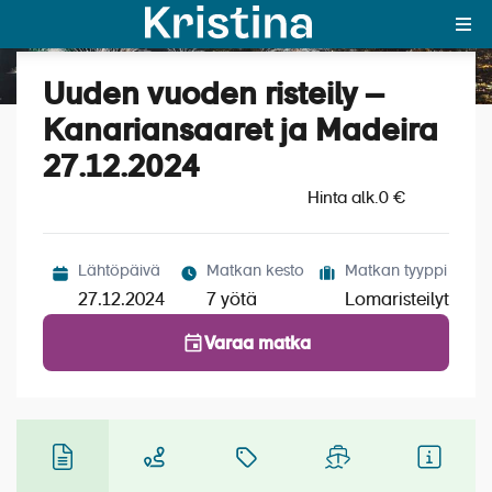
Uuden vuoden risteily –
Katso kuvat (6)
MAJAKKA-portaali
Kanariansaaret ja Madeira
27.12.2024
Yksin matkalle?
Hinta alk.
0 €
Äkkilähdöt
Suosikit
Lähtöpäivä
Matkan kesto
Matkan tyyppi
27.12.2024
7 yötä
Lomaristeilyt
OTA YHTEYTTÄ
Varaa matka
Kohteet
Matkatyypit
Matkakalenteri