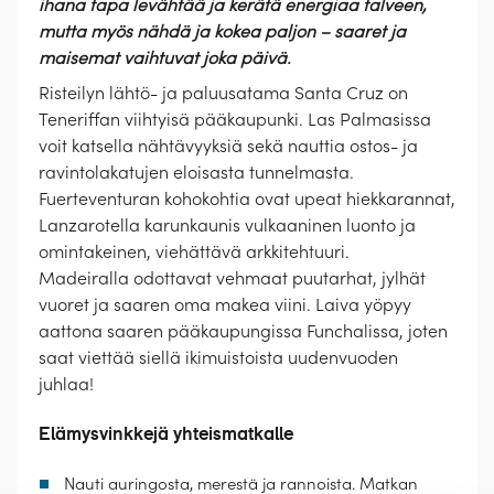
ihana tapa levähtää ja kerätä energiaa talveen,
mutta myös nähdä ja kokea paljon – saaret ja
maisemat vaihtuvat joka päivä.
Risteilyn lähtö- ja paluusatama Santa Cruz on
Teneriffan viihtyisä pääkaupunki. Las Palmasissa
voit katsella nähtävyyksiä sekä nauttia ostos- ja
ravintolakatujen eloisasta tunnelmasta.
Fuerteventuran kohokohtia ovat upeat hiekkarannat,
Lanzarotella karunkaunis vulkaaninen luonto ja
omintakeinen, viehättävä arkkitehtuuri.
Madeiralla odottavat vehmaat puutarhat, jylhät
vuoret ja saaren oma makea viini. Laiva yöpyy
aattona saaren pääkaupungissa Funchalissa, joten
saat viettää siellä ikimuistoista uudenvuoden
juhlaa!
Elämysvinkkejä yhteismatkalle
Nauti auringosta, merestä ja rannoista. Matkan