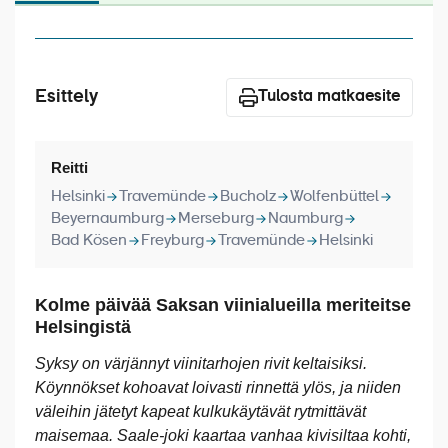
Laivat
Hyvä tietää
Esittely
Meistä
Tulosta matkaesite
Reitti
Helsinki
Travemünde
Bucholz
Wolfenbüttel
Beyernaumburg
Merseburg
Naumburg
Bad Kösen
Freyburg
Travemünde
Helsinki
Kolme päivää Saksan viinialueilla meriteitse
Helsingistä
Syksy on värjännyt viinitarhojen rivit keltaisiksi.
Köynnökset kohoavat loivasti rinnettä ylös, ja niiden
väleihin jätetyt kapeat kulkukäytävät rytmittävät
maisemaa. Saale-joki kaartaa vanhaa kivisiltaa kohti,