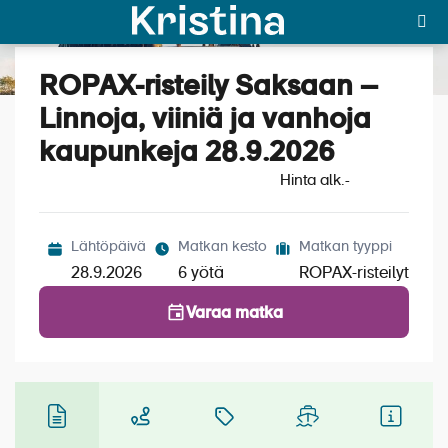
ROPAX-risteily Saksaan –
Katso kuvat (5)
MAJAKKA-portaali
Linnoja, viiniä ja vanhoja
kaupunkeja 28.9.2026
Yksin matkalle?
Hinta alk.
-
Äkkilähdöt
Suosikit
Lähtöpäivä
Matkan kesto
Matkan tyyppi
28.9.2026
6 yötä
ROPAX-risteilyt
OTA YHTEYTTÄ
Varaa matka
Kohteet
Matkatyypit
Matkakalenteri