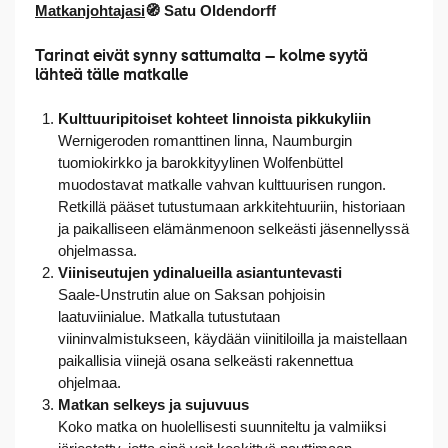
Matkanjohtajasi
🧭 Satu Oldendorff
Tarinat eivät synny sattumalta – kolme syytä
lähteä tälle matkalle
Kulttuuripitoiset kohteet linnoista pikkukyliin
Wernigeroden romanttinen linna, Naumburgin
tuomiokirkko ja barokkityylinen Wolfenbüttel
muodostavat matkalle vahvan kulttuurisen rungon.
Retkillä pääset tutustumaan arkkitehtuuriin, historiaan
ja paikalliseen elämänmenoon selkeästi jäsennellyssä
ohjelmassa.
Viiniseutujen ydinalueilla asiantuntevasti
Saale-Unstrutin alue on Saksan pohjoisin
laatuviinialue. Matkalla tutustutaan
viininvalmistukseen, käydään viinitiloilla ja maistellaan
paikallisia viinejä osana selkeästi rakennettua
ohjelmaa.
Matkan selkeys ja sujuvuus
Koko matka on huolellisesti suunniteltu ja valmiiksi