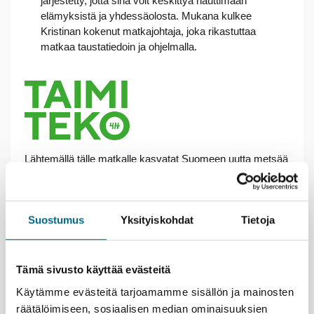
järjestetty, jotta sinä voit keskittyä nauttimaan
elämyksistä ja yhdessäolosta. Mukana kulkee
Kristinan kokenut matkajohtaja, joka rikastuttaa
matkaa taustatiedoin ja ohjelmalla.
Lähtemällä tälle matkalle kasvatat Suomeen uutta metsää
ja työllistät suomalaisia nuoria.
Lue lisää
vastuullisuusteosta.
ROPAX-laivat Finnlines
Suostumus
Yksityiskohdat
Tietoja
Varausohje
Palvelut
Voit tarkastella matkan kokonaishintaa ennen
Tälle matkalle tarvitaan passi tai poliisin myöntämä
Majoitus
matkustajatietojen täyttämistä, kun valitset ensin
kuvallinen henkilökortti. Ajokortti ja KELA-kortti eivät
Tämä sivusto käyttää evästeitä
matkustajamäärän ja siirryt suoraan majoituksen
Hytti
2 hlö
1 hlö
Hyvä tietää
ole matkustusasiakirjoja. Lapsella on oltava oma passi
Käytämme evästeitä tarjoamamme sisällön ja mainosten
ja lisäpalveluiden valintaan.
tai henkilökortti. Tarkista ajoissa, että
Junior suite (parivuode + sohva)
1 905
2 225
Tekniset tiedot ja laivakartta
Maksutapoina käyvät:
räätälöimiseen, sosiaalisen median ominaisuuksien
passisi/henkilökorttisi on ehjä ja riittävän kauan