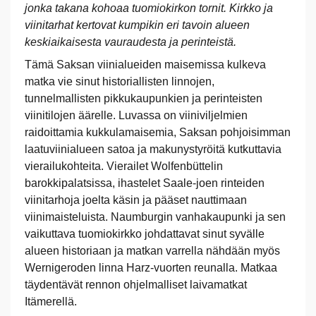
jonka takana kohoaa tuomiokirkon tornit. Kirkko ja
viinitarhat kertovat kumpikin eri tavoin alueen
keskiaikaisesta vauraudesta ja perinteistä.
Tämä Saksan viinialueiden maisemissa kulkeva
matka vie sinut historiallisten linnojen,
tunnelmallisten pikkukaupunkien ja perinteisten
viinitilojen äärelle. Luvassa on viiniviljelmien
raidoittamia kukkulamaisemia, Saksan pohjoisimman
laatuviinialueen satoa ja makunystyröitä kutkuttavia
vierailukohteita. Vierailet Wolfenbüttelin
barokkipalatsissa, ihastelet Saale-joen rinteiden
viinitarhoja joelta käsin ja pääset nauttimaan
viinimaisteluista. Naumburgin vanhakaupunki ja sen
vaikuttava tuomiokirkko johdattavat sinut syvälle
alueen historiaan ja matkan varrella nähdään myös
Wernigeroden linna Harz-vuorten reunalla. Matkaa
täydentävät rennon ohjelmalliset laivamatkat
Itämerellä.