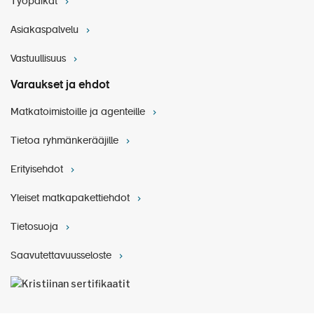
Työpaikat
Asiakaspalvelu
Vastuullisuus
Matkan hintaan sisältyvä retki: Opastettu kierros
Wernigeroden linnassa (n. 1 h)
Varaukset ja ehdot
Stolberg-Wernigeroden kreivien asuinpaikkana
Matkatoimistoille ja agenteille
toiminut vaikuttava linna on hurmaava yhdistelmä
keskiaikaista romantiikkaa ja uusgoottilaista tyyliä.
Tietoa ryhmänkerääjille
Linnan terasseilta avautuvat maalaukselliset
maisemat Harzin alueelle. Tunnin opastetun
Erityisehdot
kierroksen jälkeen jää vielä omaa aikaa tutustua
Wernigerodeen.
Yleiset matkapakettiehdot
Tietosuoja
Saavutettavuusseloste