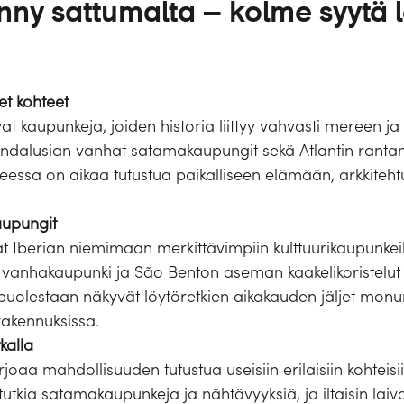
ynny sattumalta – kolme syytä l
et kohteet
t kaupunkeja, joiden historia liittyy vahvasti mereen ja
Andalusian vanhat satamakaupungit sekä Atlantin ranta
eessa on aikaa tutustua paikalliseen elämään, arkkitehtuu
kaupungit
at Iberian niemimaan merkittävimpiin kulttuurikaupunke
vanhakaupunki ja São Benton aseman kaakelikoristelut 
 puolestaan näkyvät löytöretkien aikakauden jäljet monum
akennuksissa.
kalla
arjoaa mahdollisuuden tutustua useisiin erilaisiin kohteisi
t tutkia satamakaupunkeja ja nähtävyyksiä, ja iltaisin l