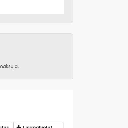
umaksuja.
jä, väkeviä alkoholijuomia ja
itus
Lisäpalvelut