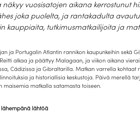
sa näkyy vuosisatojen aikana kerrostunut his
hes joka puolelta, ja rantakadulta avaut
n kauppiaita, tutkimusmatkailijoita ja matk
panjan ja Portugalin Atlantin rannikon kaupunkeihin sekä 
Reitti alkaa ja päättyy Malagaan, ja viikon aikana vierai
sa, Cádizissa ja Gibraltarilla. Matkan varrella kohtaat 
noituksia ja historiallisia keskustoja. Päivä merellä ta
tin maisemia matkalla satamasta toiseen.
u lähempänä lähtöä