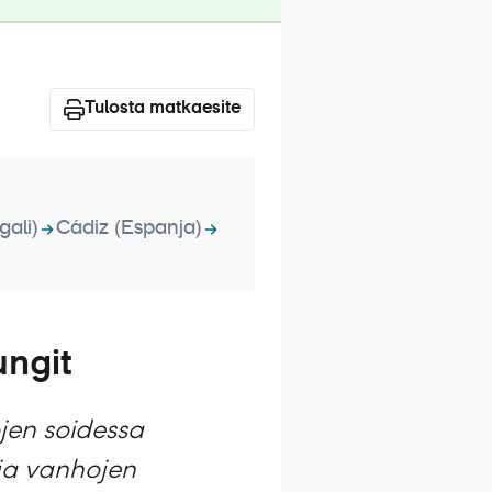
Tulosta matkaesite
gali)
Cádiz (Espanja)
ungit
ojen soidessa
 ja vanhojen