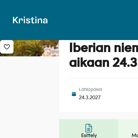
Vain aikuisille
Iberian nie
Lisää risteily suosikkeihin
aikaan 24.3
Lähtöpäivä
24.3.2027
Esittely
Ma