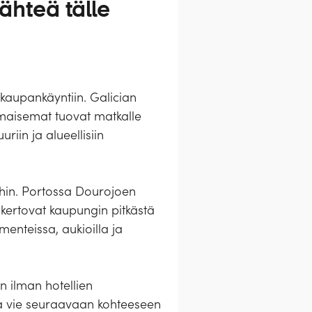
ähteä tälle
 kaupankäyntiin. Galician
maisemat tuovat matkalle
riin ja alueellisiin
ihin. Portossa Dourojoen
kertovat kaupungin pitkästä
enteissa, aukioilla ja
in ilman hotellien
aiva vie seuraavaan kohteeseen