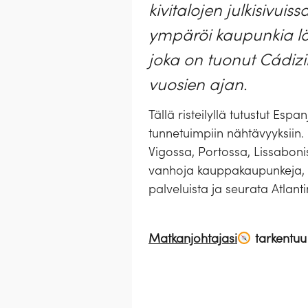
kivitalojen julkisivuis
ympäröi kaupunkia lä
joka on tuonut Cádizii
vuosien ajan.
Tällä risteilyllä tutustut Es
tunnetuimpiin nähtävyyksiin. 
Vigossa, Portossa, Lissabonis
vanhoja kauppakaupunkeja, lin
palveluista ja seurata Atlan
Matkanjohtajasi
tarkentu