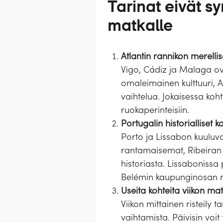
Tarinat eivät s
matkalle
Atlantin rannikon merellis
Vigo, Cádiz ja Malaga ova
omaleimainen kulttuuri, 
vaihtelua. Jokaisessa koht
ruokaperinteisiin.
Portugalin historialliset 
Porto ja Lissabon kuuluv
rantamaisemat, Ribeiran 
historiasta. Lissabonissa
Belémin kaupunginosan r
Useita kohteita viikon mat
Viikon mittainen risteily t
vaihtamista. Päivisin voi