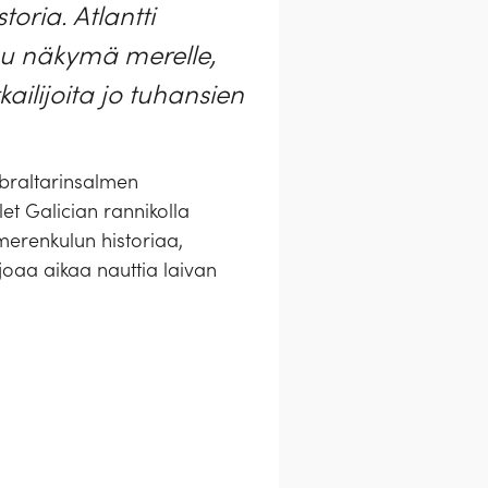
toria. Atlantti
uu näkymä merelle,
ailijoita jo tuhansien
Gibraltarinsalmen
let Galician rannikolla
merenkulun historiaa,
rjoaa aikaa nauttia laivan