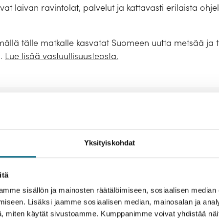
at laivan ravintolat, palvelut ja kattavasti erilaista oh
ällä tälle matkalle kasvatat Suomeen uutta metsää ja ty
a.
Lue lisää vastuullisuusteosta.
ut
Majoitus
Hyvä tietää
Tekniset tiedot ja laivakartta
le ystäväporukalla
Yksityiskohdat
nnakkoon lisämaksullinen Kristinan retkipaketti. Retke
ennuksella
lisoppaan kanssa ja tulkataan suomeksi.
itä
aljon tutustumiskohteissa, joten osallistujilta edellytetää
mme sisällön ja mainosten räätälöimiseen, sosiaalisen median
 mukaan hyvät jalkineet!
iseen. Lisäksi jaamme sosiaalisen median, mainosalan ja analy
€ / hlö
sopii.
lyttää vähimmäisosallistujamäärää (10 hlöä). Retkille v
, miten käytät sivustoamme. Kumppanimme voivat yhdistää näitä t