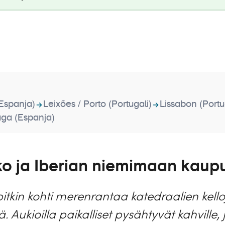
(Espanja)
Leixões / Porto (Portugali)
Lissabon (Portu
ga (Espanja)
kko ja Iberian niemimaan kaup
pitkin kohti merenrantaa katedraalien kell
 Aukioilla paikalliset pysähtyvät kahville,