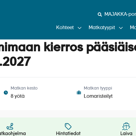
MAJAKKA-port
Kohteet
Matkatyypit
Ma
mimaan kierros pääsiäi
.2027
Matkan kesto
Matkan tyyppi
8 yötä
Lomaristeilyt
tkaohjelma
Hintatiedot
Laiva