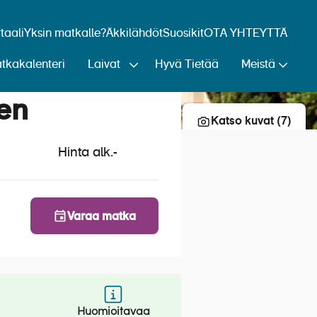
aali
Yksin matkalle?
Äkkilähdöt
Suosikit
OTA YHTEYTTÄ
tkakalenteri
Laivat
Hyvä Tietää
Meistä
Lisää risteily suosikkeihin
sen
Katso kuvat (7)
Hinta alk.
-
Varaa matka
Huomioitavaa