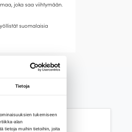
jelmaa, joka saa viihtymään.
öllistät suomalaisia
Tietoja
t tehdään yhdessä
n normaalia liikuntakykyä.
 ominaisuuksien tukemiseen
30 € /
tiikka-alan
oidaan ottaa vain rajoitettu
ietoja muihin tietoihin, joita