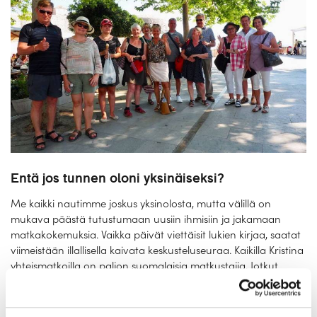
Entä jos tunnen oloni yksinäiseksi?
Me kaikki nautimme joskus yksinolosta, mutta välillä on
mukava päästä tutustumaan uusiin ihmisiin ja jakamaan
matkakokemuksia. Vaikka päivät viettäisit lukien kirjaa, saatat
viimeistään illallisella kaivata keskusteluseuraa. Kaikilla Kristina
yhteismatkoilla on paljon suomalaisia matkustajia. Jotkut
matkat ovat kokonaisvaltaisia Oma laiva -risteilyjä, jolloin
laiva on varattu vain Kristinan asiakkaille. Tämä helpottaa
kielitaidotonta yksinmatkustajaa, kun kaikki kanssamatkustajat