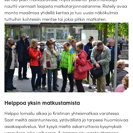
nauttii varmasti laajasta matkatarjonnastamme. Risteily avaa
monta maailmaa yhdellä kertaa ja tuo uusia näkökulmia
tuttuihin kohteisiin meritse tai jokia pitkin matkaten.
Helppoa yksin matkustamista
Helppo lomailu alkaa jo Kristinan yhteismatkaa varatessa.
Saat meiltä asiantuntevaa, ystävällistä ja tarpeesi huomioivaa
asiakaspalvelua. Voit kysyä mieltä askarruttavia kysymyksiä
varauksen joka vaiheessa. Autamme sinua toteuttamaan