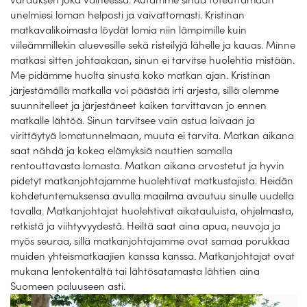
unelmiesi loman helposti ja vaivattomasti. Kristinan
matkavalikoimasta löydät lomia niin lämpimille kuin
viileämmillekin aluevesille sekä risteilyjä lähelle ja kauas. Minne
matkasi sitten johtaakaan, sinun ei tarvitse huolehtia mistään.
Me pidämme huolta sinusta koko matkan ajan. Kristinan
järjestämällä matkalla voi päästää irti arjesta, sillä olemme
suunnitelleet ja järjestäneet kaiken tarvittavan jo ennen
matkalle lähtöä. Sinun tarvitsee vain astua laivaan ja
virittäytyä lomatunnelmaan, muuta ei tarvita. Matkan aikana
saat nähdä ja kokea elämyksiä nauttien samalla
rentouttavasta lomasta. Matkan aikana arvostetut ja hyvin
pidetyt matkanjohtajamme huolehtivat matkustajista. Heidän
kohdetuntemuksensa avulla maailma avautuu sinulle uudella
tavalla. Matkanjohtajat huolehtivat aikatauluista, ohjelmasta,
retkistä ja viihtyvyydestä. Heiltä saat aina apua, neuvoja ja
myös seuraa, sillä matkanjohtajamme ovat samaa porukkaa
muiden yhteismatkaajien kanssa kanssa. Matkanjohtajat ovat
mukana lentokentältä tai lähtösatamasta lähtien aina
Suomeen paluuseen asti.