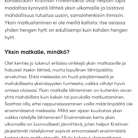
kahdestaan? Kristinan Yhteismaktat ovat helpoin tapa
Laivat
madaltaa kynnystä lähteä yksin ulkomaille ja loistava
mahdollisuus tutustua uusiin, samanhenkisiin ihmisiin.
Hyvä tietää
Yksin matkustaminen ei ole meillä kallista: itse asiassa
yhden hengen hytti on edullisempi kuin kahden hengen
Meistä
hytti.
Yksin matkalle, minäkö?
Olet kenties jo lukenut erilaisia vinkkejä yksin matkaaville ja
haluaisit itsekin lähteä, mutta lopullinen lähtöpäätös
arveluttaa. Ehkä mielessäsi on huoli pärjäämisestä ja
mahdollisesta yksinäisyyden tunteesta, vaikka viihdyt hyvin
omissa oloissasi. Yksin matkalle lähteminen on kuitenkin aivan
yhtä mahdollista kuin kaksin tai porukalla matkustaminen.
Saattaa olla, ettei reppureissaaminen vailla määränpäätä ole
ensimmäisenä mielessäsi. Miltä sen sijaan kuulostaa yksin
vaikka risteilylle lähteminen? Ensimmäinen kerta yksin
ulkomailla on luonnollisesti jännittävä, joten helpot Kristinan
järjestämät risteilylomat sopivat erinomaisesti ensimmäistä
kertaa yksin matkustavalle. Myös kokenut yksinmatkaaja