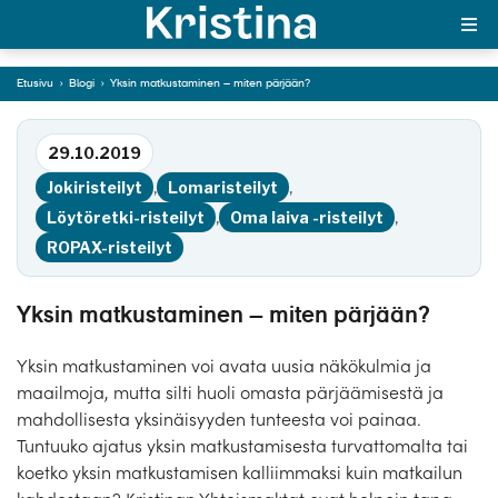
miten pärjään?
Etusivu
›
Blogi
›
Yksin matkustaminen – miten pärjään?
Siirry tekstiin
MAJAKKA-portaali
29.10.2019
Yksin matkalle?
Jokiristeilyt
,
Lomaristeilyt
,
Äkkilähdöt
Löytöretki-risteilyt
,
Oma laiva -risteilyt
,
ROPAX-risteilyt
Suosikit
OTA YHTEYTTÄ
Yksin matkustaminen – miten pärjään?
Kohteet
Yksin matkustaminen voi avata uusia näkökulmia ja
maailmoja, mutta silti huoli omasta pärjäämisestä ja
Matkatyypit
mahdollisesta yksinäisyyden tunteesta voi painaa.
Tuntuuko ajatus yksin matkustamisesta turvattomalta tai
Matkakalenteri
koetko yksin matkustamisen kalliimmaksi kuin matkailun