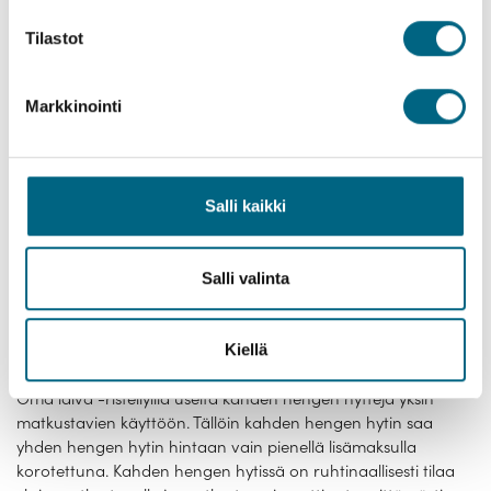
Tilastot
Markkinointi
Kristina Cruises -risteilyiltä löytyy joustava tarjonta yhden
hengen hyttejä ilman nais- ja miespaikkoja. Yhden hengen
Salli kaikki
hytit ovat meillä edullisempia kuin kahden hengen hytit. Yksin
matkustaminen ei siis ole kalliimpaa kuin kahden hengen
hytissä majoittuminen. Kaksin matkustaessa kustannukset
Salli valinta
jaetaan usein kahden hengen kesken, jolloin pareittain
matkustus näyttäytyy ensikatsomalta edullisempana.
Todellisuudessa yksin matkustava maksaa matkastaan
Kiellä
kuitenkin vähemmän kuin esimerkiksi pariskunta. Varaamme
Oma laiva -risteilyillä useita kahden hengen hyttejä yksin
matkustavien käyttöön. Tällöin kahden hengen hytin saa
yhden hengen hytin hintaan vain pienellä lisämaksulla
korotettuna. Kahden hengen hytissä on ruhtinaallisesti tilaa