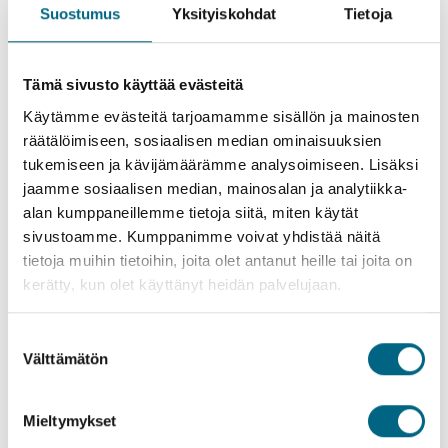
Suostumus
Yksityiskohdat
Tietoja
puhuvat suomea. Voit jo matkaa varatessa miettiä, haluatko
matkata vain suomalaisessa seurassa vai haluaisitko nauttia
kansainvälisestä tunnelmasta ja päästä harjoittamaan
kielitaitoasi. Kristinan yhteismatkaajat ovat hyvin välittömiä ja
Tämä sivusto käyttää evästeitä
helposti lähestyttäviä. Pitkän kokemuksemme mukaan kukaan
Käytämme evästeitä tarjoamamme sisällön ja mainosten
ei jää yksin risteilyllämme. Olemme kuulleet monista
räätälöimiseen, sosiaalisen median ominaisuuksien
matkoillamme syntyneistä ystävyyssuhteista. Voit kuitenkin olla
tukemiseen ja kävijämäärämme analysoimiseen. Lisäksi
oma itsesi ja juuri niin yhteisöllinen kuin haluat. Voit viettää
jaamme sosiaalisen median, mainosalan ja analytiikka-
runsaasti aikaa yksin, mutta halutessasi saat aina seuraa
alan kumppaneillemme tietoja siitä, miten käytät
muista matkustajista ja matkanjohtajistamme. Yhteisöllisyys on
loppujen lopuksi tunne, ei välttämättä jatkuvaa yhdessä
sivustoamme. Kumppanimme voivat yhdistää näitä
tekemistä. Jo tietoisuus lähellä olevista ihmisistä voi poistaa
tietoja muihin tietoihin, joita olet antanut heille tai joita on
kokemusta yksinäisyyden tunteesta.
kerätty, kun olet käyttänyt heidän palvelujaan.
Lue myös: Miten pärjään ulkomailla, kun en osaa
Suostumuksen
kieliä?
Välttämätön
valinta
Mieltymykset