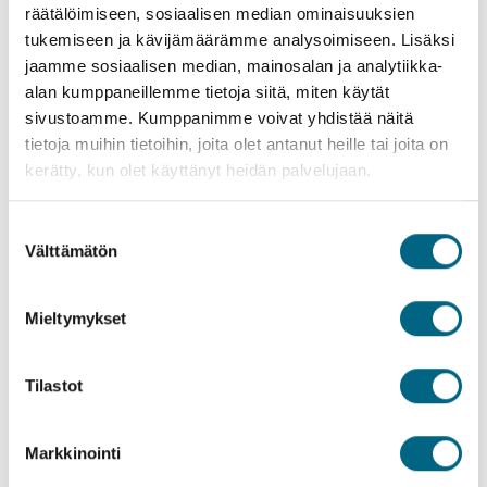
räätälöimiseen, sosiaalisen median ominaisuuksien
ladataan vesivoimalla.
tukemiseen ja kävijämäärämme analysoimiseen. Lisäksi
jaamme sosiaalisen median, mainosalan ja analytiikka-
alan kumppaneillemme tietoja siitä, miten käytät
sivustoamme. Kumppanimme voivat yhdistää näitä
tietoja muihin tietoihin, joita olet antanut heille tai joita on
kerätty, kun olet käyttänyt heidän palvelujaan.
Suostumuksen
Välttämätön
valinta
Mieltymykset
Kaksi päivää Saksassa hiihtolomamatkalla
Tilastot
Omatoiminen, maata pitkin tehtävä Saksan matka on
erinomainen vaihtoehto hiihtolomamatkaksi. ROPAX-risteilyn
Markkinointi
ja kaupunkiloman ihastuttava yhdistelmä tutustuttaa koko
perheen Lyypekin ja Hampurin upeaan historiaan ja