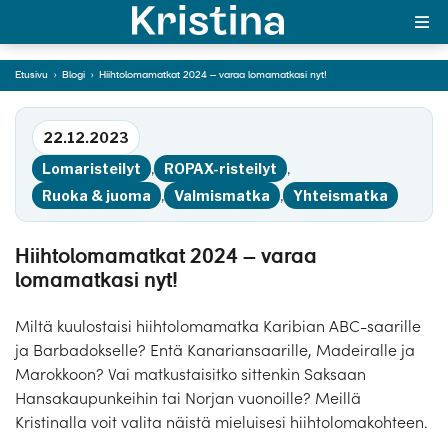
– varaa lomamatkasi
nyt!
Etusivu
›
Blogi
›
Hiihtolomamatkat 2024 – varaa lomamatkasi nyt!
Siirry tekstiin
MAJAKKA-portaali
22.12.2023
Yksin matkalle?
Lomaristeilyt
,
ROPAX-risteilyt
,
Äkkilähdöt
Ruoka & juoma
,
Valmismatka
,
Yhteismatka
Suosikit
Hiihtolomamatkat 2024 – varaa
lomamatkasi nyt!
OTA YHTEYTTÄ
Kohteet
Miltä kuulostaisi hiihtolomamatka Karibian ABC-saarille
ja Barbadokselle? Entä Kanariansaarille, Madeiralle ja
Matkatyypit
Marokkoon? Vai matkustaisitko sittenkin Saksaan
Hansakaupunkeihin tai Norjan vuonoille? Meillä
Matkakalenteri
Kristinalla voit valita näistä mieluisesi hiihtolomakohteen.