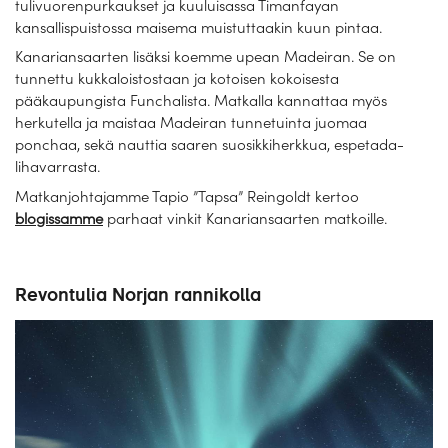
tulivuorenpurkaukset ja kuuluisassa Timanfayan
kansallispuistossa maisema muistuttaakin kuun pintaa.
Kanariansaarten lisäksi koemme upean Madeiran. Se on
tunnettu kukkaloistostaan ja kotoisen kokoisesta
pääkaupungista Funchalista. Matkalla kannattaa myös
herkutella ja maistaa Madeiran tunnetuinta juomaa
ponchaa, sekä nauttia saaren suosikkiherkkua, espetada-
lihavarrasta.
Matkanjohtajamme Tapio ”Tapsa” Reingoldt kertoo
blogissamme
parhaat vinkit Kanariansaarten matkoille.
Revontulia Norjan rannikolla