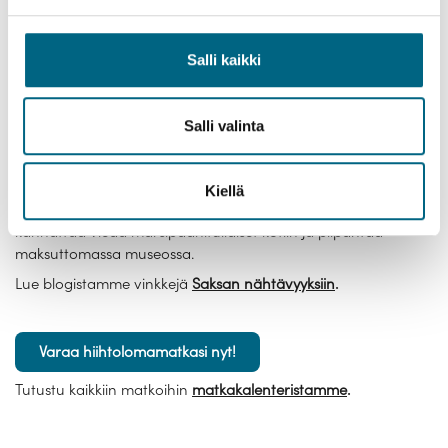
nykypäivään.
Hampuri on kohde, jossa riittää koettavaa, mutta
Salli kaikki
hiihtolomalaisten kannattaa piipahtaa vanhassa
varastokaupungissa Speicherstadtissa. Sieltä löytyy myös
suosittu käyntikohde: pienoisrautatie Miniatur Wunderland.
Salli valinta
Alue on Unescon maailmanperintökohdetta ja monien
matkaajien suosiossa.
Lyypekissä kannattaa vierailla vanhan kaupungin lisäksi
Kiellä
marsipaanikahvilassa ja -museossa. Niedereggerin kahvilasta
kannattaa viedä marsipaanituliaiset kotiin ja piipahtaa
maksuttomassa museossa.
Lue blogistamme vinkkejä
Saksan nähtävyyksiin
.
Varaa hiihtolomamatkasi nyt!
Tutustu kaikkiin matkoihin
matkakalenteristamme
.