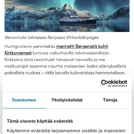
Revontulia talvisessa Norjassa ©HavilaVoyages
Hurtigrutenin perinteikäs
merireitti Bergenistä kohti
Kirkkoniemeä
lumoaa vaikuttavilla talvimaisemillaan.
Kirkkaina öinä revontulet tanssivat taivaalla ja me
matkustajat saamme nauttia maisemien lisäksi elämyksellistä
paikallista ruokaa – tällä laivalla kulinaristeja hemmotellaan.
Reitin varrelle osuu lukuisia rannikkokaupunkeja ja
pikkupaikkakuntia, joten joka päivä voit halutessasi viettää
aikaa hetken myös maissa.
Suostumus
Yksityiskohdat
Tietoja
Norjan vuonoristeilyt risteillään Havila Voyages -varustamon
risteilylaivoilla, jotka on suunniteltu seilaamaan Hurtigrutenia.
Laivat on rakennettu mahdollisimman ympäristöystävällisiä
ratkaisuja hyödyntäen; alukset ovat vähäpäästöisiä
Tämä sivusto käyttää evästeitä
hybridilaivoja, jotka käyttävät pääpolttoaineenaan
Käytämme evästeitä tarjoamamme sisällön ja mainosten
nesteytettyä maakaasua. Laivoissa on myös sähköakut, jotka