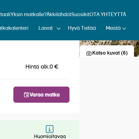
aali
Yksin matkalle?
Äkkilähdöt
Suosikit
OTA YHTEYTTÄ
tkakalenteri
Laivat
Hyvä Tietää
Meistä
Lisää risteily suosikkeihin
Katso kuvat (6)
Hinta alk.
0 €
Varaa matka
Huomioitavaa