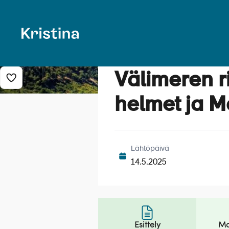
Välimeren r
Lisää risteily suosikkeihin
helmet ja M
Lähtöpäivä
14.5.2025
Esittely
Ma