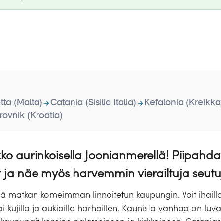
etta (Malta)
Catania (Sisilia Italia)
Kefalonia (Kreikka
ovnik (Kroatia)
kko aurinkoisella Joonianmerellä! Piipahd
t ja näe myös harvemmin vierailtuja seutu
ä matkan komeimman linnoitetun kaupungin. Voit ihailla
ai kujilla ja aukioilla harhaillen. Kaunista vanhaa on l