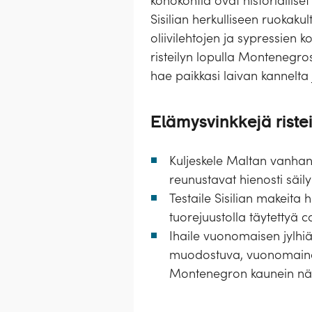
kohokohtia ovat historiallise
Sisilian herkulliseen ruokaku
oliivilehtojen ja sypressie
risteilyn lopulla Montenegro
hae paikkasi laivan kannelta 
Elämysvinkkejä ristei
Kuljeskele Maltan vanhan 
reunustavat hienosti säily
Testaile Sisilian makeita 
tuorejuustolla täytettyä c
Ihaile vuonomaisen jylhiä
muodostuva, vuonomainen
Montenegron kaunein näh