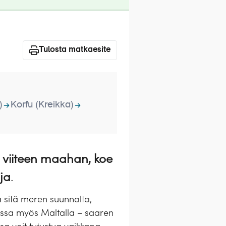
Tulosta matkaesite
)
Korfu (Kreikka)
a viiteen maahan, koe
ja
.
 sitä meren suunnalta,
uvassa myös Maltalla – saaren