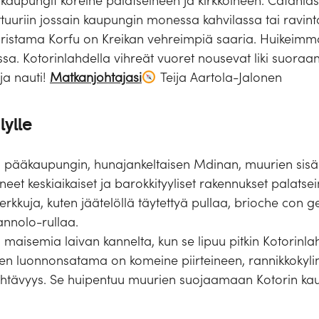
t kaupungit koreine palatseineen ja kirkkoineen. Catania
lttuuriin jossain kaupungin monessa kahvilassa tai ravint
n koristama Korfu on Kreikan vehreimpiä saaria. Huikei
ssa. Kotorinlahdella vihreät vuoret nousevat liki suoraa
ja nauti!
Matkanjohtajasi
Teija Aartola-Jalonen
lylle
pääkaupungin, hunajankeltaisen Mdinan, muurien sisällä.
neet keskiaikaiset ja barokkityyliset rakennukset palatsei
herkkuja, kuten jäätelöllä täytettyä pullaa, brioche con g
annolo-rullaa.
 maisemia laivan kannelta, kun se lipuu pitkin Kotorinl
 luonnonsatama on komeine piirteineen, rannikkokyli
tävyys. Se huipentuu muurien suojaamaan Kotorin kau