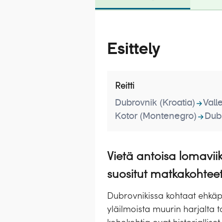
Esittely
Reitti
Dubrovnik (Kroatia)
Vall
Kotor (Montenegro)
Dubr
Vietä antoisa lomavii
suositut matkakohtee
Dubrovnikissa kohtaat ehkäp
yläilmoista muurin harjalta t