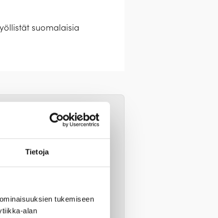
öllistät suomalaisia
, kun valitset ensin
t tehdään yhdessä
n valintaan.
Tietoja
n normaalia liikuntakykyä.
ä
rä osallistujia. Muutokset
 ominaisuuksien tukemiseen
tiikka-alan