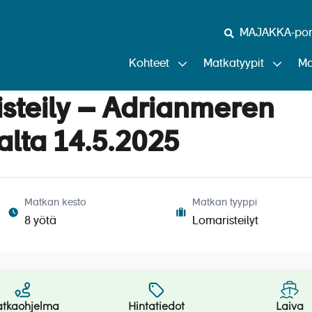
MAJAKKA-port
Kohteet
Matkatyypit
Ma
isteily – Adrianmeren
alta 14.5.2025
Matkan kesto
Matkan tyyppi
8 yötä
Lomaristeilyt
tkaohjelma
Hintatiedot
Laiva