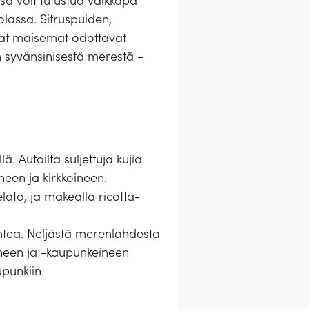
ssa voit tutustua vaikkapa
olassa. Sitruspuiden,
mmat maisemat odottavat
n syvänsinisestä merestä –
 Autoilta suljettuja kujia
neen ja kirkkoineen.
elato, ja makealla ricotta-
ahtea. Neljästä merenlahdesta
neen ja -kaupunkeineen
punkiin.