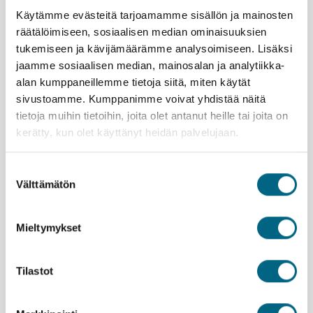
Käytämme evästeitä tarjoamamme sisällön ja mainosten
viihdeohjelman merkeissä sekä
räätälöimiseen, sosiaalisen median ominaisuuksien
aurinkokannella lekotellen. Oma hieno
tukemiseen ja kävijämäärämme analysoimiseen. Lisäksi
ohjelmanumeronsa on seurata laivan
jaamme sosiaalisen median, mainosalan ja analytiikka-
kannella satamasta lähtöä ja uuteen
alan kumppaneillemme tietoja siitä, miten käytät
sivustoamme. Kumppanimme voivat yhdistää näitä
kohteeseen saapumista.
tietoja muihin tietoihin, joita olet antanut heille tai joita on
kerätty, kun olet käyttänyt heidän palvelujaan.
Suostumuksen
Välttämätön
valinta
Lähtemällä tälle matkalle kasvatat Suomeen uutta
metsää ja työllistät suomalaisia nuoria.
Lue lisää
Mieltymykset
vastuullisuusteosta.
Marella Voyager
Tilastot
Varausohje
Palvelut
ETU! |
Kristinan yhteismatkalle ystäväporukalla
Voit tarkastella matkan kokonaishintaa ennen
Majoitus