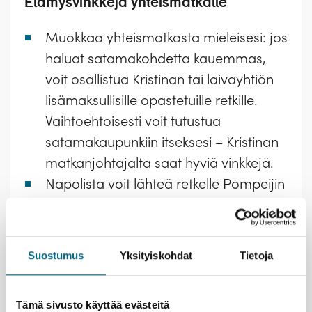
Elämysvinkkejä yhteismatkalle
Muokkaa yhteismatkasta mieleisesi: jos
haluat satamakohdetta kauemmas,
voit osallistua Kristinan tai laivayhtiön
lisämaksullisille opastetuille retkille.
Vaihtoehtoisesti voit tutustua
satamakaupunkiin itseksesi – Kristinan
matkanjohtajalta saat hyviä vinkkejä.
Napolista voit lähteä retkelle Pompeijin
huikeaan rauniokaupunkiin. Toisaalta
myös itse Napoli on kiehtova; sen
historiallinen keskusta on Euroopan
Suostumus
Yksityiskohdat
Tietoja
laajimpia ja Unescon
maailmanperintökohde.
Tämä sivusto käyttää evästeitä
Rentoudu laivalla hyvän ruoan ja