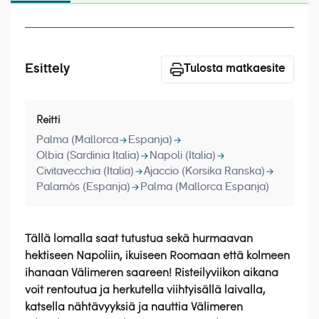
Laivat
Hyvä tietää
Esittely
Meistä
Tulosta matkaesite
Reitti
Palma (Mallorca
Espanja)
Olbia (Sardinia Italia)
Napoli (Italia)
Civitavecchia (Italia)
Ajaccio (Korsika Ranska)
Palamós (Espanja)
Palma (Mallorca Espanja)
Tällä lomalla saat tutustua sekä hurmaavan
hektiseen Napoliin, ikuiseen Roomaan että kolmeen
ihanaan Välimeren saareen! Risteilyviikon aikana
voit rentoutua ja herkutella viihtyisällä laivalla,
katsella nähtävyyksiä ja nauttia Välimeren