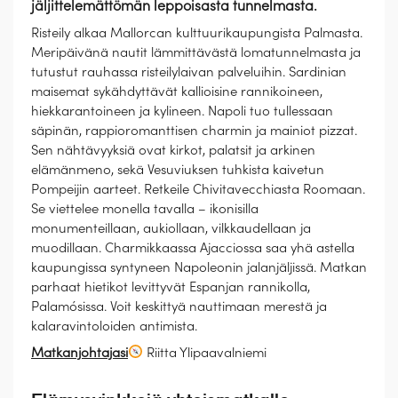
jäljittelemättömän leppoisasta tunnelmasta.
Risteily alkaa Mallorcan kulttuurikaupungista Palmasta.
Meripäivänä nautit lämmittävästä lomatunnelmasta ja
tutustut rauhassa risteilylaivan palveluihin. Sardinian
maisemat sykähdyttävät kallioisine rannikoineen,
hiekkarantoineen ja kylineen. Napoli tuo tullessaan
säpinän, rappioromanttisen charmin ja mainiot pizzat.
Sen nähtävyyksiä ovat kirkot, palatsit ja arkinen
elämänmeno, sekä Vesuviuksen tuhkista kaivetun
Pompeijin aarteet. Retkeile Chivitavecchiasta Roomaan.
Se viettelee monella tavalla – ikonisilla
monumenteillaan, aukiollaan, vilkkaudellaan ja
muodillaan. Charmikkaassa Ajacciossa saa yhä astella
kaupungissa syntyneen Napoleonin jalanjäljissä. Matkan
parhaat hietikot levittyvät Espanjan rannikolla,
Palamósissa. Voit keskittyä nauttimaan merestä ja
kalaravintoloiden antimista.
Matkanjohtajasi
Riitta Ylipaavalniemi