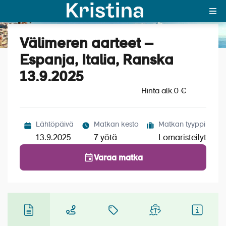
Välimeren aarteet –
Katso kuvat (5)
MAJAKKA-portaali
Espanja, Italia, Ranska
13.9.2025
Yksin matkalle?
Hinta alk.
0 €
Äkkilähdöt
Suosikit
Lähtöpäivä
Matkan kesto
Matkan tyyppi
13.9.2025
7 yötä
Lomaristeilyt
OTA YHTEYTTÄ
Varaa matka
Kohteet
Matkatyypit
Matkakalenteri