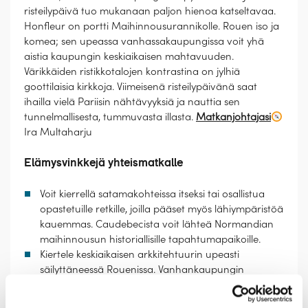
risteilypäivä tuo mukanaan paljon hienoa katseltavaa.
Honfleur on portti Maihinnousurannikolle. Rouen iso ja
komea; sen upeassa vanhassakaupungissa voit yhä
aistia kaupungin keskiaikaisen mahtavuuden.
Värikkäiden ristikkotalojen kontrastina on jylhiä
goottilaisia kirkkoja. Viimeisenä risteilypäivänä saat
ihailla vielä Pariisin nähtävyyksiä ja nauttia sen
tunnelmallisesta, tummuvasta illasta.
Matkanjohtajasi
Ira Multaharju
Elämysvinkkejä yhteismatkalle
Voit kierrellä satamakohteissa itseksi tai osallistua
opastetuille retkille, joilla pääset myös lähiympäristöä
kauemmas. Caudebecista voit lähteä Normandian
maihinnousun historiallisille tapahtumapaikoille.
Kiertele keskiaikaisen arkkitehtuurin upeasti
säilyttäneessä Rouenissa. Vanhankaupungin
sydämessä on upea goottilainen katedraali, jonka
julkisivua Claude Monet maalasi uudestaan ja