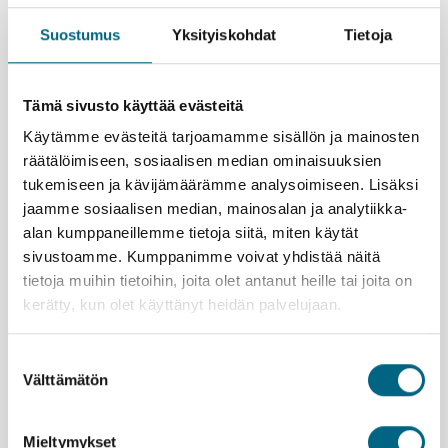
uudestaan.
Useat Pariisin tärkeimmistä nähtävyyksistä sijaitsevat
Suostumus
Yksityiskohdat
Tietoja
Seinen varrella tai sen välittömässä läheisyydessä.
Joen rannat kuuluvat myös Unescon
maailmanperintöluetteloon. Viimeisenä iltana
Tämä sivusto käyttää evästeitä
jokilaiva lipuu halki yövalaistun kaupungin, mikäli
Käytämme evästeitä tarjoamamme sisällön ja mainosten
veden korkeus sen sallii.
räätälöimiseen, sosiaalisen median ominaisuuksien
tukemiseen ja kävijämäärämme analysoimiseen. Lisäksi
jaamme sosiaalisen median, mainosalan ja analytiikka-
alan kumppaneillemme tietoja siitä, miten käytät
sivustoamme. Kumppanimme voivat yhdistää näitä
tietoja muihin tietoihin, joita olet antanut heille tai joita on
Lähtemällä tälle matkalle kasvatat Suomeen uutta
kerätty, kun olet käyttänyt heidän palvelujaan.
metsää ja työllistät suomalaisia nuoria.
Lue lisää
vastuullisuusteosta.
Suostumuksen
Esittely
Välttämätön
valinta
Varausohje
Palvelut
ETU! |
Kristinan yhteismatkalle ystäväporukalla
Voit tarkastella matkan kokonaishintaa ennen
Majoitus
matkustajatietojen täyttämistä, kun valitset ensin
Mieltymykset