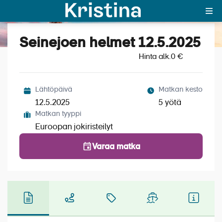
Seinejoen helmet 12.5.2025
Katso kuvat (5)
MAJAKKA-portaali
Hinta alk.
0 €
Yksin matkalle?
Lähtöpäivä
Matkan kesto
Äkkilähdöt
12.5.2025
5 yötä
Matkan tyyppi
Suosikit
Euroopan jokiristeilyt
OTA YHTEYTTÄ
Varaa matka
Kohteet
Matkatyypit
Matkakalenteri