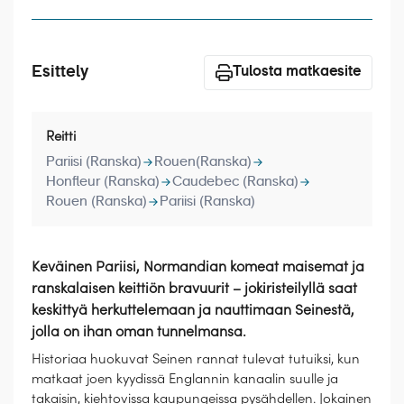
Laivat
Hyvä tietää
Esittely
Tulosta matkaesite
Meistä
Reitti
Pariisi (Ranska)
Rouen(Ranska)
Honfleur (Ranska)
Caudebec (Ranska)
Rouen (Ranska)
Pariisi (Ranska)
Keväinen Pariisi, Normandian komeat maisemat ja
ranskalaisen keittiön bravuurit – jokiristeilyllä saat
keskittyä herkuttelemaan ja nauttimaan Seinestä,
jolla on ihan oman tunnelmansa.
Historiaa huokuvat Seinen rannat tulevat tutuiksi, kun
matkaat joen kyydissä Englannin kanaalin suulle ja
takaisin, kiehtovissa kaupungeissa pysähdellen. Jokainen