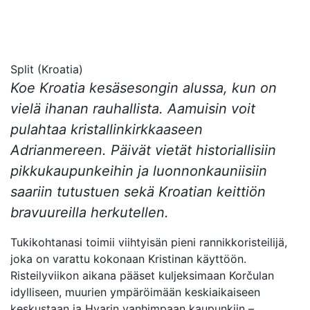
Split (Kroatia)
Koe Kroatia kesäsesongin alussa, kun on
vielä ihanan rauhallista. Aamuisin voit
pulahtaa kristallinkirkkaaseen
Adrianmereen. Päivät vietät historiallisiin
pikkukaupunkeihin ja luonnonkauniisiin
saariin tutustuen sekä Kroatian keittiön
bravuureilla herkutellen.
Tukikohtanasi toimii viihtyisän pieni rannikkoristeilijä,
joka on varattu kokonaan Kristinan käyttöön.
Risteilyviikon aikana pääset kuljeksimaan Korčulan
idylliseen, muurien ympäröimään keskiaikaiseen
keskustaan ja Hvarin vanhimpaan kaupunkiin –