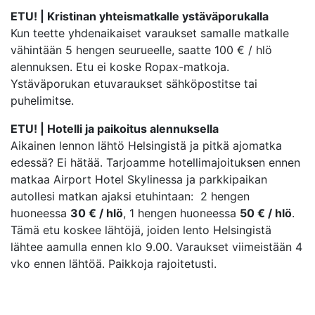
ETU! |
Kristinan yhteismatkalle ystäväporukalla
Kun teette yhdenaikaiset varaukset samalle matkalle
vähintään 5 hengen seurueelle, saatte 100 € / hlö
alennuksen. Etu ei koske Ropax-matkoja.
Ystäväporukan etuvaraukset sähköpostitse tai
puhelimitse.
ETU! | Hotelli ja paikoitus alennuksella
Aikainen lennon lähtö Helsingistä ja pitkä ajomatka
edessä? Ei hätää. Tarjoamme hotellimajoituksen ennen
matkaa Airport Hotel Skylinessa ja parkkipaikan
autollesi matkan ajaksi etuhintaan: 2 hengen
huoneessa
30 € / hlö
, 1 hengen huoneessa
50 € / hlö
.
Tämä etu koskee lähtöjä, joiden lento Helsingistä
lähtee aamulla ennen klo 9.00. Varaukset viimeistään 4
vko ennen lähtöä. Paikkoja rajoitetusti.