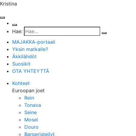
Kristina
Hae:
MAJAKKA-portaali
Yksin matkalle?
Äkkilähdöt
Suosikit
OTA YHTEYTTÄ
Kohteet
Euroopan joet
Rein
Tonava
Seine
Mosel
Douro
Bargeristeilyt