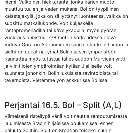
niemi. Valkoinen hiekkaranta, jonka kärjen muoto
muuttuu tuulen ja veden mukana. Bol on tyypillinen
kalastajakylä, joka on säilyttänyt luonteensa, vaikka on
suosittu matkailukohde. Voit kuljeskella
rantapromenadilla tai kävelykadulla, myös pyörän
vuokraus onnistuu. 778 metrin korkeudessa oleva
Vidova Gora on Adrianmeren saarten korkein huippu ja
sieltä on upeat näkymät Boliin ja sen ympäristöön.
Kannattaa myös tutustua lähes autioon Murvican yrtti-
ja viinitilojen ympäröimään kylään .Ilalliselle voit
suunnata johonkin Bolin lukuisista ravintoloista tai
tavernoista. Vietämme yön ankkurissa Bolissa.
Perjantai 16.5. Bol – Split (A,L)
Viimeisenä risteilypäivänä voit nauttia rentoutumisesta
ja uimisesta Bracin hiljaisissa poukamissa ennen
paluuta Splitiin. Split on Kroatian toiseksi suurin