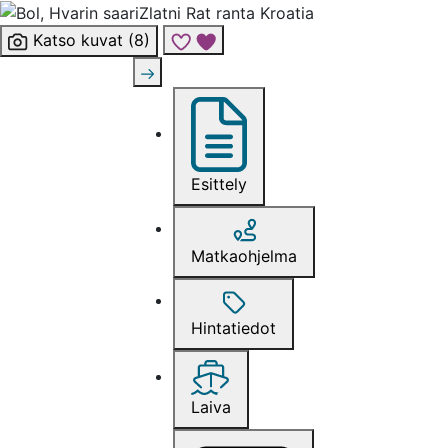
Katso kuvat (8)
Lisää risteily suosikkeihin
Esittely
Matkaohjelma
Hintatiedot
Laiva