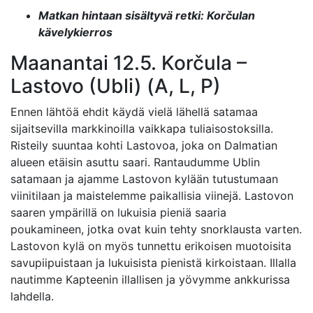
Matkan hintaan sisältyvä retki: Korčulan
kävelykierros
Maanantai 12.5. Korčula –
Lastovo (Ubli) (A, L, P)
Ennen lähtöä ehdit käydä vielä lähellä satamaa
sijaitsevilla markkinoilla vaikkapa tuliaisostoksilla.
Risteily suuntaa kohti Lastovoa, joka on Dalmatian
alueen etäisin asuttu saari. Rantaudumme Ublin
satamaan ja ajamme Lastovon kylään tutustumaan
viinitilaan ja maistelemme paikallisia viinejä. Lastovon
saaren ympärillä on lukuisia pieniä saaria
poukamineen, jotka ovat kuin tehty snorklausta varten.
Lastovon kylä on myös tunnettu erikoisen muotoisita
savupiipuistaan ja lukuisista pienistä kirkoistaan. Illalla
nautimme Kapteenin illallisen ja yövymme ankkurissa
lahdella.