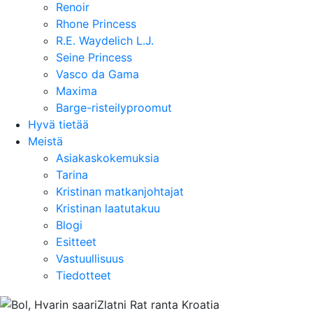
Renoir
Rhone Princess
R.E. Waydelich L.J.
Seine Princess
Vasco da Gama
Maxima
Barge-risteilyproomut
Hyvä tietää
Meistä
Asiakaskokemuksia
Tarina
Kristinan matkanjohtajat
Kristinan laatutakuu
Blogi
Esitteet
Vastuullisuus
Tiedotteet