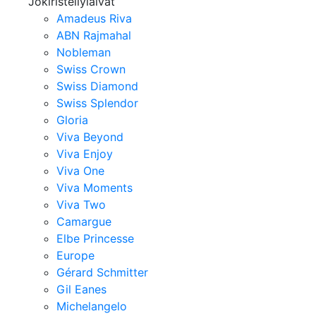
Jokiristeilylaivat
Amadeus Riva
ABN Rajmahal
Nobleman
Swiss Crown
Swiss Diamond
Swiss Splendor
Gloria
Viva Beyond
Viva Enjoy
Viva One
Viva Moments
Viva Two
Camargue
Elbe Princesse
Europe
Gérard Schmitter
Gil Eanes
Michelangelo