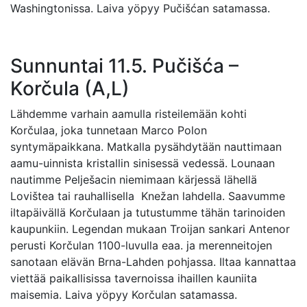
Washingtonissa. Laiva yöpyy Pučišćan satamassa.
Sunnuntai 11.5. Pučišća –
Korčula (A,L)
Lähdemme varhain aamulla risteilemään kohti
Korčulaa, joka tunnetaan Marco Polon
syntymäpaikkana. Matkalla pysähdytään nauttimaan
aamu-uinnista kristallin sinisessä vedessä. Lounaan
nautimme Pelješacin niemimaan kärjessä lähellä
Lovištea tai rauhallisella Knežan lahdella. Saavumme
iltapäivällä Korčulaan ja tutustumme tähän tarinoiden
kaupunkiin. Legendan mukaan Troijan sankari Antenor
perusti Korčulan 1100-luvulla eaa. ja merenneitojen
sanotaan elävän Brna-Lahden pohjassa. Iltaa kannattaa
viettää paikallisissa tavernoissa ihaillen kauniita
maisemia. Laiva yöpyy Korčulan satamassa.