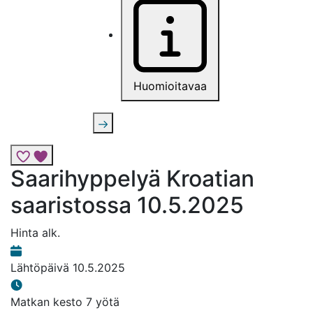
Huomioitavaa
Lisää risteily suosikkeihin
Saarihyppelyä Kroatian
saaristossa 10.5.2025
Hinta alk.
Lähtöpäivä
10.5.2025
Matkan kesto
7 yötä