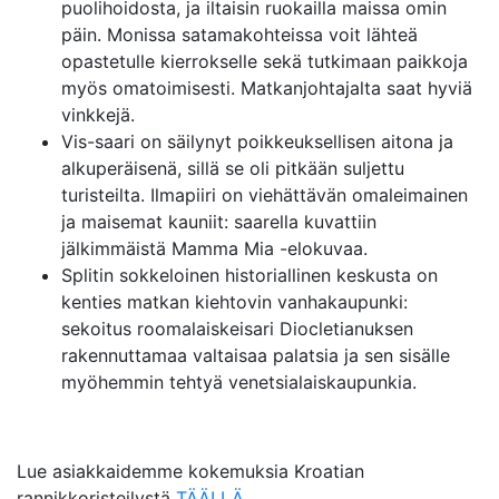
puolihoidosta, ja iltaisin ruokailla maissa omin
päin. Monissa satamakohteissa voit lähteä
opastetulle kierrokselle sekä tutkimaan paikkoja
myös omatoimisesti. Matkanjohtajalta saat hyviä
vinkkejä.
Vis-saari on säilynyt poikkeuksellisen aitona ja
alkuperäisenä, sillä se oli pitkään suljettu
turisteilta. Ilmapiiri on viehättävän omaleimainen
ja maisemat kauniit: saarella kuvattiin
jälkimmäistä Mamma Mia -elokuvaa.
Splitin sokkeloinen historiallinen keskusta on
kenties matkan kiehtovin vanhakaupunki:
sekoitus roomalaiskeisari Diocletianuksen
rakennuttamaa valtaisaa palatsia ja sen sisälle
myöhemmin tehtyä venetsialaiskaupunkia.
Lue asiakkaidemme kokemuksia Kroatian
rannikkoristeilystä
TÄÄLLÄ