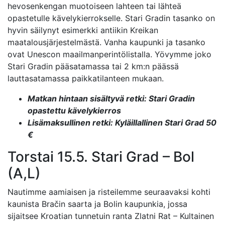
hevosenkengan muotoiseen lahteen tai lähteä
opastetulle kävelykierrokselle. Stari Gradin tasanko on
hyvin säilynyt esimerkki antiikin Kreikan
maatalousjärjestelmästä. Vanha kaupunki ja tasanko
ovat Unescon maailmanperintölistalla. Yövymme joko
Stari Gradin pääsatamassa tai 2 km:n päässä
lauttasatamassa paikkatilanteen mukaan.
Matkan hintaan sisältyvä retki: Stari Gradin
opastettu kävelykierros
Lisämaksullinen retki: Kyläillallinen Stari Grad 50
€
Torstai 15.5. Stari Grad – Bol
(A,L)
Nautimme aamiaisen ja risteilemme seuraavaksi kohti
kaunista Bračin saarta ja Bolin kaupunkia, jossa
sijaitsee Kroatian tunnetuin ranta Zlatni Rat – Kultainen