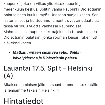
kaupunki, joka on vilkas yliopistokaupunki ja
merenkulun keskus. Splitin vanha kaupunki Diolectianin
palatseineen kuuluu myös Unescon suojelukseen. Sen
historialliset ja kulttuurimonumentit ovat ainutlaatuisia
tässä yli 1000 vuotta vanhassa kaupungissa.
Mahdollisuus kaupunkikiertoajeluun ja tutustumiseen
Diolectianin palatsiin, jonka rooman keisari rakennutti
eläkekodikseen.
Matkan hintaan sisältyvä retki: Splitin
kävelykierros ja Diolectianin palatsi
Lauantai 17.5. Split – Helsinki
(A)
Aikaisen aamiaisen jälkeen suuntaamme lentokentälle
ja lennämme takaisin Helsinkiin.
Hintatiedot