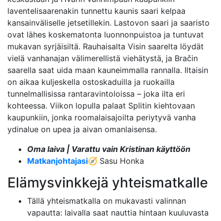
laventelisaarenakin tunnettu kaunis saari kelpaa
kansainväliselle jetsetillekin. Lastovon saari ja saaristo
ovat lähes koskematonta luonnonpuistoa ja tuntuvat
mukavan syrjäisiltä. Rauhaisalta Visin saarelta löydät
vielä vanhanajan välimerellistä viehätystä, ja Bračin
saarella saat uida maan kauneimmalla rannalla. Iltaisin
on aikaa kuljeskella ostoskaduilla ja ruokailla
tunnelmallisissa rantaravintoloissa – joka ilta eri
kohteessa. Viikon lopulla palaat Splitin kiehtovaan
kaupunkiin, jonka roomalaisajoilta periytyvä vanha
ydinalue on upea ja aivan omanlaisensa.
Oma laiva | Varattu vain Kristinan käyttöön
Matkanjohtajasi
🧭
Sasu Honka
Elämysvinkkejä yhteismatkalle
Tällä yhteismatkalla on mukavasti valinnan
vapautta: laivalla saat nauttia hintaan kuuluvasta