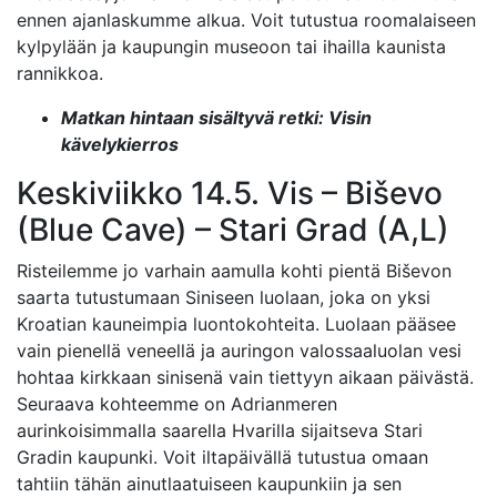
ennen ajanlaskumme alkua. Voit tutustua roomalaiseen
kylpylään ja kaupungin museoon tai ihailla kaunista
rannikkoa.
Matkan hintaan sisältyvä retki: Visin
kävelykierros
Keskiviikko 14.5. Vis – Biševo
(Blue Cave) – Stari Grad (A,L)
Risteilemme jo varhain aamulla kohti pientä Biševon
saarta tutustumaan Siniseen luolaan, joka on yksi
Kroatian kauneimpia luontokohteita. Luolaan pääsee
vain pienellä veneellä ja auringon valossaaluolan vesi
hohtaa kirkkaan sinisenä vain tiettyyn aikaan päivästä.
Seuraava kohteemme on Adrianmeren
aurinkoisimmalla saarella Hvarilla sijaitseva Stari
Gradin kaupunki. Voit iltapäivällä tutustua omaan
tahtiin tähän ainutlaatuiseen kaupunkiin ja sen