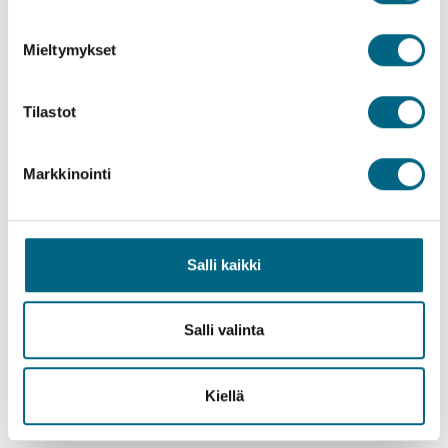
Mieltymykset
Tilastot
Biševo (Blue Cave) (Kroatia)
Markkinointi
Salli kaikki
Salli valinta
Kiellä