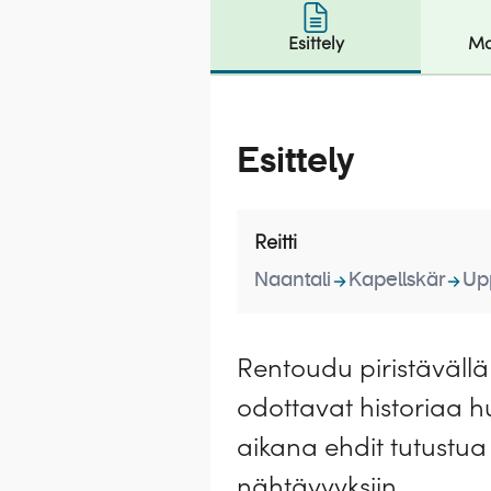
Esittely
Ma
Esittely
Reitti
Naantali
Kapellskär
Up
Rentoudu piristävällä 
odottavat historiaa h
aikana ehdit tutustua
nähtävyyksiin.