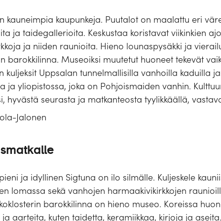
in kauneimpia kaupunkeja. Puutalot on maalattu eri vä
oita ja taidegallerioita. Keskustaa koristavat viikinkien aj
irkkoja ja niiden raunioita. Hieno lounaspysäkki ja vier
n barokkilinna. Museoiksi muutetut huoneet tekevät vaiku
kuljeksit Uppsalan tunnelmallisilla vanhoilla kaduilla ja h
 ja yliopistossa, joka on Pohjoismaiden vanhin. Kulttuu
asi, hyvästä seurasta ja matkanteosta tyylikkäällä, vastava
tola-Jalonen
ismatkalle
eni ja idyllinen Sigtuna on ilo silmälle. Kuljeskele kaunii
jen lomassa sekä vanhojen harmaakivikirkkojen raunioil
Skoklosterin barokkilinna on hieno museo. Koreissa huon
a aarteita, kuten taidetta, keramiikkaa, kirjoja ja aseita