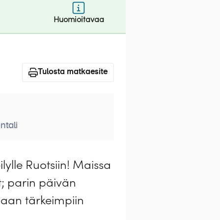
Huomioitavaa
Tulosta matkaesite
ntali
ilylle Ruotsiin! Maissa
t; parin päivän
alaan tärkeimpiin