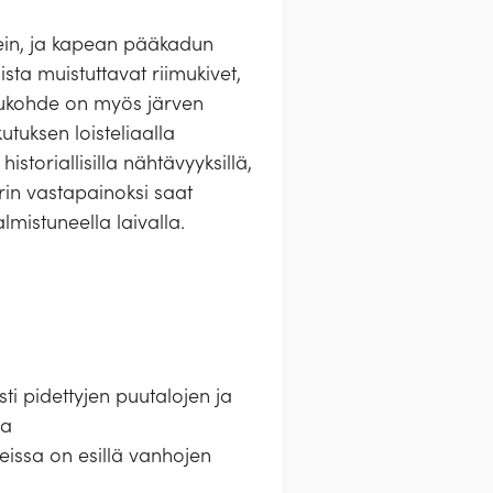
rein, ja kapean pääkadun
oista muistuttavat riimukivet,
ailukohde on myös järven
tuksen loisteliaalla
istoriallisilla nähtävyyksillä,
rin vastapainoksi saat
lmistuneella laivalla.
sti pidettyjen puutalojen ja
la
eissa on esillä vanhojen
.