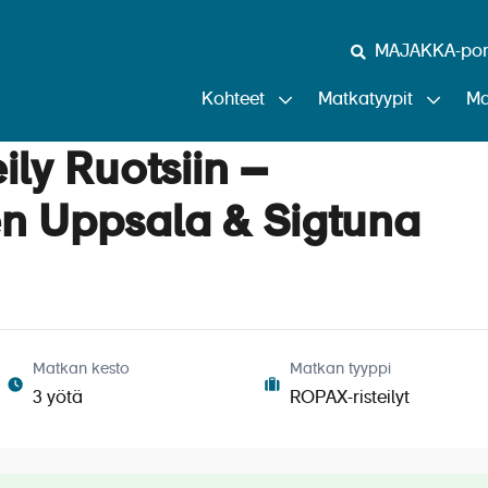
MAJAKKA-port
Kohteet
Matkatyypit
Ma
ily Ruotsiin –
nen Uppsala & Sigtuna
Matkan kesto
Matkan tyyppi
3 yötä
ROPAX-risteilyt