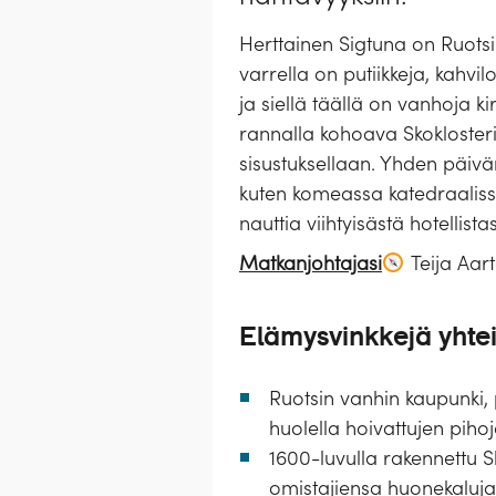
Herttainen Sigtuna on Ruots
varrella on putiikkeja, kahvil
ja siellä täällä on vanhoja k
rannalla kohoava Skoklosteri
sisustuksellaan. Yhden päivän 
kuten komeassa katedraalissa
nauttia viihtyisästä hotellist
Matkanjohtajasi
Teija Aar
Elämysvinkkejä yhte
Ruotsin vanhin kaupunki, pi
huolella hoivattujen piho
1600-luvulla rakennettu 
omistajiensa huonekaluja j