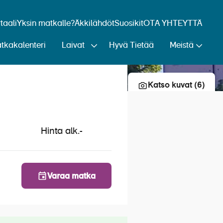
aali
Yksin matkalle?
Äkkilähdöt
Suosikit
OTA YHTEYTTÄ
tkakalenteri
Laivat
Hyvä Tietää
Meistä
Lisää risteily suosikkeihin
Katso kuvat (6)
Hinta alk.
-
Varaa matka