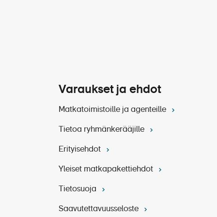
yn eräpäivään mennessä
amatta jättämistä ei katsota
le. Loppusuorituksen eräpäivä
lasku voi erääntyä aiemmin tai
tu kyseisen matkan kohdalla.
selle matkatoimistolle.
Varaukset ja ehdot
Matkatoimistoille ja agenteille
Tietoa ryhmänkerääjille
Erityisehdot
Yleiset matkapakettiehdot
Tietosuoja
Saavutettavuusseloste