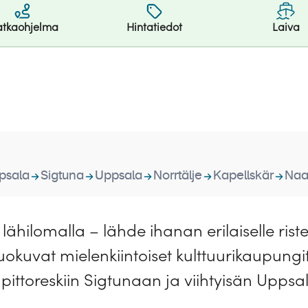
tkaohjelma
Hintatiedot
Laiva
psala
Sigtuna
Uppsala
Norrtälje
Kapellskär
Naa
lähilomalla – lähde ihanan erilaiselle riste
uokuvat mielenkiintoiset kulttuurikaupungi
 pittoreskiin Sigtunaan ja viihtyisän Upps