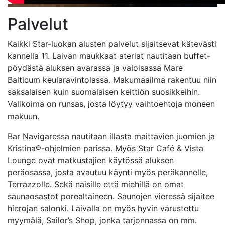
Palvelut
Kaikki Star-luokan alusten palvelut sijaitsevat kätevästi
kannella 11. Laivan maukkaat ateriat nautitaan buffet-
pöydästä aluksen avarassa ja valoisassa Mare
Balticum keularavintolassa. Makumaailma rakentuu niin
saksalaisen kuin suomalaisen keittiön suosikkeihin.
Valikoima on runsas, josta löytyy vaihtoehtoja moneen
makuun.
Bar Navigaressa nautitaan illasta maittavien juomien ja
Kristina®-ohjelmien parissa. Myös Star Café & Vista
Lounge ovat matkustajien käytössä aluksen
peräosassa, josta avautuu käynti myös peräkannelle,
Terrazzolle. Sekä naisille että miehillä on omat
saunaosastot porealtaineen. Saunojen vieressä sijaitee
hierojan salonki. Laivalla on myös hyvin varustettu
myymälä, Sailor’s Shop, jonka tarjonnassa on mm.