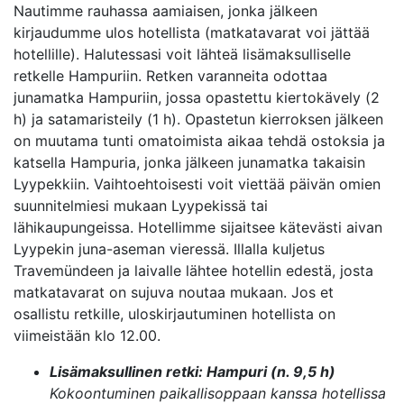
Nautimme rauhassa aamiaisen, jonka jälkeen
kirjaudumme ulos hotellista (matkatavarat voi jättää
hotellille). Halutessasi voit lähteä lisämaksulliselle
retkelle Hampuriin. Retken varanneita odottaa
junamatka Hampuriin, jossa opastettu kiertokävely (2
h) ja satamaristeily (1 h). Opastetun kierroksen jälkeen
on muutama tunti omatoimista aikaa tehdä ostoksia ja
katsella Hampuria, jonka jälkeen junamatka takaisin
Lyypekkiin. Vaihtoehtoisesti voit viettää päivän omien
suunnitelmiesi mukaan Lyypekissä tai
lähikaupungeissa. Hotellimme sijaitsee kätevästi aivan
Lyypekin juna-aseman vieressä. Illalla kuljetus
Travemündeen ja laivalle lähtee hotellin edestä, josta
matkatavarat on sujuva noutaa mukaan. Jos et
osallistu retkille, uloskirjautuminen hotellista on
viimeistään klo 12.00.
Lisämaksullinen retki: Hampuri (n. 9,5 h)
Kokoontuminen paikallisoppaan kanssa hotellissa