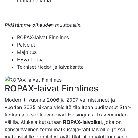
matkan aikana
Pidätämme oikeuden muutoksiin.
ROPAX-laivat Finnlines
Palvelut
Majoitus
Hyvä tietää
Tekniset tiedot ja laivakartta
ROPAX-laivat Finnlines
Modernit, vuonna 2006 ja 2007 valmistuneet ja
vuoden 2025 aikana yleisiltä tiloiltaan uudistetut Star-
luokan alukset liikennöivät Helsingin ja Travemünden
välillä. Aluksia kutsutaan
ROPAX-laivoiksi
, joka on
kansainvälinen termi matkustaja-rahtilaivoille, joissa
matkustajille on miellyttävät tilat niin majoittumiseen,