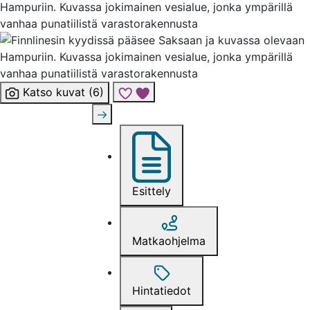
Katso kuvat (6)
Lisää risteily suosikkeihin
Esittely
Matkaohjelma
Hintatiedot