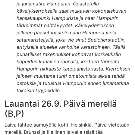
ja junamatka Hampuriin. Opastetulla
kävelykierroksella saat mukavan kokonaiskuvan
hansakaupunki Hampurista ja näet Hampurin
tärkeimmät nähtävyydet. Kävelykierroksen
jälkeen pääset ihastelemaan Hampuria vielä
satamaristeilyllä, joka vie sinut Speicherstadtiin,
erityiselle alueelle vanhoine varastoineen. Täällä
punatiiliset rakennukset kohoavat korkeuksiin
kapeiden kanavien rannalla, kertoen tarinoita
Hampurin rikkaasta kauppahistoriasta. Kierroksen
jälkeen muutama tunti omatoimista aikaa tehdä
ostoksia ja tutustua Hampuriin ennen junamatkaa
takaisin Lyypekkiin.
Lauantai 26.9. Päivä merellä
(B,P)
Laiva lähtee aamuyöllä kohti Helsinkiä. Päivä vietetään
merellä. Brunssi ja illallinen laivalla (sisältää