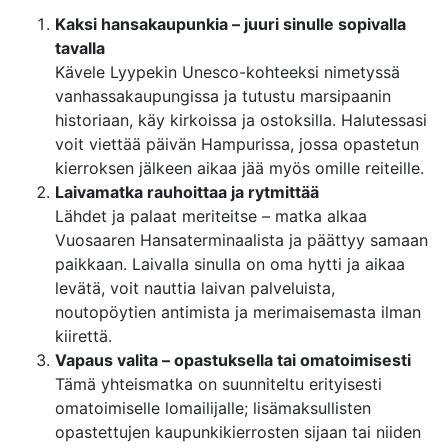
Kaksi hansakaupunkia – juuri sinulle sopivalla
tavalla
Kävele Lyypekin Unesco-kohteeksi nimetyssä
vanhassakaupungissa ja tutustu marsipaanin
historiaan, käy kirkoissa ja ostoksilla. Halutessasi
voit viettää päivän Hampurissa, jossa opastetun
kierroksen jälkeen aikaa jää myös omille reiteille.
Laivamatka rauhoittaa ja rytmittää
Lähdet ja palaat meriteitse – matka alkaa
Vuosaaren Hansaterminaalista ja päättyy samaan
paikkaan. Laivalla sinulla on oma hytti ja aikaa
levätä, voit nauttia laivan palveluista,
noutopöytien antimista ja merimaisemasta ilman
kiirettä.
Vapaus valita – opastuksella tai omatoimisesti
Tämä yhteismatka on suunniteltu erityisesti
omatoimiselle lomailijalle; lisämaksullisten
opastettujen kaupunkikierrosten sijaan tai niiden