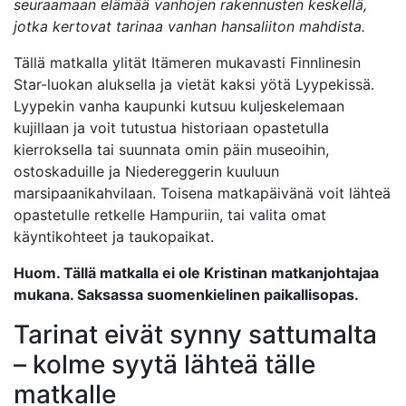
seuraamaan elämää vanhojen rakennusten keskellä,
jotka kertovat tarinaa vanhan hansaliiton mahdista.
Tällä matkalla ylität Itämeren mukavasti Finnlinesin
Star-luokan aluksella ja vietät kaksi yötä Lyypekissä.
Lyypekin vanha kaupunki kutsuu kuljeskelemaan
kujillaan ja voit tutustua historiaan opastetulla
kierroksella tai suunnata omin päin museoihin,
ostoskaduille ja Niedereggerin kuuluun
marsipaanikahvilaan. Toisena matkapäivänä voit lähteä
opastetulle retkelle Hampuriin, tai valita omat
käyntikohteet ja taukopaikat.
Huom. Tällä matkalla ei ole Kristinan matkanjohtajaa
mukana. Saksassa suomenkielinen paikallisopas.
Tarinat eivät synny sattumalta
– kolme syytä lähteä tälle
matkalle