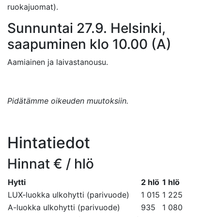
ruokajuomat).
Sunnuntai 27.9. Helsinki,
saapuminen klo 10.00 (A)
Aamiainen ja laivastanousu.
Pidätämme oikeuden muutoksiin.
Hintatiedot
Hinnat € / hlö
Hytti
2 hlö
1 hlö
LUX-luokka ulkohytti (parivuode)
1 015
1 225
A-luokka ulkohytti (parivuode)
935
1 080