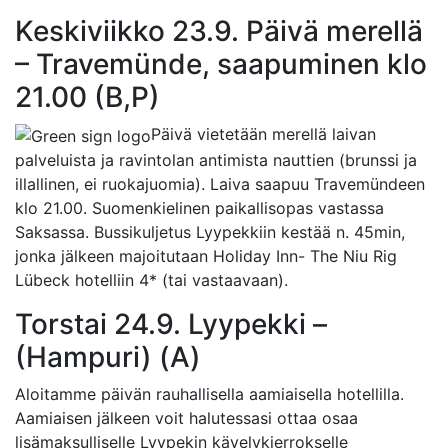
Keskiviikko 23.9. Päivä merellä
– Travemünde, saapuminen klo
21.00 (B,P)
Päivä vietetään merellä laivan
palveluista ja ravintolan antimista nauttien (brunssi ja
illallinen, ei ruokajuomia). Laiva saapuu Travemündeen
klo 21.00. Suomenkielinen paikallisopas vastassa
Saksassa. Bussikuljetus Lyypekkiin kestää n. 45min,
jonka jälkeen majoitutaan Holiday Inn- The Niu Rig
Lübeck hotelliin 4* (tai vastaavaan).
Torstai 24.9. Lyypekki –
(Hampuri) (A)
Aloitamme päivän rauhallisella aamiaisella hotellilla.
Aamiaisen jälkeen voit halutessasi ottaa osaa
lisämaksulliselle Lyypekin kävelykierrokselle