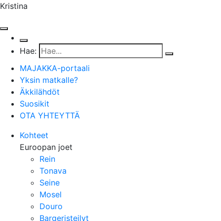
Kristina
Hae:
MAJAKKA-portaali
Yksin matkalle?
Äkkilähdöt
Suosikit
OTA YHTEYTTÄ
Kohteet
Euroopan joet
Rein
Tonava
Seine
Mosel
Douro
Bargeristeilyt