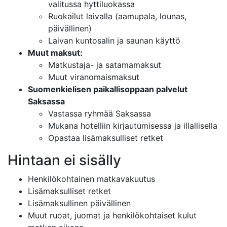
valitussa hyttiluokassa
Ruokailut laivalla (aamupala, lounas,
päivällinen)
Laivan kuntosalin ja saunan käyttö
Muut maksut:
Matkustaja- ja satamamaksut
Muut viranomaismaksut
Suomenkielisen paikallisoppaan palvelut
Saksassa
Vastassa ryhmää Saksassa
Mukana hotelliin kirjautumisessa ja illallisella
Opastaa lisämaksulliset retket
Hintaan ei sisälly
Henkilökohtainen matkavakuutus
Lisämaksulliset retket
Lisämaksullinen päivällinen
Muut ruoat, juomat ja henkilökohtaiset kulut