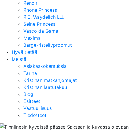
Renoir
Rhone Princess
R.E. Waydelich L.J.
Seine Princess
Vasco da Gama
Maxima
Barge-risteilyproomut
Hyvä tietää
Meistä
Asiakaskokemuksia
Tarina
Kristinan matkanjohtajat
Kristinan laatutakuu
Blogi
Esitteet
Vastuullisuus
Tiedotteet