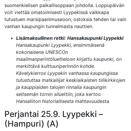
suomenkielisen paikallisoppaan johdolla. Loppupäivän
voit viettää omatoimisesti Lyypekissä vaikkapa
tutustuen marsipaanimuseoon, ostoksia tehden tai vain
vanhan kaupungin tunnelmasta nauttien.
Lisämaksullinen retki:
Hansakaupunki Lyypekki
Hansakaupunki Lyypekki, ensimmäisenä
kokonaisena UNESCOn
maailmanperintöluetteloon kirjattu kaupunki, on
merkittävä kulttuuriperinnön kohde.
Kävelykierros Lyypekin vanhassa kaupungissa
tutustuttaa matkailijat keskiaikaisten tiilikirkkojen
ja kauppiaiden talojen rinnalla kaupungin
seitsemän tornin siluettiin, joka kertoo
Hansaliiton historiallisesta mahtavuudesta.
Perjantai 25.9. Lyypekki –
(Hampuri) (A)