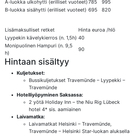
A-luokka ulkohytti (erilliset vuoteet)
785
995
B-luokka sisähytti (erilliset vuoteet)
695
820
Lisämaksulliset retket
Hinta euroa /hlö
Lyypekin kävelykierros (n. 1,5h)
40
Monipuolinen Hampuri (n. 9,5
90
h)
Hintaan sisältyy
Kuljetukset:
Bussikuljetukset Travemünde – Lyypekki –
Travemünde
Hotelliyöpyminen Saksassa:
2 yötä Holiday Inn – the Niu Rig Lübeck
hotel 4* sis. aamiainen
Laivamatka:
Laivamatkat Helsinki – Travemünde,
Travemünde – Helsinki Star-luokan aluksella