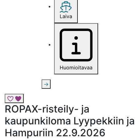
Laiva
Huomioitavaa
Lisää risteily suosikkeihin
ROPAX-risteily- ja
kaupunkiloma Lyypekkiin ja
Hampuriin 22.9.2026