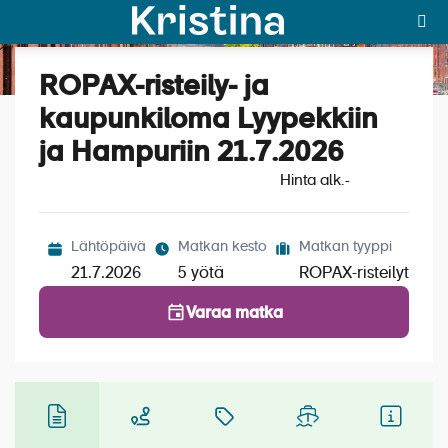
ROPAX-risteily- ja
Katso kuvat (6)
MAJAKKA-portaali
kaupunkiloma Lyypekkiin
ja Hampuriin 21.7.2026
Yksin matkalle?
Hinta alk.
-
Äkkilähdöt
Suosikit
Lähtöpäivä
Matkan kesto
Matkan tyyppi
21.7.2026
5 yötä
ROPAX-risteilyt
OTA YHTEYTTÄ
Varaa matka
Kohteet
Matkatyypit
Matkakalenteri