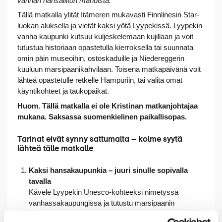
vanhan hansaliiton mahdista.
Tällä matkalla ylität Itämeren mukavasti Finnlinesin Star-
luokan aluksella ja vietät kaksi yötä Lyypekissä. Lyypekin
vanha kaupunki kutsuu kuljeskelemaan kujillaan ja voit
tutustua historiaan opastetulla kierroksella tai suunnata
omin päin museoihin, ostoskaduille ja Niedereggerin
kuuluun marsipaanikahvilaan. Toisena matkapäivänä voit
lähteä opastetulle retkelle Hampuriin, tai valita omat
käyntikohteet ja taukopaikat.
Huom. Tällä matkalla ei ole Kristinan matkanjohtajaa
mukana. Saksassa suomenkielinen paikallisopas.
Tarinat eivät synny sattumalta – kolme syytä
lähteä tälle matkalle
Kaksi hansakaupunkia – juuri sinulle sopivalla
tavalla
Kävele Lyypekin Unesco-kohteeksi nimetyssä
vanhassakaupungissa ja tutustu marsipaanin
historiaan, käy kirkoissa ja ostoksilla. Halutessasi voit