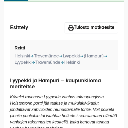
Laivat
Hyvä tietää
Esittely
Meistä
Tulosta matkaesite
Reitti
Helsinki
Travemünde
Lyypekki
(Hampuri)
Lyypekki
Travemünde
Helsinki
Lyypekki ja Hampuri – kaupunkiloma
meriteitse
Kävelet rauhassa Lyypekin vanhassakaupungissa.
Holstentorin portti jää taakse ja mukulakivikadut
johdattavat kahviloiden reunustamalle torille. Voit poiketa
pieniin puoteihin tai istahtaa hetkeksi seuraamaan elämää
vanhojen rakennusten keskellä, jotka kertovat tarinaa