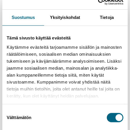
viettää päivän Hampurissa, jossa opastetun
kierroksen jälkeen aikaa jää myös omille reiteille.
Laivamatka rauhoittaa ja rytmittää
Suostumus
Yksityiskohdat
Tietoja
Lähdet ja palaat meriteitse – matka alkaa Vuosaaren
Hansaterminaalista ja päättyy samaan paikkaan.
Laivalla sinulla on oma hytti ja aikaa levätä, voit nauttia
Tämä sivusto käyttää evästeitä
laivan palveluista, noutopöytien antimista ja
merimaisemasta ilman kiirettä.
Käytämme evästeitä tarjoamamme sisällön ja mainosten
Vapaus valita – opastuksella tai omatoimisesti
räätälöimiseen, sosiaalisen median ominaisuuksien
Tämä yhteismatka on suunniteltu erityisesti
tukemiseen ja kävijämäärämme analysoimiseen. Lisäksi
omatoimiselle lomailijalle; lisämaksullisten opastettujen
jaamme sosiaalisen median, mainosalan ja analytiikka-
kaupunkikierrosten sijaan tai niiden ohella voit
alan kumppaneillemme tietoja siitä, miten käytät
kuljeskella kaupungeissa omin päin.
sivustoamme. Kumppanimme voivat yhdistää näitä
tietoja muihin tietoihin, joita olet antanut heille tai joita on
kerätty, kun olet käyttänyt heidän palvelujaan.
Suostumuksen
Välttämätön
valinta
Lähtemällä tälle matkalle kasvatat Suomeen uutta metsää
ja työllistät suomalaisia nuoria.
Lue lisää