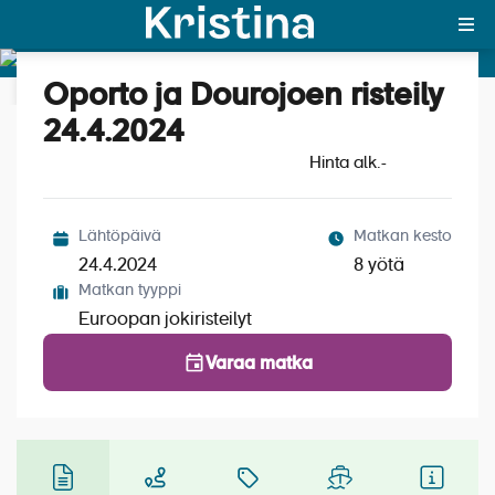
Oporto ja Dourojoen risteily
Katso kuvat (6)
MAJAKKA-portaali
24.4.2024
Hinta alk.
Yksin matkalle?
-
Äkkilähdöt
Lähtöpäivä
Matkan kesto
Suosikit
24.4.2024
8 yötä
Matkan tyyppi
OTA YHTEYTTÄ
Euroopan jokiristeilyt
Kohteet
Varaa matka
Matkatyypit
Matkakalenteri