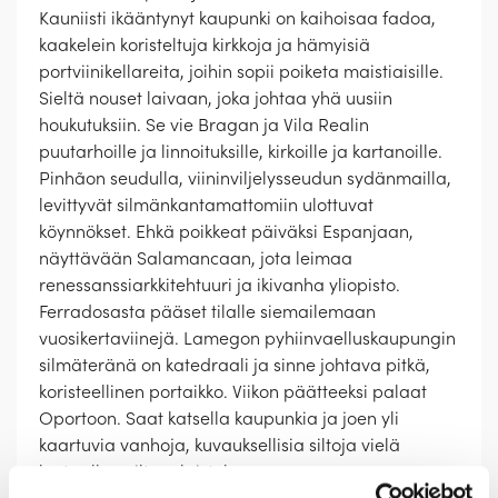
Kauniisti ikääntynyt kaupunki on kaihoisaa fadoa,
kaakelein koristeltuja kirkkoja ja hämyisiä
portviinikellareita, joihin sopii poiketa maistiaisille.
Sieltä nouset laivaan, joka johtaa yhä uusiin
houkutuksiin. Se vie Bragan ja Vila Realin
puutarhoille ja linnoituksille, kirkoille ja kartanoille.
Pinhãon seudulla, viininviljelysseudun sydänmailla,
levittyvät silmänkantamattomiin ulottuvat
köynnökset. Ehkä poikkeat päiväksi Espanjaan,
näyttävään Salamancaan, jota leimaa
renessanssiarkkitehtuuri ja ikivanha yliopisto.
Ferradosasta pääset tilalle siemailemaan
vuosikertaviinejä. Lamegon pyhiinvaelluskaupungin
silmäteränä on katedraali ja sinne johtava pitkä,
koristeellinen portaikko. Viikon päätteeksi palaat
Oportoon. Saat katsella kaupunkia ja joen yli
kaartuvia vanhoja, kuvauksellisia siltoja vielä
kertaalleen iltavalaistuksessa.