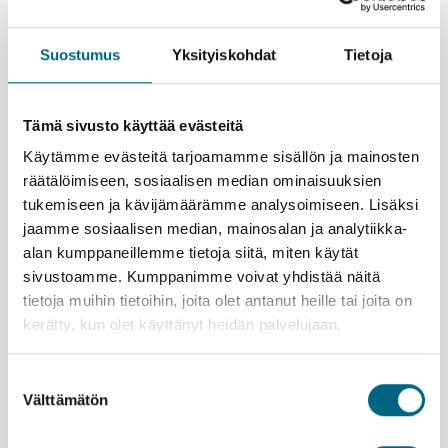
Elämysvinkkejä yhteismatkalle
Suostumus
Yksityiskohdat
Tietoja
Tutustu portviinin tekoon vanhoissa tunnelmallisissa
viinikellareissa, jotka sijaitsevat joen varrella Oporton
kupeessa. Kierrokset päättyvät maistiaisiin.
Tämä sivusto käyttää evästeitä
Nauti historiallisen viininviljelysseudun idyllisistä
maisemista risteilylaivan kyydissä. Mutkittelevan joen
Käytämme evästeitä tarjoamamme sisällön ja mainosten
varrella levittyvät valkoiseksi kalkitut kylät ja
räätälöimiseen, sosiaalisen median ominaisuuksien
kukkulat, joiden jyrkkiä rinteitä koristavat
tukemiseen ja kävijämäärämme analysoimiseen. Lisäksi
viiniviljelmät.
jaamme sosiaalisen median, mainosalan ja analytiikka-
Kulje Salamancan historiallisessa
alan kumppaneillemme tietoja siitä, miten käytät
vanhassakaupungissa, joka on UNESCOn
sivustoamme. Kumppanimme voivat yhdistää näitä
maailmanperintökohde. Näe ikivanha, maineikas
tietoja muihin tietoihin, joita olet antanut heille tai joita on
yliopisto, kaksi komeaa katedraalia ja istahda
kerätty, kun olet käyttänyt heidän palvelujaan.
lasilliselle yhdelle Espanjan kauneimmista aukiosta –
Plaza Mayorille.
Suostumuksen
Välttämätön
Kristinan vastuullisuusteko
valinta