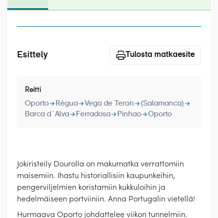
Laivat
Hyvä tietää
Meistä
Esittely
Tulosta matkaesite
Reitti
Oporto
Régua
Vega de Teron
(Salamanca)
Barca d´Alva
Ferradosa
Pinhao
Oporto
Jokiristeily Dourolla on makumatka verrattomiin
maisemiin. Ihastu historiallisiin kaupunkeihin,
pengerviljelmien koristamiin kukkuloihin ja
hedelmäiseen portviiniin. Anna Portugalin vietellä!
Hurmaava Oporto johdattelee viikon tunnelmiin.