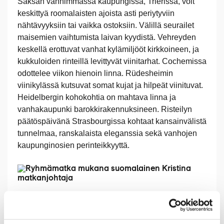
Saksan vanhimmassa kaupungissa, Trierissä, voit
keskittyä roomalaisten ajoista asti periytyviin
nähtävyyksiin tai vaikka ostoksiin. Välillä seurailet
maisemien vaihtumista laivan kyydistä. Vehreyden
keskellä erottuvat vanhat kylämiljööt kirkkoineen, ja
kukkuloiden rinteillä levittyvät viinitarhat. Cochemissa
odottelee viikon hienoin linna. Rüdesheimin
viinikylässä kutsuvat somat kujat ja hilpeät viinituvat.
Heidelbergin kohokohtia on mahtava linna ja
vanhakaupunki barokkirakennuksineen. Risteilyn
päätöspäivänä Strasbourgissa kohtaat kansainvälistä
tunnelmaa, ranskalaista eleganssia sekä vanhojen
kaupunginosien perinteikkyyttä.
Elämysvinkkejä risteilylle
Vietä mukava iltapäivä ihastuttavassa Cochemin