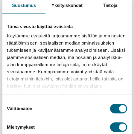
Suostumus
Yksityiskohdat
Tietoja
pikkukaupungissa. Nouse myös kukkulalla olevalle
linnalle ja tee kierros sen upeissa saleissa, joiden
ikkunoista on hieno näköala Moselin laaksoon.
Maistele paikallisia makuja Rüdesheimin
Tämä sivusto käyttää evästeitä
viiniravintoloissa. Nauti lupsakasta tunnelmasta.
Käytämme evästeitä tarjoamamme sisällön ja mainosten
Levähdä laivan kannella ja katsele Moselin sivujoen,
räätälöimiseen, sosiaalisen median ominaisuuksien
Saarin, kauniita metsämaisemia laivan mutkitellessa
tukemiseen ja kävijämäärämme analysoimiseen. Lisäksi
kohti viimeisen yön satamaa.
jaamme sosiaalisen median, mainosalan ja analytiikka-
alan kumppaneillemme tietoja siitä, miten käytät
Kristinan vastuullisuusteko
sivustoamme. Kumppanimme voivat yhdistää näitä
tietoja muihin tietoihin, joita olet antanut heille tai joita on
kerätty, kun olet käyttänyt heidän palvelujaan.
Lähtemällä tälle matkalle kasvatat Suomeen uutta metsää
Suostumuksen
ja työllistät suomalaisia nuoria.
Lue lisää
Välttämätön
valinta
vastuullisuusteosta.
Istutettavia taimia:
7 kpl / hlö
Mieltymykset
Léonard de Vinci