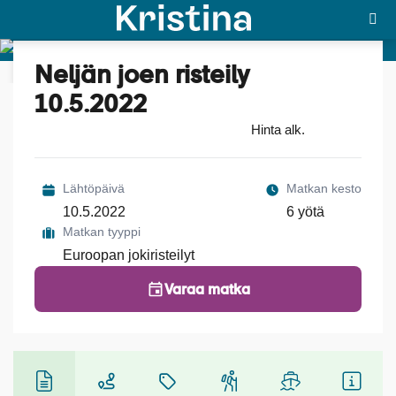
Neljän joen risteily
Katso kuvat (5)
MAJAKKA-portaali
10.5.2022
Hinta alk.
Yksin matkalle?
Äkkilähdöt
Lähtöpäivä
Matkan kesto
Suosikit
10.5.2022
6 yötä
Matkan tyyppi
OTA YHTEYTTÄ
Euroopan jokiristeilyt
Kohteet
Varaa matka
Matkatyypit
Matkakalenteri