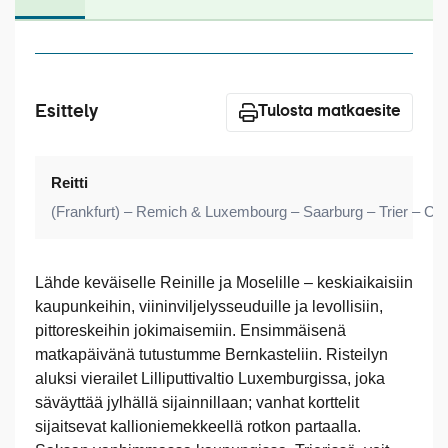
Laivat
Hyvä tietää
Meistä
Esittely
Tulosta matkaesite
Reitti
(Frankfurt) – Remich & Luxembourg – Saarburg – Trier – Co
Lähde keväiselle Reinille ja Moselille – keskiaikaisiin
kaupunkeihin, viininviljelysseuduille ja levollisiin,
pittoreskeihin jokimaisemiin. Ensimmäisenä
matkapäivänä tutustumme Bernkasteliin. Risteilyn
aluksi vierailet Lilliputtivaltio Luxemburgissa, joka
säväyttää jylhällä sijainnillaan; vanhat korttelit
sijaitsevat kallioniemekkeellä rotkon partaalla.